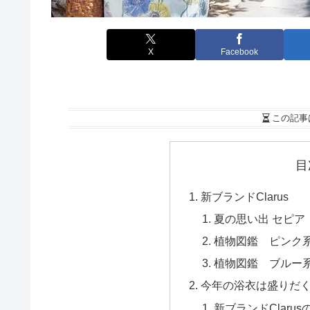
X
Facebook
この記事
目
新ブランドClarus
夏の思い出 セピア
植物図鑑 ピンク
植物図鑑 ブルー
今年の浴衣は盛りだ
新ブランドClarus