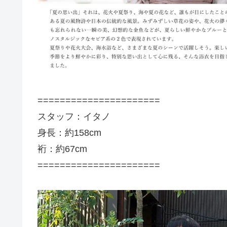
======================
スタッフ：イタノ
身長：約158cm
裄：約67cm
======================