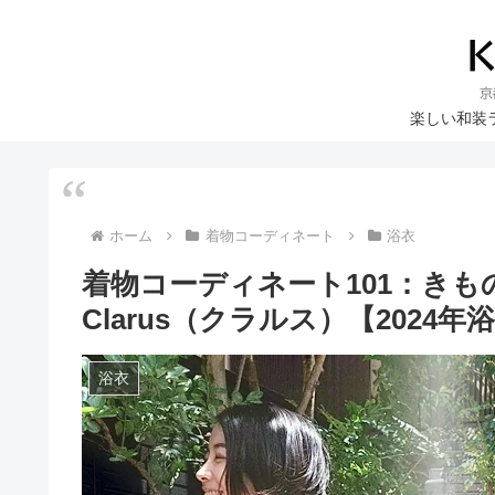
楽しい和装
ホーム
着物コーディネート
浴衣
着物コーディネート101：き
Clarus（クラルス）【2024年
浴衣