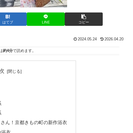
はてブ
LINE
コピー
2024.05.24
2026.04.20
は
約4分
で読めます。
次
系
系
くさん！京都きもの町の新作浴衣
の浴衣