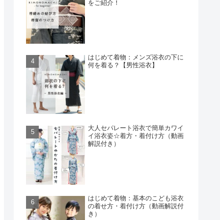
をご紹介！
はじめて着物：メンズ浴衣の下に
何を着る？【男性浴衣】
大人セパレート浴衣で簡単カワイ
イ浴衣姿☆着方・着付け方（動画
解説付き）
はじめて着物：基本のこども浴衣
の着せ方・着付け方（動画解説付
き）