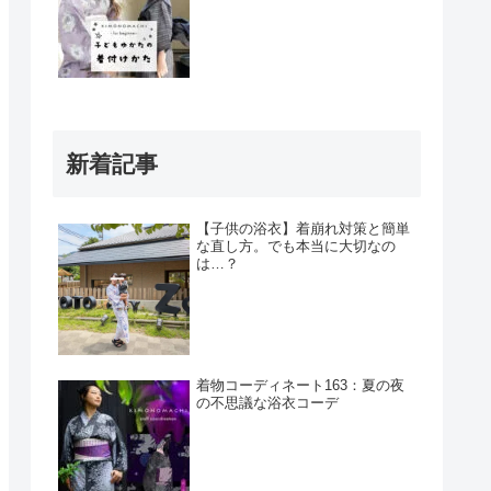
新着記事
【子供の浴衣】着崩れ対策と簡単
な直し方。でも本当に大切なの
は…？
着物コーディネート163：夏の夜
の不思議な浴衣コーデ