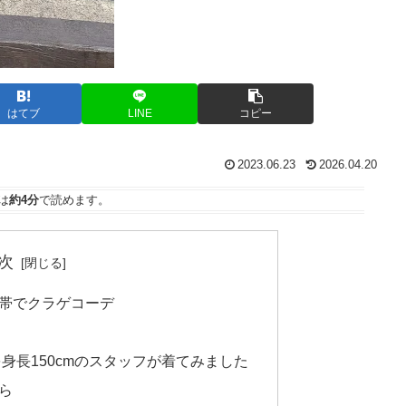
はてブ
LINE
コピー
2023.06.23
2026.04.20
は
約4分
で読めます。
次
帯でクラゲコーデ
身長150cmのスタッフが着てみました
ら