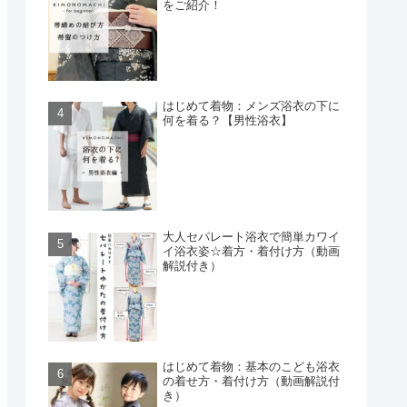
をご紹介！
はじめて着物：メンズ浴衣の下に
何を着る？【男性浴衣】
大人セパレート浴衣で簡単カワイ
イ浴衣姿☆着方・着付け方（動画
解説付き）
はじめて着物：基本のこども浴衣
の着せ方・着付け方（動画解説付
き）