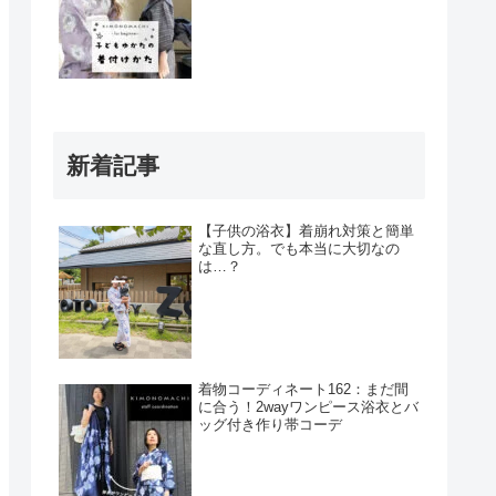
新着記事
【子供の浴衣】着崩れ対策と簡単
な直し方。でも本当に大切なの
は…？
着物コーディネート162：まだ間
に合う！2wayワンピース浴衣とバ
ッグ付き作り帯コーデ