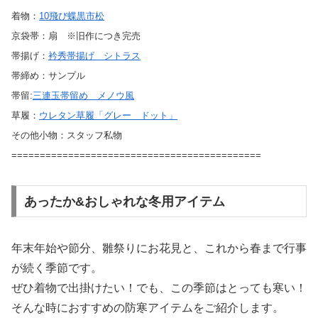
着物：
10飛び蝶黒市松
京袋帯：扇 ※旧作につき完売
帯揚げ：
衿秀帯揚げ シトラス
帯締め：サンプル
帯留:
三連玉帯留め メノウ風
草履：
ウレタン草履「グレー ドット」
その他小物：スタッフ私物
============================================
あったか&おしゃれな冬用アイテム
年末年始や節分、雛祭りにお花見と、これから春まで行事
が続く季節です。
ぜひ着物で出掛けたい！でも、この季節はとっても寒い！
そんな時におすすめの防寒アイテムをご紹介します。