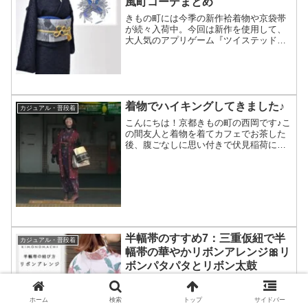
風町コーデまとめ
きもの町には今季の新作袷着物や京袋帯
が続々入荷中。今回は新作を使用して、
大人気のアプリゲーム『ツイステッド・
ワンダーランド（ツイステ）』より学園
長ディア・クロウリーのイメージコーデ
と、過去のツイステ風スタッフコーデを
ご紹介します。
着物でハイキングしてきました♪
カジュアル・普段着
こんにちは！京都きもの町の西岡です♪こ
の間友人と着物を着てカフェでお茶した
後、腹ごなしに思い付きで伏見稲荷に登
ってきました～！友人のコーディネート
は大正ロマン風♪ポリエステルの着物にタ
ートルネックを合わせて、足元はブーツ
だったのでハイキング...
半幅帯のすすめ7：三重仮紐で半
カジュアル・普段着
幅帯の華やかリボンアレンジ🎀リ
ボンパタパタとリボン太鼓
お気に入りの半幅帯で、着物に合うかわ
いいアレンジの帯結びをしたい！そんな
ホーム
検索
トップ
サイドバー
時におすすめの、三重仮紐を使用した存