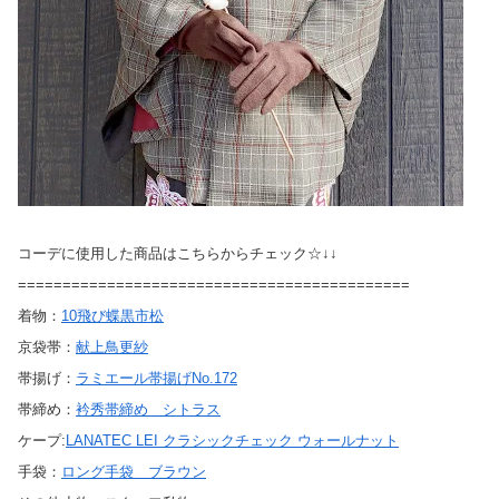
コーデに使用した商品はこちらからチェック☆↓↓
============================================
着物：
10飛び蝶黒市松
京袋帯：
献上鳥更紗
帯揚げ：
ラミエール帯揚げNo.172
帯締め：
衿秀帯締め シトラス
ケープ:
LANATEC LEI クラシックチェック ウォールナット
手袋：
ロング手袋 ブラウン