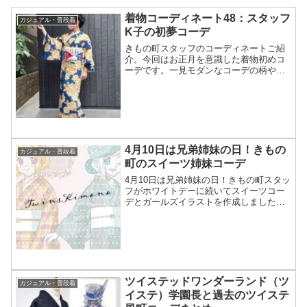
着物コーディネート48：スタッフ
カジュアル・普段着
K子の初夢コーデ
きもの町スタッフのコーディネートご紹
介。今回はお正月を意識した着物初めコ
ーデです。一見モダンなコーデの柄や小
物に、縁起の良い初夢「一富士二鷹三茄
子」モチーフを取り入れています。
4月10日は兄弟姉妹の日！きもの
カジュアル・普段着
町のスイーツ姉妹コーデ
4月10日は兄弟姉妹の日！きもの町スタッ
フがホワイトデーに続いてスイーツコー
デとガールズイラストを作成しました。
姉妹のリンクコーデになっています。本
当の姉妹はもちろんお友達同士のお出か
けにピッタリのスイーツコーデ、ぜひご
覧ください。
ツイステッドワンダーランド（ツ
カジュアル・普段着
イステ）学園長と過去のツイステ