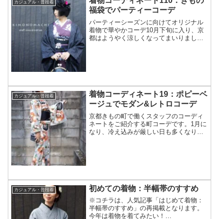
着物コーディネート110：きもの
カジュアル・普段着
福袋でパーティーコーデ
パーティーシーズンに向けてオリジナル
着物で華やかコーデ10月下旬に入り、京
都はようやく涼しくなってまいりまし
た。これからハロウィンや文化祭、クリ
スマスなど、楽しいイベントが増える季
節です。今回は、パーティーやイベント
におすすめの、ゴシックフ...
着物コーディネート19：ポピーベ
カジュアル・普段着
ージュでモダン&レトロコーデ
京都きもの町で働くスタッフのコーディ
ネートをご紹介する町コーデです。1月に
なり、冷え込みが厳しい日も多くなりま
した。気軽にお出掛けも難しい状況です
が、だからこそ明るい服などに気持ちが
引かれます。今回は「イメージを変えて
大輪のポピーを楽しむコ...
初めての着物：半幅帯のすすめ
カジュアル・普段着
※コチラは、人気記事「はじめて着物：
半幅帯のすすめ」の再掲載となります。
今年は着物を着てみたい！