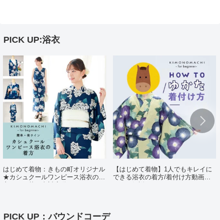
PICK UP:浴衣
はじめて着物：きもの町オリジナル
【はじめて着物】1人でもキレイに
★カシュクールワンピース浴衣の着
できる浴衣の着方/着付け方動画ポ
方（日・英・中対応動画あり）
イント解説
PICK UP：バウンドコーデ