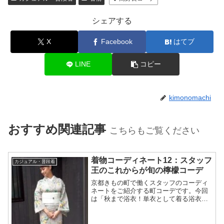
シェアする
X
Facebook
はてブ
LINE
コピー
kimonomachi
おすすめ関連記事
こちらもご覧ください
着物コーディネート12：スタッフ
カジュアル・普段着
王のこれからが旬の檸檬コーデ
京都きもの町で働くスタッフのコーディ
ネートをご紹介する町コーデです。今回
は「秋まで浴衣！単衣として着る浴衣コ
ーデ」です。
======================スタッフ：
王身長：約164cm裄：約