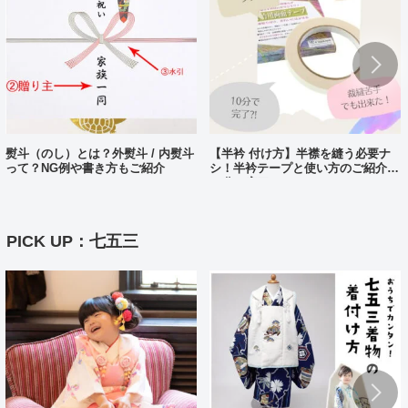
熨斗（のし）とは？外熨斗 / 内熨斗
【半衿 付け方】半襟を縫う必要ナ
って？NG例や書き方もご紹介
シ！半衿テープと使い方のご紹介。
10分で完了?!
PICK UP：七五三