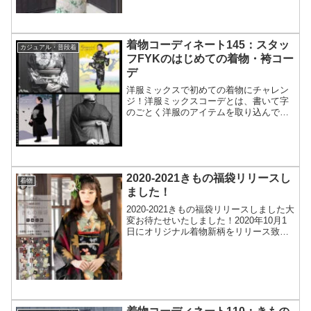
67cm================...
着物コーディネート145：スタッ
カジュアル・普段着
フFYKのはじめての着物・袴コー
デ
洋服ミックスで初めての着物にチャレン
ジ！洋服ミックスコーデとは、書いて字
のごとく洋服のアイテムを取り込んで着
物を着ることです。カジュアル着物好き
の方の間では、以前からよく知られてい
るコーディネート。特にハイネックイン
ナーやパーカーをインした...
2020-2021きもの福袋リリースし
着物
ました！
2020-2021きもの福袋リリースしました大
変お待たせいたしました！2020年10月1
日にオリジナル着物新柄をリリース致し
ました。今年の新柄も、上品で使いやす
い可愛い色柄ばかり…！スタッフ厳選コ
ーデ済福袋となっております😀ポリエス
テル素材...