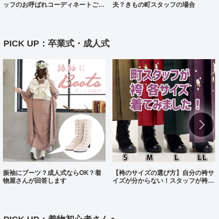
ッフのお呼ばれコーディネートご紹
夫？きもの町スタッフの場合
介（着物コーディネート25）
PICK UP：卒業式・成人式
振袖にブーツ？成人式ならOK？着
【袴のサイズの選び方】自分の袴サ
物屋さんが回答します
イズが分からない！スタッフが袴、
各サイズ着てみました！