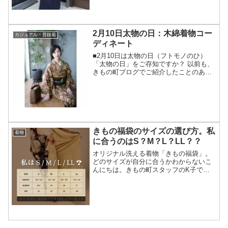
ズン対応できるお洒落のポイントをご紹
介します。
2月10日太物の日：木綿着物コー
カジュアル・普段着
ディネート
■2月10日は太物の日（フトモノのひ）
「太物の日」をご存知ですか？ 以前も、
きもの町ブログでご紹介したことのある
「太物の日」⇒ 2017年2月2日の記事 簡
単にご説明しますと、「太物の日」とは
「木綿や麻、ウールの着物の記念日」で
す。木綿や麻...
きもの福袋のサイズの選び方。私
着物
に合うのはS？M？L？LL？？
オリジナル洗える着物「きもの福袋」。
どのサイズが自分に合うかわからないこ
んにちは。きもの町スタッフのK子で
す。当店で大人気の「きもの福袋」。毎
日たくさんのお客様よりお問合せをいた
だき嬉しい限りです。オリジナル洗える
着物 単品 クリックして商...