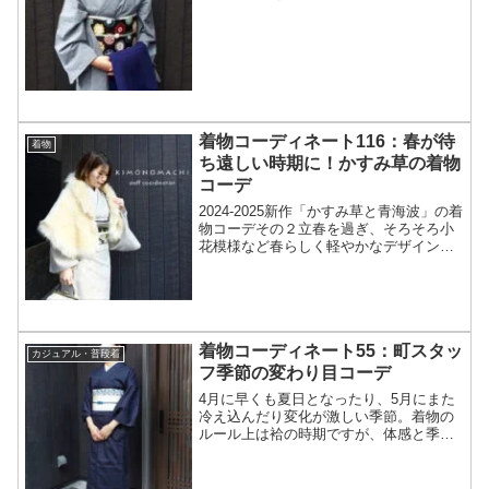
KIMONOMACHIオリジナル綿着物と綿帯
のお出かけスタイルだけど、帯結びが分
からない……お太鼓結びは大変そう。そ
んな時は、まずはカジュアル...
着物コーディネート116：春が待
着物
ち遠しい時期に！かすみ草の着物
コーデ
2024-2025新作「かすみ草と青海波」の着
物コーデその２立春を過ぎ、そろそろ小
花模様など春らしく軽やかなデザインが
気になり始める時期。今回は、細かなお
花に波が重なった優しい雰囲気の「かす
み草に青海波」コーデをご紹介します。
=======...
着物コーディネート55：町スタッ
カジュアル・普段着
フ季節の変わり目コーデ
4月に早くも夏日となったり、5月にまた
冷え込んだり変化が激しい季節。着物の
ルール上は袷の時期ですが、体感と季節
感に合った装いが難しい時期です。今回
は何を着たらいいのか迷った時の季節の
変わり目コーディネートと、オールシー