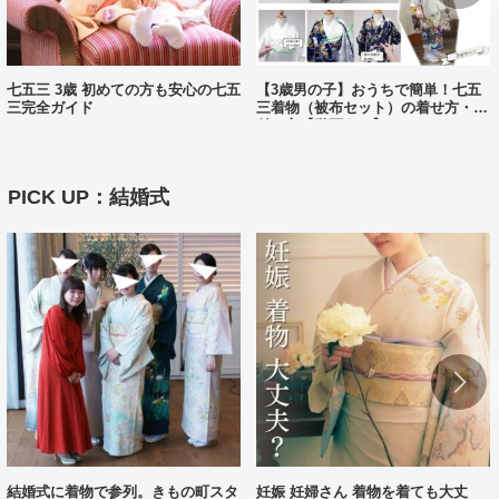
七五三 3歳 初めての方も安心の七五
【3歳男の子】おうちで簡単！七五
三完全ガイド
三着物（被布セット）の着せ方・着
付け方【動画あり】
PICK UP：結婚式
結婚式に着物で参列。きもの町スタ
妊娠 妊婦さん 着物を着ても大丈