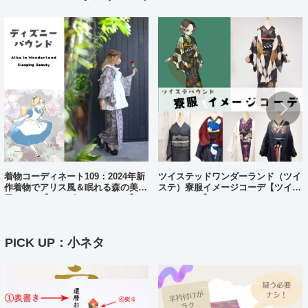
着物コーディネート109：2024年新
ツイステッドワンダーランド（ツイ
作着物でアリス風＆眠れる森の美女
ステ）寮服イメージコーデ【ツイス
風コーデ【ディズニーバウンド】
テバウンド】
PICK UP：小ネタ