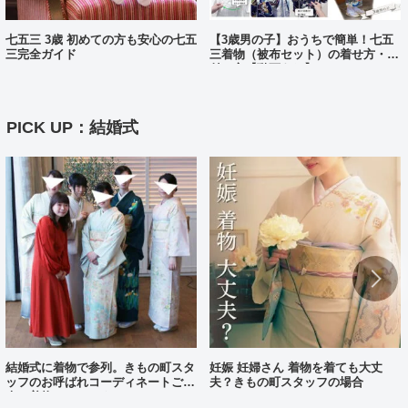
七五三 3歳 初めての方も安心の七五
【3歳男の子】おうちで簡単！七五
三完全ガイド
三着物（被布セット）の着せ方・着
付け方【動画あり】
PICK UP：結婚式
結婚式に着物で参列。きもの町スタ
妊娠 妊婦さん 着物を着ても大丈
ッフのお呼ばれコーディネートご紹
夫？きもの町スタッフの場合
介（着物コーディネート25）