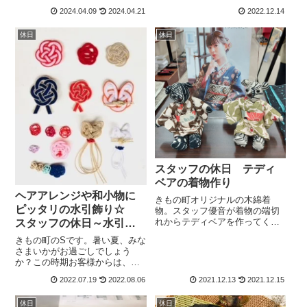
2024.04.09
2024.04.21
2022.12.14
休日
休日
スタッフの休日 テディ
ベアの着物作り
ヘアアレンジや和小物に
きもの町オリジナルの木綿着
ピッタリの水引飾り☆
物。スタッフ優音が着物の端切
れからテディベアを作ってくれ
スタッフの休日～水引体
ました。そのテディベアに合わ
験～
きもの町のSです。暑い夏、みな
せて、スタッフK池が着物を作り
さまいかがお過ごしでしょう
ましたので、その様子をご紹介
か？この時期お客様からは、浴
します。
衣や夏着物・夏小物などについ
2022.07.19
2022.08.06
2021.12.13
2021.12.15
てのお問合せを多くいただきま
す。そして、時期的には少し先
休日
休日
にお感じになるかもしれません