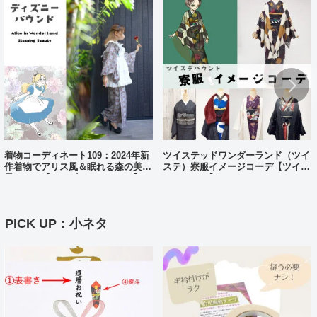
着物コーディネート109：2024年新
ツイステッドワンダーランド（ツイ
作着物でアリス風＆眠れる森の美女
ステ）寮服イメージコーデ【ツイス
風コーデ【ディズニーバウンド】
テバウンド】
PICK UP：小ネタ