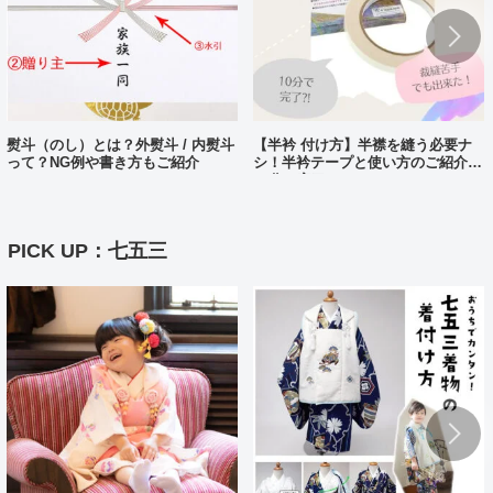
熨斗（のし）とは？外熨斗 / 内熨斗
【半衿 付け方】半襟を縫う必要ナ
って？NG例や書き方もご紹介
シ！半衿テープと使い方のご紹介。
10分で完了?!
PICK UP：七五三