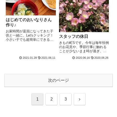
はじめてのおいなりさん
作り♪
お家時間が退屈になってきた子
供と一緒に、Let'sクッキング！
スタッフの休日
小さい子でも超簡単にできる初
きもの町Sです。今年は毎年恒例
めてクッキングです。
のお花見や、季節行事に触れる
ことが少ないまま時が過ぎ、あ
っという間に関西もいよいよ梅
2021.01.28
2021.06.11
2020.06.16
2020.06.26
雨入りの季節となりました。6月
は旧暦でいう水無
月。 ちょうど一
年の半分の6月30日 その昔、
６月１日に氷を口にす...
次のページ
次
1
2
3
へ