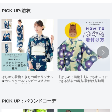
PICK UP:浴衣
はじめて着物：きもの町オリジナル
【はじめて着物】1人でもキレイに
★カシュクールワンピース浴衣の着
できる浴衣の着方/着付け方動画ポ
方（日・英・中対応動画あり）
イント解説
PICK UP：バウンドコーデ