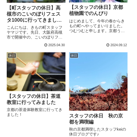
【スタッフの休日】京都
【町スタッフの休日】高
植物園でのんびり
槻市のこいのぼりフェス
タ1000に行ってきまし
はじめまして、今年の春からき
もの町へやってまいりました。
た！
こんにちは、きもの町スタッフ
つむつむと申します。京都うま
ヤマジです。先日、大阪府高槻
れ京都そだちでありながら 着物
市で開催中の、こいのぼりフェ
のことはなんにも知らない初心
スタ1000に行ってきました！こ
者ですが、１つ１つ覚えて楽し
2025.04.30
2024.09.12
いのぼりフェスタ1000とは？こ
く着物ライフを送りたいと思っ
のイベントは、子どもたちの健
ています👘おなじように「初心
休日
休日
やかな成長を願い、河川環境へ
者だから着物は...
の関心を高めることを目的とし
て、平成...
【スタッフの休日】茶道
教室に行ってみました
京都の茶道体験教室に行ってき
ました！
スタッフの休日 秋の京
都を満喫編
秋の京都満喫したスタッフkeiの
休日ブログです♪