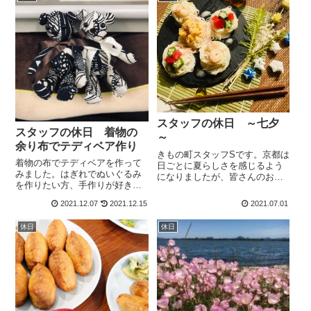
が、卒業式や成人式の商品につ
いても、この季節...
スタッフの休日 ～七夕
スタッフの休日 着物の
～
余り布でテディベア作り
きもの町スタッフSです。京都は
着物の布でテディベアを作って
日ごとに夏らしさを感じるよう
みました。はぎれでぬいぐるみ
になりましたが、皆さんのお住
を作りたい方、手作りが好きで
まいの地域はいかがでしょう
素材を探している方にお勧めで
か？さて、7月といえば七夕を思
2021.12.07
2021.12.15
2021.07.01
す。このブログではテディベア
い浮かべる方も多いかと思いま
の制作過程をご紹介します。
すが、皆さんは「七夕の行事
休日
休日
食」があることをご存知です
か？暑い時期に冷た...