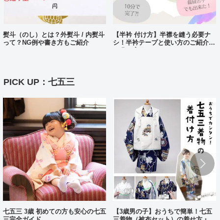
熨斗（のし）とは？外熨斗 / 内熨斗
【半衿 付け方】半襟を縫う必要ナ
って？NG例や書き方もご紹介
シ！半衿テープと使い方のご紹介。
10分で完了?!
PICK UP：七五三
七五三 3歳 初めての方も安心の七五
【3歳男の子】おうちで簡単！七五
三完全ガイド
三着物（被布セット）の着せ方・着