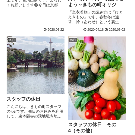
王です。台湾出身です。よろし
よう～きもの町オリジナ
くお願いします😀今日は京都に
新緑の穴場を紹介したいと思い
ル着物のご紹介～
「単衣着物」の読み方は「ひと
ます。京都の季節といえば、桜
えきもの」です。春秋冬は通
と紅葉シーズンは一番有名でし
常、袷（あわせ）という裏生地
ょう？でも、京都にいる8年目の
がついた着物を着るのですが、
私にとって、今の頃「新緑」の
2020.05.22
2020.04.18
2020.06.02
少し暑くなると、裏生地のな
季節が一番魅力...
い、少し涼しく過ごせる単衣着
休日
休日
物を着るようになります。そし
てこの単衣着物を着てよいとさ
れるのが５月６月９月！そして
そして、きもの町はその単衣着
物もオリジナルでご用意して待
っておりましたのでご紹介しま
す！
スタッフの休日
こんにちは、きもの町スタッフ
のKeiです。先日のお休みを利用
して、東本願寺の飛地境内地の
渉成園【しょうせいえん】に行
スタッフの休日 その
って来ました。 京都駅からも歩
4（その他）
いて行けるくらいの街中なのに