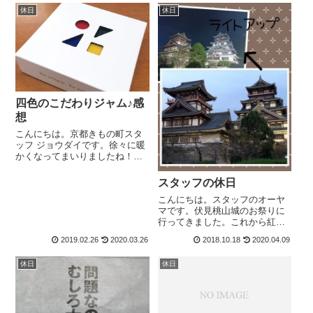
展示されてる”と聞きこんな機会
め、とても感慨深いものがあり
休日
休日
あまりないので先週末行ってみ
ます。今晩は平成と自分の人生
ました。夕方だからか思ってい
を振り...
たよりも空...
四色のこだわりジャム♪感
想
こんにちは。京都きもの町スタ
ッフ ジョウダイです。徐々に暖
かくなってまいりましたね！梅
の花も咲き誇っています＾＾今
日のお話は、まだまだ寒かった
スタッフの休日
年始のことになりますが、一時
こんにちは。スタッフのオーヤ
期ネットで話題になっておりま
マです。伏見桃山城のお祭りに
したZOZOTOWNさんこだわり
行ってきました。これから紅葉
のお年賀を...
＆ライトアップの季節です。着
2019.02.26
2020.03.26
2018.10.18
2020.04.09
物を着てお出かけ♪が快適な季節
ですよね。是非！きもの町の着
休日
休日
物福袋を着て秋を満喫して下さ
いませ。新作福袋チェックして
下さい↓↓↓【...