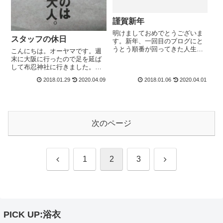
謹賀新年
明けましておめでとうございま
スタッフの休日
す。新年、一回目のブログにと
うとう順番が回ってきた人生初
こんにちは。オーヤマです。週
ブログのきもの町倉庫スタッフ
末に大阪に行ったので足を延ば
のマツバラです。特に書くネタ
して布忍神社に行きました。関
も持っていないので今日は私の
西の方はＣＭでご存知ですか
2018.01.29
2020.04.09
2018.01.06
2020.04.01
大好きな日本刀と黒猫の紹介を
ね？おみくじが有名です。さっ
しますね。これは一年前に購入
そく私が引いたおみくじがこち
した新選組三番組...
ら感慨深い…。私は大人です。
私ですかね…。。。笑ちなみに
主人が引いたのがこ...
次のページ
前
次
1
2
3
へ
へ
PICK UP:浴衣