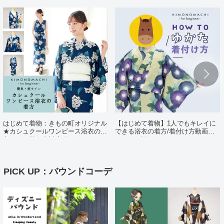
はじめて着物：きもの町オリジナル
【はじめて着物】1人でもキレイに
★カシュクールワンピース浴衣の着
できる浴衣の着方/着付け方動画ポ
方（日・英・中対応動画あり）
イント解説
PICK UP：バウンドコーデ