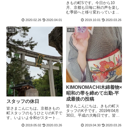
とっても静かで素敵な仏寺庭園
きもの町Sです。今日から10
でした。見所は、色々あるので
月、京都も日毎に秋の声を楽し
すが 私...
む季節へと移り変わっていま
す。木の葉がそよぐ季節は心地
2020.02.26
2020.04.01
2019.10.01
2020.03.26
よいものですね・・・そんなあ
る日、私の元へ小さな秋が届き
休日
休日
ました。ちょっぴり珍しいお野
菜達ビーツ・バターナッツ・イ
タリアンパセリ・か...
KIMONOMACHI木綿着物×
昭和の帯を締めて出勤-平
成最後の投稿
スタッフの休日
皆さんこんにちは。きもの町ス
皆さまこんにちは。京都きもの
タッフのK子です。2019年04月
町スタッフのもうひとりのK子で
30日。平成の大晦日です。皆さ
す。いよいよ令和がスタートし
まはどのようにお過ごしでしょ
ました！”令和の由来になった万
うか。K子は昭和63年生まれ
2019.05.02
2020.03.26
2019.04.30
2020.03.26
葉集が京都の北野天満宮で特別
で、元号年=年齢で生きてきたた