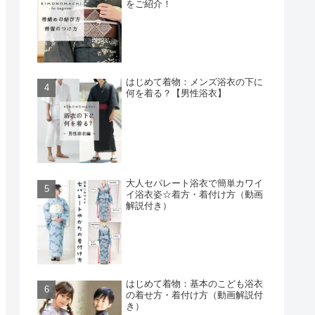
をご紹介！
はじめて着物：メンズ浴衣の下に
何を着る？【男性浴衣】
大人セパレート浴衣で簡単カワイ
イ浴衣姿☆着方・着付け方（動画
解説付き）
はじめて着物：基本のこども浴衣
の着せ方・着付け方（動画解説付
き）