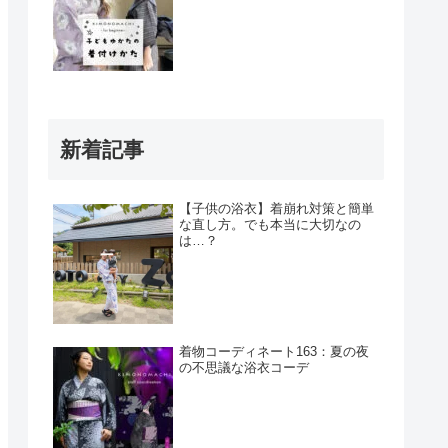
新着記事
【子供の浴衣】着崩れ対策と簡単
な直し方。でも本当に大切なの
は…？
着物コーディネート163：夏の夜
の不思議な浴衣コーデ