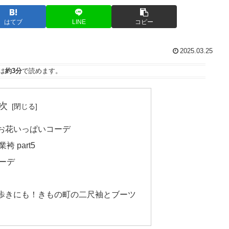
はてブ
LINE
コピー
2025.03.25
は
約3分
で読めます。
次
お花いっぱいコーデ
 part5
ーデ
歩きにも！きもの町の二尺袖とブーツ