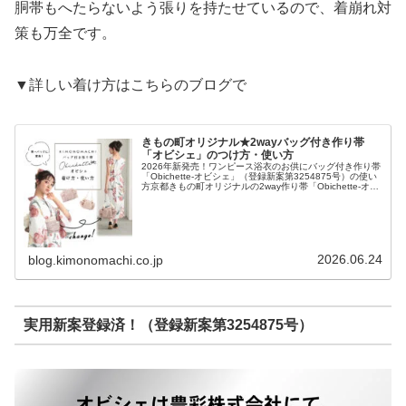
胴帯もへたらないよう張りを持たせているので、着崩れ対
策も万全です。
▼詳しい着け方はこちらのブログで
きもの町オリジナル★2wayバッグ付き作り帯
「オビシェ」のつけ方・使い方
2026年新発売！ワンピース浴衣のお供にバッグ付き作り帯
「Obichette-オビシェ」（登録新案第3254875号）の使い
方京都きもの町オリジナルの2way作り帯「Obichette-オビ
シェ」が発売されました。浴衣としてもワンピースとし...
2026.06.24
blog.kimonomachi.co.jp
実用新案登録済！（登録新案第3254875号）