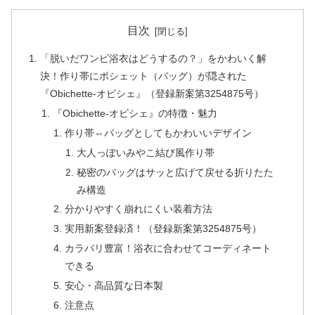
目次
「脱いだワンピ浴衣はどうするの？」をかわいく解
決！作り帯にポシェット（バッグ）が隠された
『Obichette-オビシェ』（登録新案第3254875号）
『Obichette-オビシェ』の特徴・魅力
作り帯⇔バッグとしてもかわいいデザイン
大人っぽいみやこ結び風作り帯
秘密のバッグはサッと広げて戻せる折りたた
み構造
分かりやすく崩れにくい装着方法
実用新案登録済！（登録新案第3254875号）
カラバリ豊富！浴衣に合わせてコーディネート
できる
安心・高品質な日本製
注意点