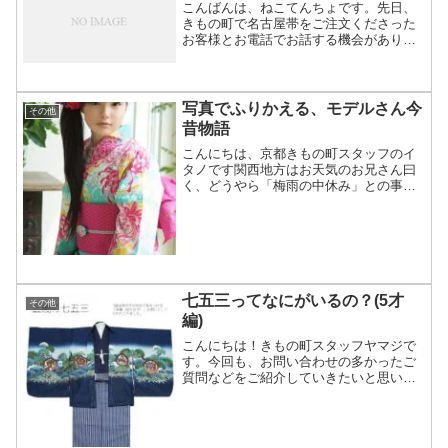
こんばんは、ねこてんちょです。先日、
きもの町で名古屋帯をご注文くださった
お客様とお電話でお話する機会がありま
した。その方は石巻市の方でした。で
も、その事を聞くまでは、震災の被害に
遭われたことなど分からないほど明る
く、非常に楽しい方だったので...
写真でふりかえる、モデルさん今
その他
昔物語
こんにちは、京都きもの町スタッフのイ
タノです関西地方はお天気のお兄さん曰
く、どうやら「梅雨の中休み」との事で
毎日梅雨らしからぬ日差しと青空が広が
っています(´・ω・`)梅雨入り初日しか雨
が降っていない状況で「梅雨の中休み」
と言っていいもんか...
七五三ってなにがいるの？(5才
その他
編)
こんにちは！きもの町スタッフヤマジで
す。今回も、お問い合わせの多かったご
質問などをご紹介していきたいと思いま
す！『七五三ってどんな行事？いつする
の？』はコチラ♪前回の、『七五三ってな
にやるの？なにがいるの？(3才編)』はコ
チラ♪今回は『七五...