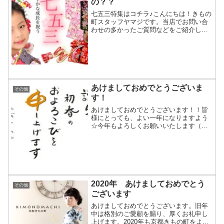
の？？
七五三特集はコチラ♪こんにちは！きもの
町スタッフヤマジです。当店でお問い合
わせの多かったご質問などをご紹介して
いきたいと思います！今回は、『七五三
ってどんな行事？いつするの？』につい
て。七五三は男の子は3歳と5歳(5歳のみ
という説も)、女の...
あけましておめでとうございま
その他
す！
あけましておめでとうございます！！皆
様にとっても、よい一年になりますよう
☆今年もよろしくお願いいたします（＾
＾）京都きもの町 スタッフ一同
2020年 あけましておめでとう
その他
ございます
あけましておめでとうございます。旧年
中は格別のご愛顧を賜り、厚くお礼申し
上げます。2020年も京都きもの町をよろ