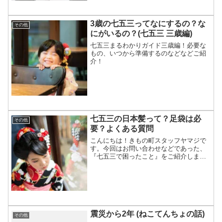
きもの工房の空心才を買おうか迷ってい
る」「NとDXの違いやサイズ感を知りた
い」と、悩みながらご飯を食べている
3歳の七五三ってなにするの？な
その他
方、寝る前に商品チェックをしてしまう
にがいるの？(七五三 三歳編)
方へ、私が実際に今までの手持で使用し
ていた帯枕、空芯才N、空芯才DXを検証
七五三まるわかりガイド三歳編！必要な
した結果をお送りします。
もの、いつから準備するのなどなどご紹
介！
七五三の日本髪って？足袋は必
その他
要？よくある質問
こんにちは！きもの町スタッフヤマジで
す。今回はお問い合わせなどであった、
『七五三で困ったこと』をご紹介しま
す！
震災から2年 (ねこてんちょの話)
その他