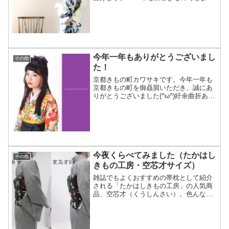
しくお願いいたします。誠に勝手なが
ら、2019年12月28日～2020年1月5日は休
業日のため、ご注文・お問い合わせにつ
きまして...
今年一年もありがとうございまし
その他
た！
京都きもの町カワサキです。今年一年も
京都きもの町を御贔屓いただき、誠にあ
りがとうございました(^ω^)紆余曲折あっ
たような、なかったような...なんだかん
だいいながら、なんとか無事に、1年を終
えることができました!!来年の京都きもの
町はパワ...
今夜くらべてみました（たかはし
その他
きもの工房・空芯才サイズ）
雑誌でもよくおすすめの帯枕として紹介
される「たかはしきもの工房」の人気商
品、空芯才（くうしんさい）。色んなサ
イトで口コミを見て気になってる人、ど
のサイズが良いかわからない人、いませ
んか？この記事では、「おすすめのワン
ランク上の帯枕を知りたい」「たかはし