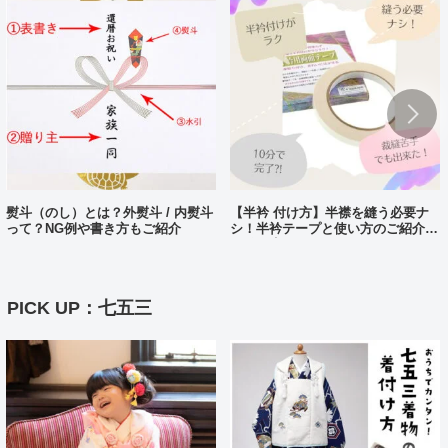
熨斗（のし）とは？外熨斗 / 内熨斗
【半衿 付け方】半襟を縫う必要ナ
って？NG例や書き方もご紹介
シ！半衿テープと使い方のご紹介。
10分で完了?!
PICK UP：七五三