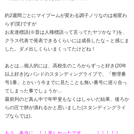
約2週間ごとにマイブームが変わる調子ノリなのは相変わ
らず(笑)ですが
お友達標語(※昔は人権標語って言ってたヤツかな？)を、
クラス代表で発表できるくらいには成長したな～と感じま
した。ダメ出しくらいまくってたけどね！
あとは…個人的には、高校生のころからずっと好き(20年
以上好き)なバンドのスタンディングライブで、「整理番
号1番」とかいう今までに見たことも無い番号に巡り合っ
てしまった事でしょうか…
最前列のど真ん中で年甲斐もなくはしゃいだ結果、後ろか
らの圧で肺が潰れるかと思いました(スタンディングライ
ブならでは)。
もう…本当に…！！楽しかったです………！！！！！