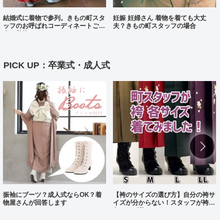
結婚式に着物で参列。きもの町スタ
妊娠 妊婦さん 着物を着ても大丈
ッフのお呼ばれコーディネートご紹
夫？きもの町スタッフの場合
介（着物コーディネート25）
PICK UP：卒業式・成人式
振袖にブーツ？成人式ならOK？着
【袴のサイズの選び方】自分の袴サ
物屋さんが回答します
イズが分からない！スタッフが袴、
各サイズ着てみました！