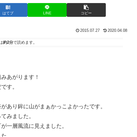
はてブ
LINE
コピー
2015.07.27
2020.04.08
は
約2分
で読めます。
。
積みあがります！
だです。
祭があり鉾に山がまぁかっこよかったです。
ってみました。
町が一層風流に見えました。
した。