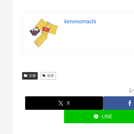
kimonomachi
京都
浴衣
シ
X
LINE