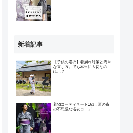
新着記事
【子供の浴衣】着崩れ対策と簡単
な直し方。でも本当に大切なの
は…？
着物コーディネート163：夏の夜
の不思議な浴衣コーデ