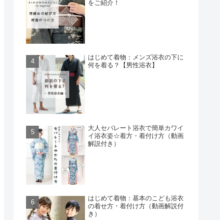
をご紹介！
はじめて着物：メンズ浴衣の下に
何を着る？【男性浴衣】
大人セパレート浴衣で簡単カワイ
イ浴衣姿☆着方・着付け方（動画
解説付き）
はじめて着物：基本のこども浴衣
の着せ方・着付け方（動画解説付
き）