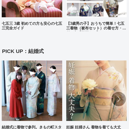
七五三 3歳 初めての方も安心の七五
【3歳男の子】おうちで簡単！七五
三完全ガイド
三着物（被布セット）の着せ方・着
付け方【動画あり】
PICK UP：結婚式
結婚式に着物で参列。きもの町スタ
妊娠 妊婦さん 着物を着ても大丈