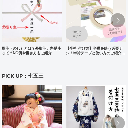
熨斗（のし）とは？外熨斗 / 内熨斗
【半衿 付け方】半襟を縫う必要ナ
って？NG例や書き方もご紹介
シ！半衿テープと使い方のご紹介。
10分で完了?!
PICK UP：七五三