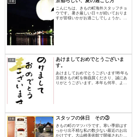
京都らしい、夏の過ごし方
京都
こんにちは、きもの町海外スタッフチョ
ウです。暑さ厳しい日々が続いておりま
すが皆様いかがお過ごしでしょうか。せ
っかく京都に住んでるので、京都ならで
はの夏の過ごし方を体験しょうと、私は
嵐山の屋形船に乗ってきました！とても
涼しかったです！その後鵜...
あけましておめでとうございま
京都
す。
あけましておめでとうございます!昨年も
京都きもの町を御贔屓くださり、誠にあ
りがとうございます。本年も何卒、よろ
しくお願いいたします。ちなみに、京都
は新年早々に61年ぶりに積雪記録を更新
いたしました！！
スタッフの休日 その③
京都
きもの町のマツバラです。寒い季節はす
っかり出不精な私の数少ない最近のお出
かけです。大山崎美術館で開催された