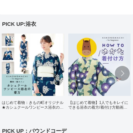
PICK UP:浴衣
はじめて着物：きもの町オリジナル
【はじめて着物】1人でもキレイに
★カシュクールワンピース浴衣の着
できる浴衣の着方/着付け方動画ポ
方（日・英・中対応動画あり）
イント解説
PICK UP：バウンドコーデ