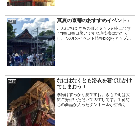
真夏の京都のおすすめイベント♪
京都
こんにちは きもの町スタッフの村上です
^ ^❗毎日毎日暑いですね🌞💦実はわたく
し、7.8月のイベント情報blogをアップす
るタイミングをすっかり逃してしまいま
したm(＿ ＿；)m本日は、勝手にイベント
情報 番外編といたしまして、真夏の京都
の...
なにはなくとも浴衣を着て出かけ
京都
てしまおう！
季節はすっかり夏ですね。きもの町は大
変ご好評いただいて大忙しです。出荷待
ちの商品が入ったダンボールが空高く積
みあがります！こんにちは京都きもの
町、男性スタッフやまだです。空高く積
みあがるといえば、京都は今月祇園祭が
あり鉾に山がまぁかっこよか...