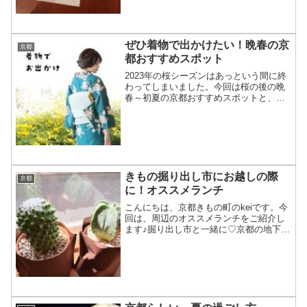
ぜひ着物で出かけたい！晩春の京
京都
都おすすめスポット
2023年の桜シーズンはあっという間に終
わってしまいました。今回は桜の後の晩
春～初夏の京都おすすめスポットと、お
出かけをイメージした着物コーデをご紹
介します。
きもの掘り出し市にお越しの際
京都
に！オススメランチ
こんにちは、京都きもの町のkeiです。今
回は、周辺のオススメランチをご紹介し
ます♪掘り出し市と一緒に♡京都の地下鉄
五条駅周辺には、美味しいランチが食べ
られるお店がたくさんございます！明日
23日から3日間！掘り出し市が開催されま
すがご来店時に...