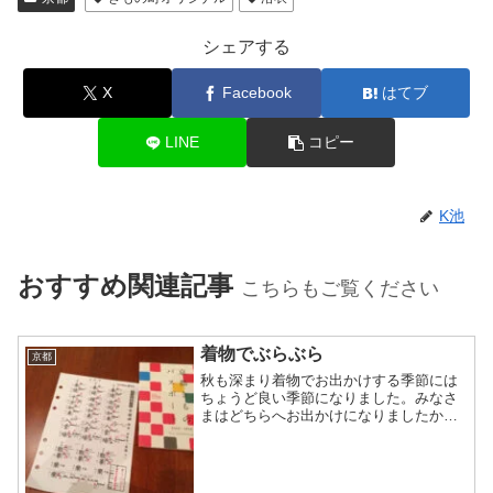
シェアする
X
Facebook
はてブ
LINE
コピー
K池
おすすめ関連記事
こちらもご覧ください
着物でぶらぶら
京都
秋も深まり着物でお出かけする季節には
ちょうど良い季節になりました。みなさ
まはどちらへお出かけになりましたか？
男性スタッフの山田です。さて、知って
いる人は知っているかと思いますが、先
週の日曜日11月15日が「きものの日」だ
ったということをご存...