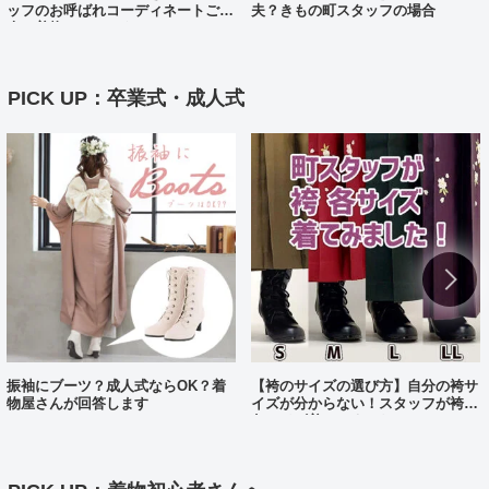
ッフのお呼ばれコーディネートご紹
夫？きもの町スタッフの場合
介（着物コーディネート25）
PICK UP：卒業式・成人式
振袖にブーツ？成人式ならOK？着
【袴のサイズの選び方】自分の袴サ
物屋さんが回答します
イズが分からない！スタッフが袴、
各サイズ着てみました！