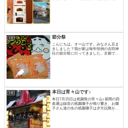
『櫛・かんざしとおしゃれ展』♪江戸～明
治時代は身分等によって着物や装飾品に
も制限がある中で個性を求めて作られた
日本の工芸品のかんざしの...
節分祭
京都
こんにちは。オー山です。みなさん豆ま
きしました？我が家は毎年恒例の吉田神
社の節分祭に行ってきました。京都では
有名なお祭りで、屋台も多く、生酒や、
旧正月に倣って年越しそばなど、大賑わ
いです。ただ、坂が多いので、疲れま
す。笑福豆という福引付きの...
本日は宵々山です♪
京都
本日7月15日は祇園祭の宵々山♪昼間の四
条通は録音の祇園囃子が鳴り響き、お囃
子さん達の生の祇園囃子は夕方以降から
聞こえてきます。宵々々山から宵山にか
けて旧家や老舗にて伝来の屏風などの宝
物の披露も行われるため、屏風祭の異名
があります。山鉾の幽...