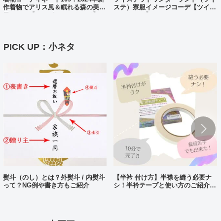
作着物でアリス風＆眠れる森の美女
ステ）寮服イメージコーデ【ツイス
風コーデ【ディズニーバウンド】
テバウンド】
PICK UP：小ネタ
熨斗（のし）とは？外熨斗 / 内熨斗
【半衿 付け方】半襟を縫う必要ナ
って？NG例や書き方もご紹介
シ！半衿テープと使い方のご紹介。
10分で完了?!