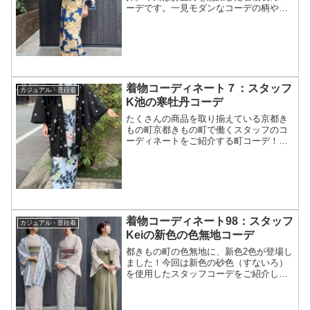
ーデです。一見モダンなコーデの柄や小
物に、縁起の良い初夢「一富士二鷹三茄
子」モチーフを取り入れています。
着物コーディネート７：スタッフ
カジュアル・普段着
K池の寒牡丹コーデ
たくさんの商品を取り揃えている京都き
もの町京都きもの町で働くスタッフのコ
ーディネートをご紹介する町コーデ！今
回は「寒牡丹コーデ」です。
======================スタッフ：
K池身長：約166cm裄：約
68cm========...
着物コーディネート98：スタッフ
カジュアル・普段着
Keiの新色の色無地コーデ
都きもの町の色無地に、新色2色が登場し
ました！今回は新色の砂色（すないろ）
を使用したスタッフコーデをご紹介しま
す。京袋帯、半幅帯を合わせてお出かけ
に、紋を入れて礼装として、袴を合わせ
て卒業式の先生に！合わせやすく着用シ