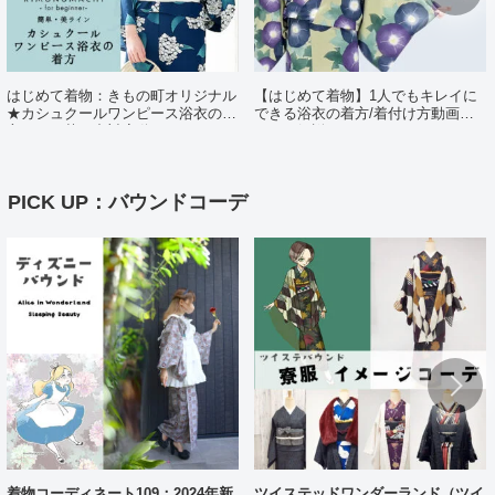
はじめて着物：きもの町オリジナル
【はじめて着物】1人でもキレイに
★カシュクールワンピース浴衣の着
できる浴衣の着方/着付け方動画ポ
方（日・英・中対応動画あり）
イント解説
PICK UP：バウンドコーデ
着物コーディネート109：2024年新
ツイステッドワンダーランド（ツイ