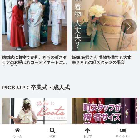
結婚式に着物で参列。きもの町スタ
妊娠 妊婦さん 着物を着ても大丈
ッフのお呼ばれコーディネートご紹
夫？きもの町スタッフの場合
介（着物コーディネート25）
PICK UP：卒業式・成人式
ホーム
検索
トップ
サイドバー