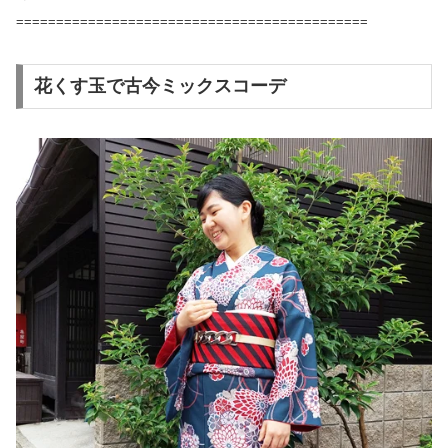
============================================
花くす玉で古今ミックスコーデ