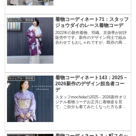
ーンも幅広い色無地は初心者さんにおす
すめです。
着物コーディネート71：スタッフ
カジュアル・普段着
ジョウダイのレース着物コーデ
2022年の新作着物、羽織、京袋帯が好評
販売中です。新作のデザイン同士で組み
合わせてもおしゃれですが、既存の商品
にもよく合います。好評販売中の2022年
新作きもの福袋。今回は新作の帯や羽織
を既存の商品とコーディネートしてみま
した。皆様もぜひお手持ちのアイテムと
のコーデを楽しんでくださいね。
着物コーディネート143：2025－
カジュアル・普段着
2026新作のデザイン担当者コー
デ
スタッフmochidaの2025－2026新作オリ
ジナル着物コーデお正月に着物姿を見
て、ご自分も着てみたくなった方も多い
のではないでしょうか。また、まだしば
らくは厳しい寒さが続くようですが、次
の季節を考えると小花模様など春らしく
きれいなデザ...
着物コーディネート３：町スタッ