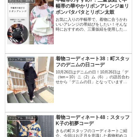
カジュアル・普段着
幅帯の華やかリボンアレンジ🎀リ
ボンパタパタとリボン太鼓
お気に入りの半幅帯で、着物に合うかわ
いいアレンジの帯結びをしたい！そんな
時におすすめの、三重仮紐を使用した存
在感のあるリボンアレンジを2種類ご紹介
します！半幅帯のリボンパタパタ結びと
リボン太鼓結び。これまでにご紹介して
きた結び方を押さえて、ぜひ挑戦してみ
てください。
着物コーディネート38：町スタッ
カジュアル・普段着
フのデニムの日コーデ
10月26日はデニムの日！10月26日は「デ
（ten＝10）ニ（2）ム（6）」の語呂合わ
せから「デニムの日」となっています。
元々は岡山デニムの素晴らしさを広める
ために制定されたそう。きもの町にもデ
ニム、およびデニム袴のアイテムがござ
います！...
着物コーディネート48：スタッフ
カジュアル・普段着
K子の初夢コーデ
きもの町スタッフのコーディネートご紹
介。今回はお正月を意識した着物初めコ