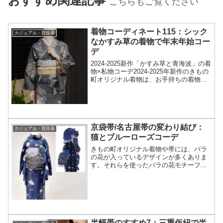
おすすめ関連記事
こちらもご覧ください
着物コーディネート115：シック
カジュアル・普段着
なかすみ草の着物で年末年始コー
デ
2024-2025新作「かすみ草と青海波」の着
物×私物コーデ2024-2025年新作のきもの
町オリジナル着物は、お手持ちの着物や
帯にも合うように、柄と柄の組み合わせ
の楽しさを意識したコレクションとなっ
ています。きもの町スタッフも、私物と
コー...
京袋帯/名古屋帯の変わり結び：
カジュアル・普段着
猫とブルーローズコーデ
きもの町オリジナル着物や帯には、バラ
の花が入っているデザインが多くありま
す。それらを使ったバラの花モチーフの
コーデを考えるうちに、神秘的で夢いっ
ぱいの猫とブルーローズをテーマにした
帯結びとコーデが出来上がりました。ぜ
ひご覧ください。
半幅帯のすすめ7：三重仮紐で半