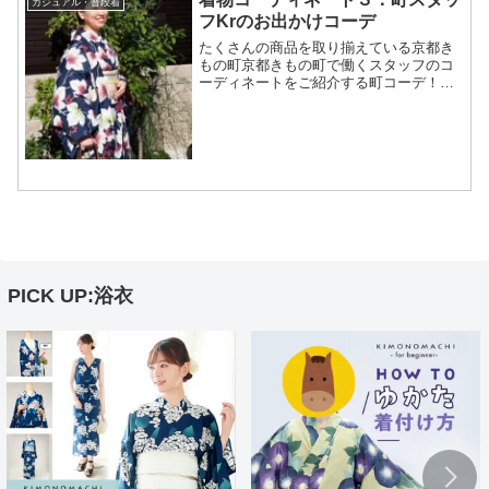
カジュアル・普段着
フKrのお出かけコーデ
たくさんの商品を取り揃えている京都き
もの町京都きもの町で働くスタッフのコ
ーディネートをご紹介する町コーデ！今
回はこちら「秋のお出かけ★レトロカジ
ュアルコーデ」
======================スタッフ：
Kr身長：約155cm裄：約...
PICK UP:浴衣