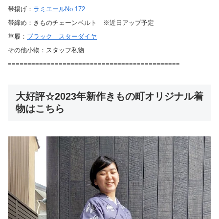
帯揚げ：
ラミエールNo.172
帯締め：きものチェーンベルト ※近日アップ予定
草履：
ブラック スターダイヤ
その他小物：スタッフ私物
============================================
大好評☆2023年新作きもの町オリジナル着
物はこちら