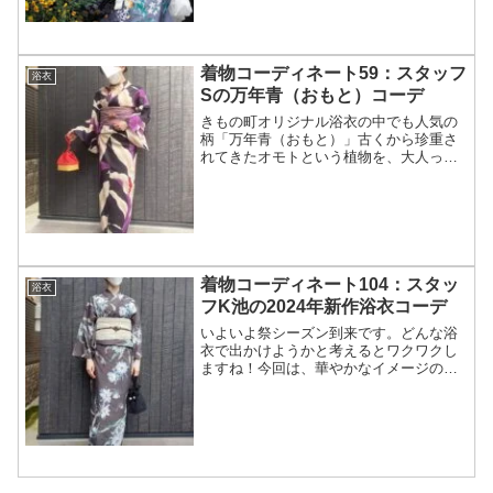
そんな旧作の浴衣コーデをご紹介しま
す。個性的な浴衣をお探しの方、すでに
過去のきもの町浴衣をお持ちの方の着回
しのご参考になれば幸いです。
着物コーディネート59：スタッフ
浴衣
Sの万年青（おもと）コーデ
きもの町オリジナル浴衣の中でも人気の
柄「万年青（おもと）」古くから珍重さ
れてきたオモトという植物を、大人っぽ
い深い色遣いで大胆にデザインした浴衣
です。今回は、この「万年青 紫」のコー
ディネートをご紹介。浴衣として着用し
たコーデと、単衣着物として着用したコ
ーデ、ご参考になれば幸いです。
着物コーディネート104：スタッ
浴衣
フK池の2024年新作浴衣コーデ
いよいよ祭シーズン到来です。どんな浴
衣で出かけようかと考えるとワクワクし
ますね！今回は、華やかなイメージの多
い新作浴衣の大人向けコーデをご紹介し
ます。