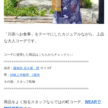
「川床へお食事」をテーマにしたカジュアルながら、上品
な大人コーデです。
コーデに使用した商品はこちらからチェック☆↓↓
============================================
浴衣：
藤褐色 花火菊、橙
サイズF
帯：
紗献上半幅帯 1紫色
その他：スタッフ私物
============================================
商品をよく知るスタッフならではの町コーデ、
WEARで