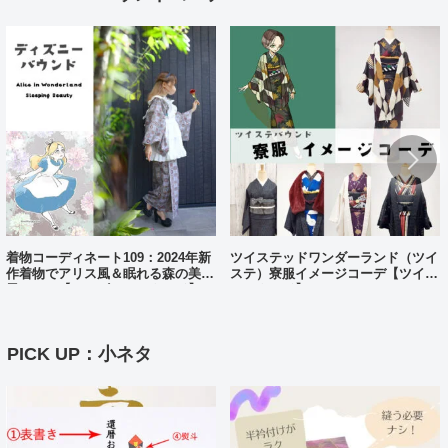
着物コーディネート109：2024年新
ツイステッドワンダーランド（ツイ
作着物でアリス風＆眠れる森の美女
ステ）寮服イメージコーデ【ツイス
風コーデ【ディズニーバウンド】
テバウンド】
PICK UP：小ネタ