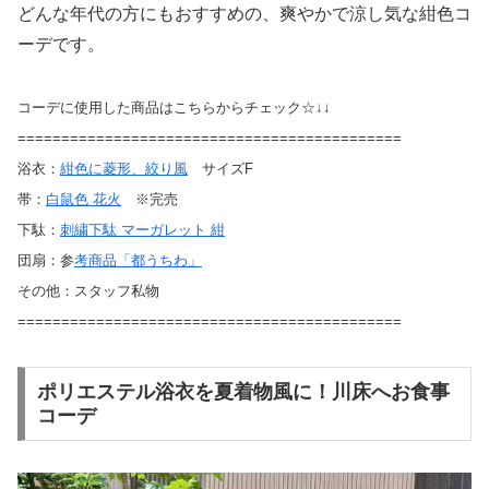
どんな年代の方にもおすすめの、爽やかで涼し気な紺色コ
ーデです。
コーデに使用した商品はこちらからチェック☆↓↓
============================================
浴衣：
紺色に菱形、絞り風
サイズF
帯：
白鼠色 花火
※完売
下駄：
刺繍下駄 マーガレット 紺
団扇：参
考商品「都うちわ」
その他：スタッフ私物
============================================
ポリエステル浴衣を夏着物風に！川床へお食事
コーデ