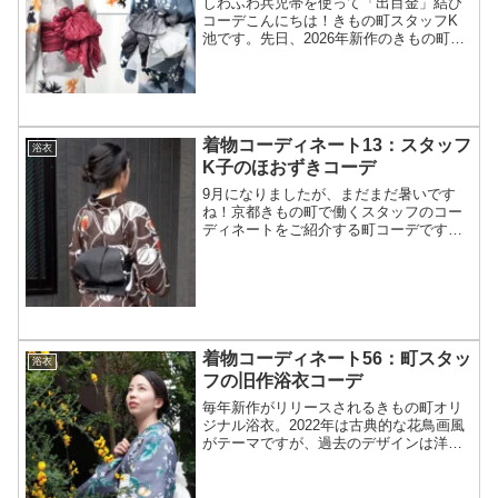
しわふわ兵児帯を使って「出目金」結び
コーデこんにちは！きもの町スタッフK
池です。先日、2026年新作のきもの町オ
リジナル浴衣「ゆらぎ金魚」に合わせ
て、兵児帯で出目金を形作った帯結びを
紹介したところ、SNSで大変ご好評をい
ただきました。結んで...
着物コーディネート13：スタッフ
浴衣
K子のほおずきコーデ
9月になりましたが、まだまだ暑いです
ね！京都きもの町で働くスタッフのコー
ディネートをご紹介する町コーデです。
今回は「もう着納めの夏を送る綿絽のほ
おずきコーデ」です。
======================スタッフ：
K子身長：約167cm...
着物コーディネート56：町スタッ
浴衣
フの旧作浴衣コーデ
毎年新作がリリースされるきもの町オリ
ジナル浴衣。2022年は古典的な花鳥画風
がテーマですが、過去のデザインは洋風
のモチーフや大胆なデザイン、モダンな
雰囲気など様々です。綿変わり織りやポ
リエステルなど、素材も豊富。今回は、