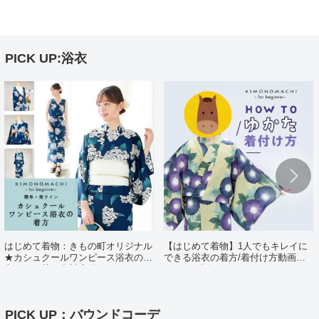
PICK UP:浴衣
はじめて着物：きもの町オリジナル
【はじめて着物】1人でもキレイに
★カシュクールワンピース浴衣の着
できる浴衣の着方/着付け方動画ポ
方（日・英・中対応動画あり）
イント解説
PICK UP：バウンドコーデ