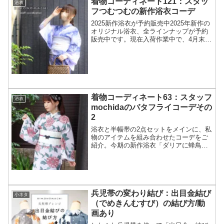
着物コーディネート121：スタッ
浴衣
フつむつむの新作浴衣コーデ
2025新作浴衣が予約販売中2025年新作の
オリジナル浴衣、全ラインナップが予約
販売中です。現在入荷作業中で、4月末日
から順次発送に入ります。早い方だとそ
ろそろ発送されますので、もうしばらく
お待ちくださいね。今期のきもの町の浴
衣は、おなじみ...
着物コーディネート63：スタッフ
浴衣
mochidaのバタフライコーデその
2
浴衣と半幅帯の2点セットをメインに、私
物のアイテムを組み合わせたコーデをご
紹介。今期の新作浴衣「ダリアに蜂鳥
浅紫」は古典的な花鳥画風のデザインで
すが、外国風のモチーフなので、洋服ア
イテムとの相性もバッチリ。暖色系では
なくグレイッシュな青みの色合いなの
で、夏の鮮やかな風景によく映えます。
兵児帯の変わり結び：出目金結び
小ネタ
（でめきんむすび）の結び方/動
画あり