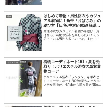
楽しみつつ季節外れにならないポイント
もご紹介します。
はじめて着物：男性浴衣やカジュ
浴衣
アル着物に！角帯「片ばさみ」の
結び方【日/英/中対応!動画解説付
き】
男性浴衣やカジュアル着物の帯結び「片
ばさみ」着物や浴衣を楽しみたい！そう
思っている男性も多いのでは。また、男
性の着付けを知りたい女性の方もいらっ
しゃるかと思います。男性の着付けは、
浴衣を羽織って左右を合わせればOK。お
はしょりを取ったり、衣...
着物コーディネート151：夏を先
カジュアル・普段着
取り！ポリエステル浴衣の単衣着
物コーデ
ポリエステル浴衣「ランタン」を単衣と
してコーディネート2026年新作のポリエ
ステル浴衣が、4月末から順次発送開始と
なりました！5月ともなると暑さを感じる
日も増えてきますので、さっそく浴衣を
着たくなります。そんな時は、吸水速乾
の高機能素材を使...