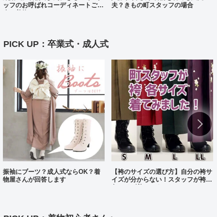
ッフのお呼ばれコーディネートご紹
夫？きもの町スタッフの場合
介（着物コーディネート25）
PICK UP：卒業式・成人式
振袖にブーツ？成人式ならOK？着
【袴のサイズの選び方】自分の袴サ
物屋さんが回答します
イズが分からない！スタッフが袴、
各サイズ着てみました！