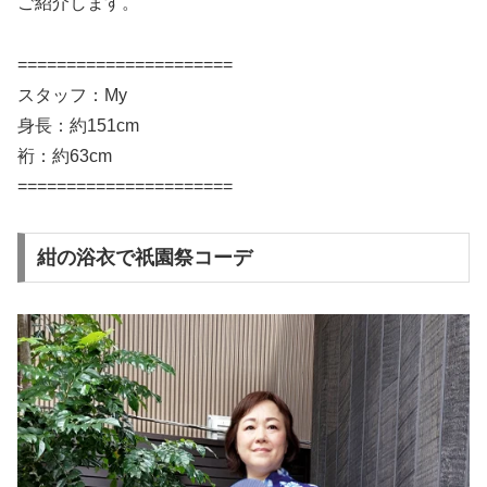
ご紹介します。
======================
スタッフ：My
身長：約151cm
裄：約63cm
======================
紺の浴衣で祇園祭コーデ