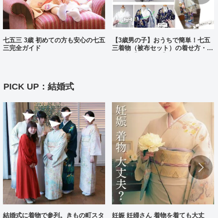
七五三 3歳 初めての方も安心の七五
【3歳男の子】おうちで簡単！七五
三完全ガイド
三着物（被布セット）の着せ方・着
付け方【動画あり】
PICK UP：結婚式
結婚式に着物で参列。きもの町スタ
妊娠 妊婦さん 着物を着ても大丈