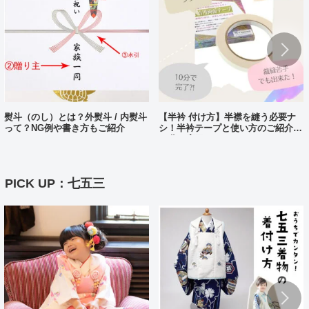
熨斗（のし）とは？外熨斗 / 内熨斗
【半衿 付け方】半襟を縫う必要ナ
って？NG例や書き方もご紹介
シ！半衿テープと使い方のご紹介。
10分で完了?!
PICK UP：七五三