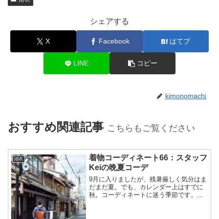
シェアする
X
Facebook
はてブ
LINE
コピー
kimonomachi
おすすめ関連記事
こちらもご覧ください
着物コーディネート66：スタッフ
浴衣
Keiの晩夏コーデ
9月に入りましたが、残暑厳しく気分はま
だまだ夏。でも、カレンダー上はすでに
秋。コーディネートに迷う季節です。今
回のスタッフコーデは、そんな晩夏～初
秋の時期におすすめの浴衣を単衣着物と
して着用するコーデ。夏らしさの名残を