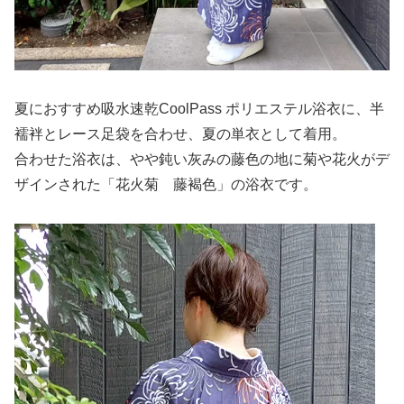
夏におすすめ吸水速乾CoolPass ポリエステル浴衣に、半
襦袢とレース足袋を合わせ、夏の単衣として着用。
合わせた浴衣は、やや鈍い灰みの藤色の地に菊や花火がデ
ザインされた「花火菊 藤褐色」の浴衣です。