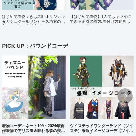
はじめて着物：きもの町オリジナル
【はじめて着物】1人でもキレイに
★カシュクールワンピース浴衣の着
できる浴衣の着方/着付け方動画ポ
方（日・英・中対応動画あり）
イント解説
PICK UP：バウンドコーデ
着物コーディネート109：2024年新
ツイステッドワンダーランド（ツイ
作着物でアリス風＆眠れる森の美女
ステ）寮服イメージコーデ【ツイス
風コーデ【ディズニーバウンド】
テバウンド】