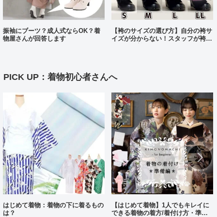
振袖にブーツ？成人式ならOK？着
【袴のサイズの選び方】自分の袴サ
物屋さんが回答します
イズが分からない！スタッフが袴、
各サイズ着てみました！
PICK UP：着物初心者さんへ
はじめて着物：着物の下に着るもの
【はじめて着物】1人でもキレイに
は？
できる着物の着方/着付け方・準備