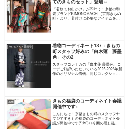
てのきものセット」登場～
「着物でお出かけ」が即叶う！京都の和
装ブランドKIMONOMACHI（京都きもの
町）より、着付けに必要なアイテムをそ
ろえた着物フルセット2017-2018年版販売
スタート。着物に帯、帯揚げ、帯締め、
着付けに必要なアイテム一式をそろえた
「はじ...
着物コーディネート137：きもの
カジュアル・普段着
町スタッフ好みの「白木蓮 藤墨
色」その2
スタッフコレナガの「白木蓮 藤墨色」コ
ーデご好評いただいている2025-2026年新
作のオリジナル着物。同じコレクション
の中でも、デザインによって人気の出方
や好まれる層が異なることがあります。
今回は、2025年新作オリジナル着物の中
から、き...
きもの福袋のコーディネイト会議
着物
開催中です♪
こんにちは！京都きもの町のスタッフヤ
マジですきもの福袋のコーディネイト会
議が開催中です(*´艸`)♪↓今回の隠し撮り
どれも可愛い…ロケの準備の為、きもの