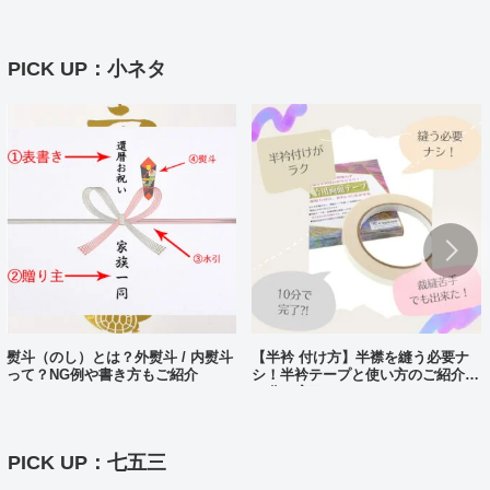
PICK UP：小ネタ
熨斗（のし）とは？外熨斗 / 内熨斗
【半衿 付け方】半襟を縫う必要ナ
って？NG例や書き方もご紹介
シ！半衿テープと使い方のご紹介。
10分で完了?!
PICK UP：七五三