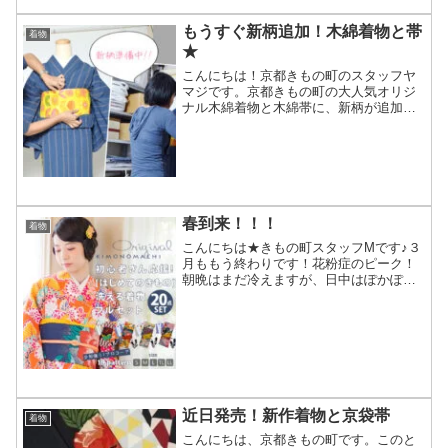
もうすぐ新柄追加！木綿着物と帯
着物
★
こんにちは！京都きもの町のスタッフヤ
マジです。京都きもの町の大人気オリジ
ナル木綿着物と木綿帯に、新柄が追加さ
れます！！現在商品の撮影や、商品ペー
ジなどの準備を進めております…。スタ
ッフが準備中の一枚↓↓コーディネートや
モデル写真も続々アップ...
春到来！！！
着物
こんにちは★きもの町スタッフMです♪３
月ももう終わりです！花粉症のピーク！
朝晩はまだ冷えますが、日中はぽかぽか
陽気になってきましたね★☆春風が心地
よい季節♪桜もちらほら咲いてきました！
そろそろお花見の季節ですね（・Ｕ・）!!
そんな時は、着物...
近日発売！新作着物と京袋帯
着物
こんにちは、京都きもの町です。このと