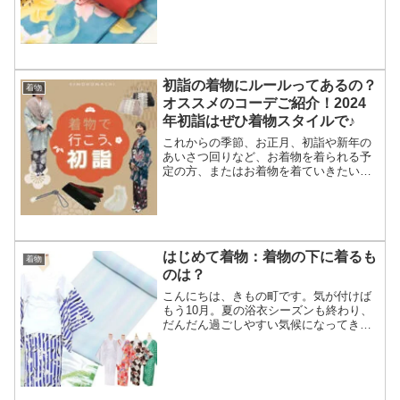
町では、スタッフ達がコーディネート会
議開催中です♪どれもとっても素敵なコー
デで、ロケがと...
初詣の着物にルールってあるの？
着物
オススメのコーデご紹介！2024
年初詣はぜひ着物スタイルで♪
これからの季節、お正月、初詣や新年の
あいさつ回りなど、お着物を着られる予
定の方、またはお着物を着ていきたい、
着てみたいといった方もいらっしゃるか
と思います。きもの町のスタッフとし
て、友達と一緒にワクワクしながら着物
で初詣に行く予定です。この...
はじめて着物：着物の下に着るも
着物
のは？
こんにちは、きもの町です。気が付けば
もう10月。夏の浴衣シーズンも終わり、
だんだん過ごしやすい気候になってきた
今、着物でお出かけしませんか。今日は
浴衣の次に買い足したい！着物の着付け
に必要な襦袢&小物類についてご紹介し
ます。現在、着物を着る...