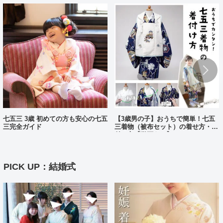
七五三 3歳 初めての方も安心の七五
【3歳男の子】おうちで簡単！七五
三完全ガイド
三着物（被布セット）の着せ方・着
付け方【動画あり】
PICK UP：結婚式