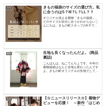
きもの福袋のサイズの選び方。私
着物
に合うのはS？M？L？LL？？
オリジナル洗える着物「きもの福袋」。
どのサイズが自分に合うかわからないこ
んにちは。きもの町スタッフのK子で
す。当店で大人気の「きもの福袋」。毎
日たくさんのお客様よりお問合せをいた
だき嬉しい限りです。オリジナル洗える
着物 単品 クリックして商...
生地も良くなったんだよ。 (商品
着物
裏話)
こんばんは、ねこてんちょです。今年の
着物福袋はなんと生地も変わったんです
よ。きもの町オリジナルの生地でして、
小さな小さな唐草花の地模様が入った去
年のものよりも少し地厚でなめらかな生
地なんです。ポリエステル特有のシャカ
シャカ感がぐっと抑えられ...
【☆ニュースリリース☆】着物デ
着物
ビューを応援！ ～新作「はじめ