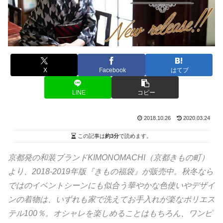
X
Facebook
はてブ
LINE
コピー
2018.10.26
2020.03.24
この記事は
約3分
で読めます。
京都発の和装ブランドKIMONOMACHI（京都きもの町）
より、2018-2019年版『きもの福袋』が販売中。秋冬なら
ではのイベントシーンにも似合う華やかな色使いやデザイ
ンの着物は、いずれも家で洗えてお手入れが楽なポリエス
テル100％。オシャレを楽しめることはもちろん、ワンピ