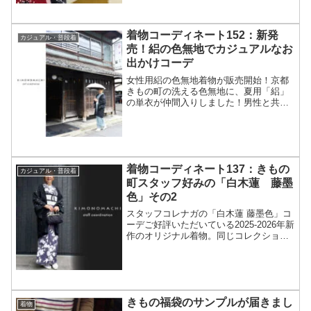
着物コーディネート152：新発
カジュアル・普段着
売！絽の色無地でカジュアルなお
出かけコーデ
女性用絽の色無地着物が販売開始！京都
きもの町の洗える色無地に、夏用「絽」
の単衣が仲間入りしました！男性と共通
の色で、上品かつ年齢問わずお召しいた
だける色合いが特徴です。今回は、新作
の絽の色無地＋紗献上の街着コーデをご
紹介します。======...
着物コーディネート137：きもの
カジュアル・普段着
町スタッフ好みの「白木蓮 藤墨
色」その2
スタッフコレナガの「白木蓮 藤墨色」コ
ーデご好評いただいている2025-2026年新
作のオリジナル着物。同じコレクション
の中でも、デザインによって人気の出方
や好まれる層が異なることがあります。
今回は、2025年新作オリジナル着物の中
から、き...
きもの福袋のサンプルが届きまし
着物