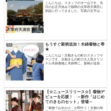
こんにちは。スタッフのオー山です。先
日のお正月休みで福岡の太宰府天満宮に
初詣に行ってきました。写真の文字は点
が抜けちゃってますね。とーっても人が
多く、参拝は行列でした。着物の方はち
らほらっといった感じです。皆さまの街
はいかがでしたか？また掲...
もうすぐ新柄追加！木綿着物と帯
着物
★
こんにちは！京都きもの町のスタッフヤ
マジです。京都きもの町の大人気オリジ
ナル木綿着物と木綿帯に、新柄が追加さ
れます！！現在商品の撮影や、商品ペー
ジなどの準備を進めております…。スタ
ッフが準備中の一枚↓↓コーディネートや
モデル写真も続々アップ...
【☆ニュースリリース☆】着物デ
着物
ビューを応援！ ～新作「はじめ
てのきものセット」登場～
「着物でお出かけ」が即叶う！京都の和