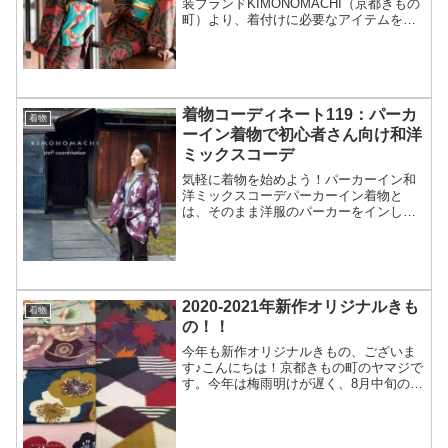
装ブランドKIMONOMACHI（京都きもの
町）より、着付けに必要なアイテムをそ
ろえた着物フルセット2017-2018年版販売
スタート。着物に帯、帯揚げ、帯締め、
着付けに必要なアイテム一式をそろえた
「はじ...
着物コーディネート119：パーカ
着物
ーイン着物で初心者さん向け和洋
ミックスコーデ
気軽に着物を始めよう！パーカーイン和
洋ミックスコーデパーカーイン着物と
は、そのまま洋服のパーカーをインして
（中に着て）着物を着ることです。カジ
ュアル着物好きの方の間では、以前から
よく見られるコーディネート。襦袢を着
ないので着付けが少し楽で、...
2020-2021年新作オリジナルきも
着物
の！！
今年も新作オリジナルきもの、ございま
す♪こんにちは！京都きもの町のヤマジで
す。今年は梅雨明けが遅く、8月中旬の現
在、京都の蒸し暑さに耐えつつ商品アッ
プをしております…この季節になると、
「きもの町のオリジナルきもの福袋って
でますか？」という嬉...