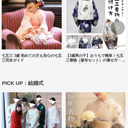
七五三 3歳 初めての方も安心の七五
【3歳男の子】おうちで簡単！七五
三完全ガイド
三着物（被布セット）の着せ方・着
付け方【動画あり】
PICK UP：結婚式