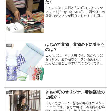
た♪
こんにちは！京都きもの町のスタッフヤ
マジです(｀･д･´)きもの町に、新作きもの
福袋のサンプルが届きました！！お問い
合わせも多数いただいており、お待たせ
して申し訳ございません！きもの町スタ
ッフも、待ち望んでいたサンプルに大盛
り上がりです♪(...
はじめて着物：着物の下に着るも
着物
のは？
こんにちは、きもの町です。気が付けば
もう10月。夏の浴衣シーズンも終わり、
だんだん過ごしやすい気候になってきた
今、着物でお出かけしませんか。今日は
浴衣の次に買い足したい！着物の着付け
に必要な襦袢&小物類についてご紹介し
ます。現在、着物を着る...
きもの町のオリジナル着物福袋の
着物
ご紹介～
こんにちは～＾o＾きもの町の海外スタッ
フ コウ です。きもの町は日本国内のお客
様だけではなくて、海外でもたくさんの