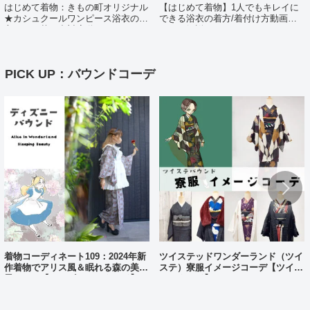
はじめて着物：きもの町オリジナル
【はじめて着物】1人でもキレイに
★カシュクールワンピース浴衣の着
できる浴衣の着方/着付け方動画ポ
方（日・英・中対応動画あり）
イント解説
PICK UP：バウンドコーデ
着物コーディネート109：2024年新
ツイステッドワンダーランド（ツイ
作着物でアリス風＆眠れる森の美女
ステ）寮服イメージコーデ【ツイス
風コーデ【ディズニーバウンド】
テバウンド】