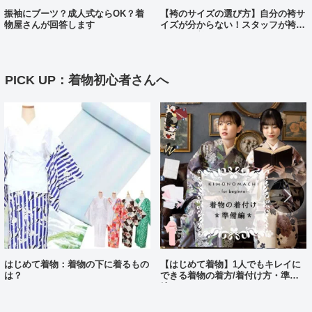
振袖にブーツ？成人式ならOK？着
【袴のサイズの選び方】自分の袴サ
物屋さんが回答します
イズが分からない！スタッフが袴、
各サイズ着てみました！
PICK UP：着物初心者さんへ
はじめて着物：着物の下に着るもの
【はじめて着物】1人でもキレイに
は？
できる着物の着方/着付け方・準備
編