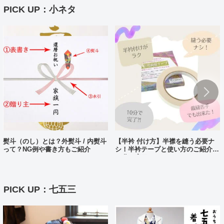
PICK UP：小ネタ
熨斗（のし）とは？外熨斗 / 内熨斗
【半衿 付け方】半襟を縫う必要ナ
って？NG例や書き方もご紹介
シ！半衿テープと使い方のご紹介。
10分で完了?!
PICK UP：七五三