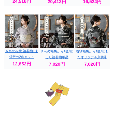
24,516円
20,412円
16,524円
きもの福袋 袷着物+京
きもの福袋から飛び出
着物福袋から飛び出し
袋帯の2点セット
した袷着物単品
たオリジナル京袋帯
12,852円
7,020円
7,020円