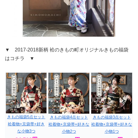
▼ 2017-2018新柄 袷のきもの町オリジナルきもの福袋
はコチラ ▼
きもの福袋5点セット
きもの福袋4点セット
きもの福袋3点セット
袷着物+京袋帯+好き
袷着物+京袋帯+好きな
袷着物+京袋帯+好きな
な小物3つ
小物2つ
小物1つ