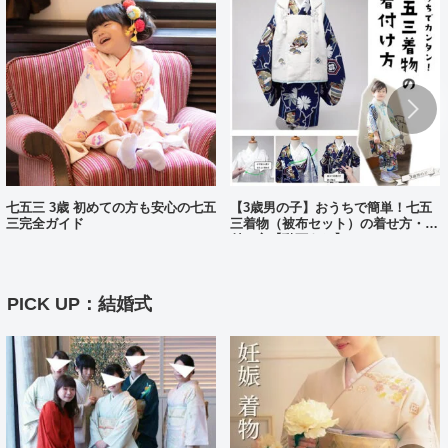
七五三 3歳 初めての方も安心の七五
【3歳男の子】おうちで簡単！七五
三完全ガイド
三着物（被布セット）の着せ方・着
付け方【動画あり】
PICK UP：結婚式