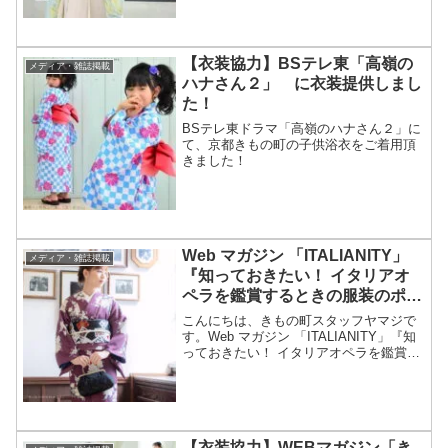
【衣装協力】BSテレ東「高嶺の
メディア・雑誌掲載
ハナさん２」 に衣装提供しまし
た！
BSテレ東ドラマ「高嶺のハナさん２」に
て、京都きもの町の子供浴衣をご着用頂
きました！
Web マガジン 「ITALIANITY」
メディア・雑誌掲載
『知っておきたい！ イタリアオ
ペラを鑑賞するときの服装のポイ
ント』にきもの町オリジナル商品
こんにちは、きもの町スタッフヤマジで
を掲載していただきました！
す。Web マガジン 「ITALIANITY」『知
っておきたい！ イタリアオペラを鑑賞す
るときの服装のポイント』の記事内に
て、きもの町のオリジナル着物を掲載し
ていただきました！掲載商品はコチラ↓↓↓
オリジ...
【衣装協力】WEBマガジン「き