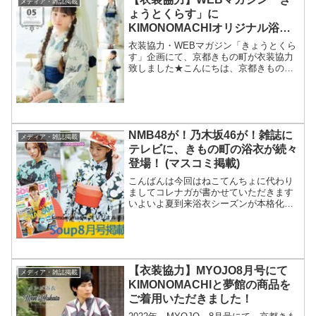
メディア・雑誌掲載
ょうとくらす」に
KIMONOMACHIオリジナル浴衣
をご着用いただきました！
衣装協力・WEBマガジン「きょうとくら
す」企画にて、京都きもの町が衣装協力
致しました★こんにちは、京都きもの町
のkeiです。京都府在住のパパママに向け
たKBS京都が運営するWEBマガジンに
て、京都きもの町の浴衣をご着用頂きま
した🤩掲載は、コ...
NMB48が！乃木坂46が！雑誌に
メディア・雑誌掲載
テレビに、きもの町の浴衣が続々
登場！ (マスコミ掲載)
こんばんは今回はねこてんちょに代わり
ましてコレナガが書かせていただきます
いよいよ夏到来浴衣シーズンが本格化す
る中、雑誌やＴＶできもの町の浴衣が登
場しておりますまずは雑誌からご紹介<お
しゃれな自分スタイリング・マガジン
『Soup./スープ』8...
【衣装協力】MYOJO8月号にて
メディア・雑誌掲載
KIMONOMACHIと夢館の商品を
ご着用いただきました！