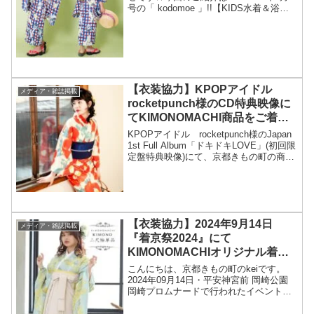
号の「 kodomoe 」!!【KIDS水着＆浴
衣 Collection】特集で ご紹介いただき
ました。親子で楽しむ浴衣コレクション
参考に是非してくださいませ！！商...
【衣装協力】KPOPアイドル
メディア・雑誌掲載
rocketpunch様のCD特典映像に
てKIMONOMACHI商品をご着用
いただきました！
KPOPアイドル rocketpunch様のJapan
1st Full Album「ドキドキLOVE」(初回限
定盤特典映像)にて、京都きもの町の商品
をご着用頂きました
【衣装協力】2024年9月14日
メディア・雑誌掲載
『着京祭2024』にて
KIMONOMACHIオリジナル着物
や帯をご着用いただきました！
こんにちは、京都きもの町のkeiです。
2024年09月14日・平安神宮前 岡崎公園
岡崎プロムナードで行われたイベント
『着京祭2024』にてKIMONOMACHIオリ
ジナル着物や帯をご着用いただきました