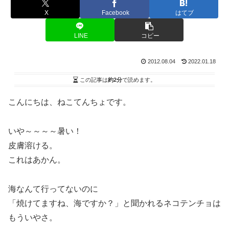
X
Facebook
はてブ
LINE
コピー
2012.08.04
2022.01.18
この記事は
約2分
で読めます。
こんにちは、ねこてんちょです。
いや～～～～暑い！
皮膚溶ける。
これはあかん。
海なんて行ってないのに
「焼けてますね、海ですか？」と聞かれるネコテンチョは
もういやさ。