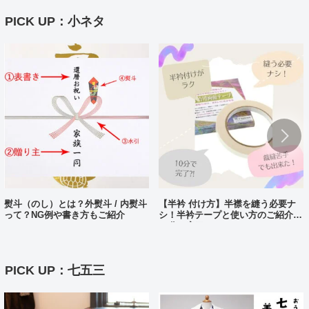
PICK UP：小ネタ
熨斗（のし）とは？外熨斗 / 内熨斗
【半衿 付け方】半襟を縫う必要ナ
って？NG例や書き方もご紹介
シ！半衿テープと使い方のご紹介。
10分で完了?!
PICK UP：七五三