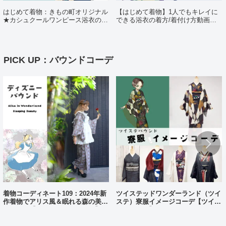
はじめて着物：きもの町オリジナル
【はじめて着物】1人でもキレイに
★カシュクールワンピース浴衣の着
できる浴衣の着方/着付け方動画ポ
方（日・英・中対応動画あり）
イント解説
PICK UP：バウンドコーデ
着物コーディネート109：2024年新
ツイステッドワンダーランド（ツイ
作着物でアリス風＆眠れる森の美女
ステ）寮服イメージコーデ【ツイス
風コーデ【ディズニーバウンド】
テバウンド】