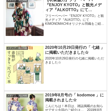
メディア・雑誌掲載
『ENJOY KYOTO』と観光メデ
ィア『ALKOTTO』にて
KIMONOMACHIオリジナル羽織
フリーペーパー『ENJOY KYOTO』と観
をご紹介いただきました。
光メディア『ALKOTTO』にて
KIMONOMACHIオリジナル羽織をご紹介
いただきました。
2020年10月29日発行の「 七緒 」
メディア・雑誌掲載
に掲載いただきました☆
2020年10月29日発行の七緒に掲載いただ
きました☆
2019年8月号の「 kodomoe 」に
メディア・雑誌掲載
掲載されました☆
こんにちは！本日は、雑誌掲載のお知ら
せです☆今回のご紹介は… 2019年8月