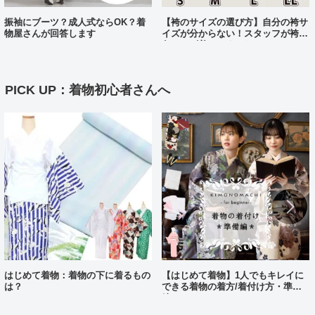
振袖にブーツ？成人式ならOK？着
【袴のサイズの選び方】自分の袴サ
物屋さんが回答します
イズが分からない！スタッフが袴、
各サイズ着てみました！
PICK UP：着物初心者さんへ
はじめて着物：着物の下に着るもの
【はじめて着物】1人でもキレイに
は？
できる着物の着方/着付け方・準備
編