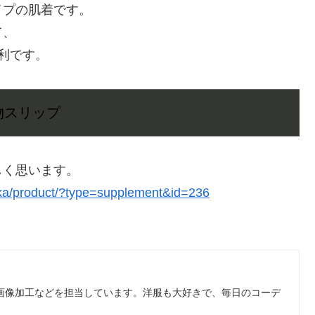
イプの肌着です。
て、
利です。
物スリップ
しく思います。
eika/product/?type=supplement&id=236
、画像加工などを担当しています。洋服も大好きで、毎日のコーデ