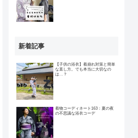
新着記事
【子供の浴衣】着崩れ対策と簡単
な直し方。でも本当に大切なの
は…？
着物コーディネート163：夏の夜
の不思議な浴衣コーデ