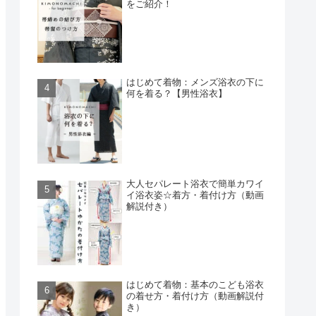
をご紹介！
はじめて着物：メンズ浴衣の下に
何を着る？【男性浴衣】
大人セパレート浴衣で簡単カワイ
イ浴衣姿☆着方・着付け方（動画
解説付き）
はじめて着物：基本のこども浴衣
の着せ方・着付け方（動画解説付
き）