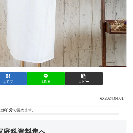
はてブ
LINE
コピー
2024.04.01
は
約1分
で読めます。
家庭科資料集
へ