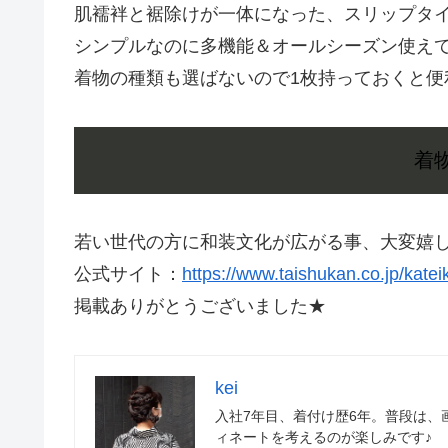
肌襦袢と裾除けが一体になった、スリップタ
シンプルなのに多機能＆オールシーズン使え
着物の種類も選ばないので1枚持っておくと便
着
若い世代の方に和装文化が広がる事、大変嬉
公式サイト：
https://www.taishukan.co.jp/kat
掲載ありがとうございました★
kei
入社7年目、着付け歴6年。普段は
ィネートを考えるのが楽しみです♪