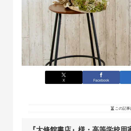
X
Facebook
この記事
『大修館書店』様・
高等学校用