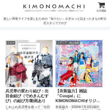
公式通販
楽しい和装ライフを楽しむための「知りたい」がぎゅっと詰まったきもの町公
式スタッフブログ
小ネタ
メディア・雑誌掲載
兵児帯の変わり結び：出
【衣装協力】雑誌
目金結び（でめきんむす
「Cuugal」に
び）の結び方/動画あり
KIMONOMACHIオリジナ
ル浴衣を衣装協力しまし
しわふわ兵児帯を使って「出目
衣装協力・2026年7月10日発行