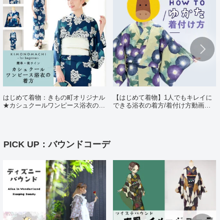
はじめて着物：きもの町オリジナル
【はじめて着物】1人でもキレイに
★カシュクールワンピース浴衣の着
できる浴衣の着方/着付け方動画ポ
方（日・英・中対応動画あり）
イント解説
PICK UP：バウンドコーデ