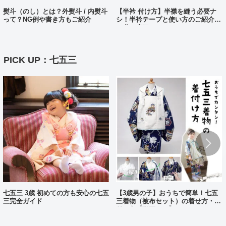
熨斗（のし）とは？外熨斗 / 内熨斗
【半衿 付け方】半襟を縫う必要ナ
って？NG例や書き方もご紹介
シ！半衿テープと使い方のご紹介。
10分で完了?!
PICK UP：七五三
七五三 3歳 初めての方も安心の七五
【3歳男の子】おうちで簡単！七五
三完全ガイド
三着物（被布セット）の着せ方・着
付け方【動画あり】