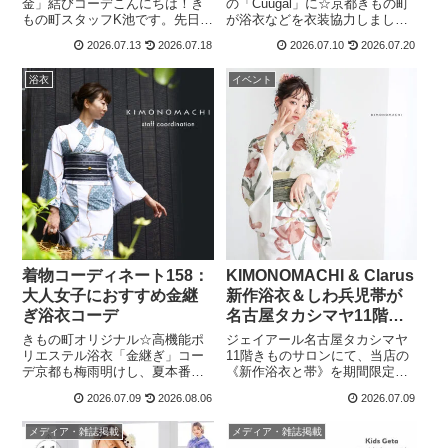
た！
金」結びコーデこんにちは！き
の「Cuugal」に☆京都きもの町
もの町スタッフK池です。先日、
が浴衣などを衣装協力しました
2026年新作のきもの町オリジナ
★こんにちは、京都きもの町の
2026.07.13
2026.07.18
2026.07.10
2026.07.20
ル浴衣「ゆらぎ金魚」に合わせ
keiです。小中学生の女の子の為
て、兵児帯で出目金を形作った
のオシャレ雑誌 「Cuugal」8月
浴衣
イベント
帯結びを紹介したところ、SNS
号にて、京都きもの町の浴衣を
で大変ご好評をいただきまし
掲載いただきました🤩...
た。結んで...
着物コーディネート158：
KIMONOMACHI & Clarus
大人女子におすすめ金継
新作浴衣＆しわ兵児帯が
ぎ浴衣コーデ
名古屋タカシマヤ11階き
ものサロンに登場！9月29
きもの町オリジナル☆高機能ポ
ジェイアール名古屋タカシマヤ
日まで
リエステル浴衣「金継ぎ」コー
11階きものサロンにて、当店の
デ京都も梅雨明けし、夏本番の
《新作浴衣と帯》を期間限定で
気候となってまいりました。7月
お取り扱いいただいておりま
2026.07.09
2026.08.06
2026.07.09
ともなると、涼し気な白地の浴
す。夏のお出かけにぴったりな
衣でさわやかに装いたいもので
涼やかな一着を、ぜひ店頭でご
メディア・雑誌掲載
メディア・雑誌掲載
す。きもの町の高機能ポリエス
覧ください。ジェイアール名古