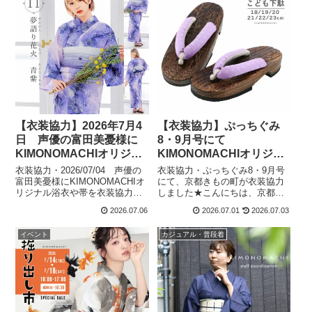
テル浴衣は、見た目だけではな
屋タカシマヤ11階きものサロン
く、着心地もサ...
にて、9月2...
【衣装協力】2026年7月4
【衣装協力】ぷっちぐみ
日 声優の富田美憂様に
8・9月号にて
KIMONOMACHIオリジナ
KIMONOMACHIオリジナ
ル浴衣や帯を衣装協力し
ル下駄を衣装協力しまし
衣装協力・2026/07/04 声優の
衣装協力・ぷっちぐみ8・9月号
ました！
た！
富田美憂様にKIMONOMACHIオ
にて、京都きもの町が衣装協力
リジナル浴衣や帯を衣装協力し
しました★こんにちは、京都き
ました！こんにちは、京都きも
もの町のkeiです。このたび、小
2026.07.06
2026.07.01
2026.07.03
の町のkeiです。2026年7月4日声
学生の女の子向け雑誌『ぷっち
優の富田美憂様ご出演のオーバ
ぐみ』8・9月号にて、京都きも
イベント
カジュアル・普段着
ーラップ文庫オールスター大集
の町のオリジナル下駄を衣装協
結SP2026 ...
力させていただきました✨夏ら
しいコー...