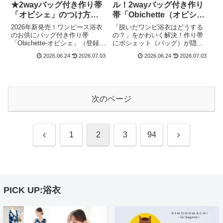
★2wayバッグ付き作り帯
ル！2wayバッグ付き作り
「オビシェ」のつけ方・
帯「Obichette（オビシ
使い方
ェ）」を詳しく紹介
2026年新発売！ワンピース浴衣
「脱いだワンピ浴衣はどうする
のお供にバッグ付き作り帯
の？」をかわいく解決！作り帯
「Obichette-オビシェ」（登録新
にポシェット（バッグ）が隠さ
案第3254875号）の使い方京都
れた『Obichette-オビシェ』（登
2026.06.24
2026.07.03
2026.06.24
2026.07.03
きもの町オリジナルの2way作り
録新案第3254875号）2026年6月
帯「Obichette-オビシェ」が発売
24日、京都きもの町オリジナル
されました。浴衣としてもワン
の2way作り帯「Obichette-オビ
ピースとし...
シェ...
次のページ
前
次
1
2
3
94
へ
へ
PICK UP:浴衣