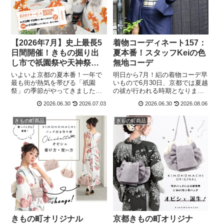
【2026年7月】史上最長5
着物コーディネート157：
日間開催！きもの掘り出
夏本番！スタッフKeiの色
し市で祇園祭や天神祭り
無地コーデ
の浴衣準備！お得な着付
いよいよ京都の夏本番！一年で
明日から7月！絽の着物コーデ早
け特典アリ
最も街が熱気を帯びる「祇園
いもので6月30日、京都では夏越
祭」の季節がやってきましたね
の祓が行われる時期となりまし
🎐✨ コンチキチンの祇園囃子が
た。明日からはいよいよ7月！本
2026.06.30
2026.07.03
2026.06.30
2026.08.06
聞こえてくると、「今年は浴衣
格的な夏です。夏の和装におす
でお祭りに行きたいな」と気分
すめなのが、今年販売開始され
きもの町商品
きもの町商品
が高まる方も多いのではないで
た絽の色無地です。絽の着用時
しょうか？そんな皆様の夏の思
期について、最近は気候の関係
い出作りを全力で...
からやや...
きもの町オリジナル
京都きもの町オリジナ