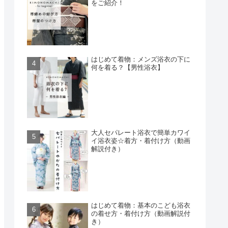
をご紹介！
はじめて着物：メンズ浴衣の下に
何を着る？【男性浴衣】
大人セパレート浴衣で簡単カワイ
イ浴衣姿☆着方・着付け方（動画
解説付き）
はじめて着物：基本のこども浴衣
の着せ方・着付け方（動画解説付
き）