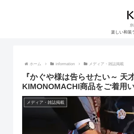
楽しい和装
ホーム
information
メディア・雑誌掲載
『かぐや様は告らせたい～ 天
KIMONOMACHI商品をご着
メディア・雑誌掲載