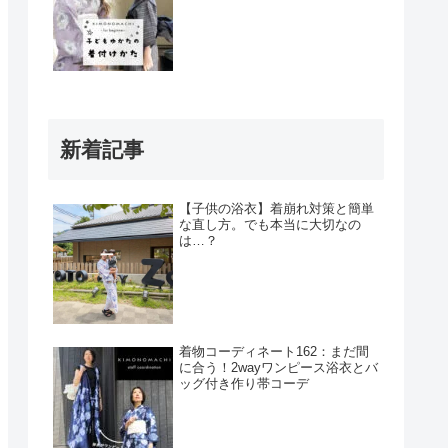
新着記事
【子供の浴衣】着崩れ対策と簡単
な直し方。でも本当に大切なの
は…？
着物コーディネート162：まだ間
に合う！2wayワンピース浴衣とバ
ッグ付き作り帯コーデ