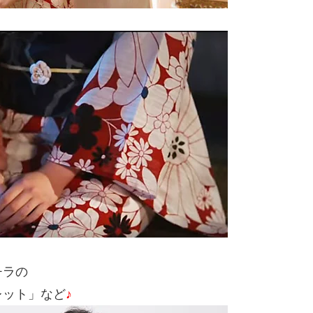
チラの
レット」など
♪