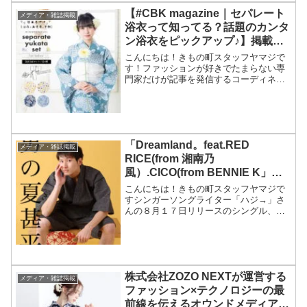
【#CBK magazine｜セパレート
メディア・雑誌掲載
浴衣って知ってる？話題のカンタ
ン浴衣をピックアップ♪】掲載情
報☆
こんにちは！きもの町スタッフヤマジで
す！ファッションが好きでたまらない専
門家だけが記事を発信するコーディネー
トメディア「#CBK magazine」にて、き
もの町の商品をご紹介頂きました！セパ
レート浴衣って知ってる？話題のカンタ
ン浴衣をピッ...
「Dreamland。feat.RED
メディア・雑誌掲載
RICE(from 湘南乃
風）.CICO(from BENNIE K」の
MVに、衣装協力しました！
こんにちは！きもの町スタッフヤマジで
すシンガーソングライター「ハジ→」さ
んの８月１７日リリースのシングル、
「Dreamland。feat.RED RICE(from 湘南
乃風）.CICO(from BENNIE K」のMVに
て、ハジ→さん、...
株式会社ZOZO NEXTが運営する
メディア・雑誌掲載
ファッション×テクノロジーの最
前線を伝えるオウンドメディア