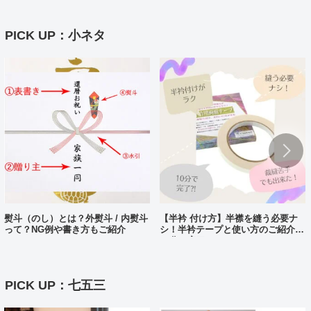
PICK UP：小ネタ
熨斗（のし）とは？外熨斗 / 内熨斗
【半衿 付け方】半襟を縫う必要ナ
って？NG例や書き方もご紹介
シ！半衿テープと使い方のご紹介。
10分で完了?!
PICK UP：七五三