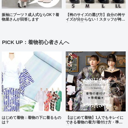
振袖にブーツ？成人式ならOK？着
【袴のサイズの選び方】自分の袴サ
物屋さんが回答します
イズが分からない！スタッフが袴、
各サイズ着てみました！
PICK UP：着物初心者さんへ
はじめて着物：着物の下に着るもの
【はじめて着物】1人でもキレイに
は？
できる着物の着方/着付け方・準備
編