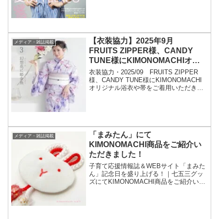
中ですこちらは綾瀬はるかちゃんが目印
の「SOUP」...
【衣装協力】2025年9月
メディア・雑誌掲載
FRUITS ZIPPER様、CANDY
TUNE様にKIMONOMACHIオリ
ジナル浴衣や帯をご着用いただき
衣装協力・2025/09 FRUITS ZIPPER
ました！
様、CANDY TUNE様にKIMONOMACHI
オリジナル浴衣や帯をご着用いただきま
した！こんにちは、京都きもの町のkeiで
す。2025年9月 FRUITS ZIPPER様、
CANDY ...
「まみたん」にて
メディア・雑誌掲載
KIMONOMACHI商品をご紹介い
ただきました！
子育て応援情報誌＆WEBサイト「まみた
ん」記念日を盛り上げる！｜七五三グッ
ズにてKIMONOMACHI商品をご紹介いた
だきました！ぜひ、ご覧くださいませ☆
商品番号：009187商品名：三歳の被布コ
ートに！被布飾り 被布飾り単品「うさぎ
さん」...