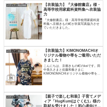
【衣装協力】『大修館書店』様・
メディア・雑誌掲載
高等学校用家庭科資料集へ衣装協
力
『大修館書店』様・高等学校用家庭科資
料集へ京都きもの町が衣装写真協力させ
ていただきました。
【衣装協力】KIMONOMACHIオ
メディア・雑誌掲載
リジナル着物や帯をご着用いただ
きました！
こんにちは、京都きもの町のkeiです。田
中美久さまと佐藤和奏さまに
KIMONOMACHIオリジナル着物や帯をご
着用いただきました😍とても素敵にご着
用いただきありがとうございました！田
中美久さまにご着用いただきました★着
物単品：13矢羽根に菊...
【親子で楽しむ和装】子育てメデ
メディア・雑誌掲載
ィア「HugKum(はぐくむ)」様の
取材を受けました！初心者向けの