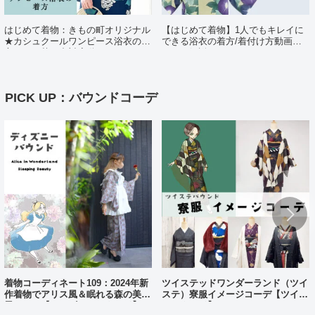
はじめて着物：きもの町オリジナル
【はじめて着物】1人でもキレイに
★カシュクールワンピース浴衣の着
できる浴衣の着方/着付け方動画ポ
方（日・英・中対応動画あり）
イント解説
PICK UP：バウンドコーデ
着物コーディネート109：2024年新
ツイステッドワンダーランド（ツイ
作着物でアリス風＆眠れる森の美女
ステ）寮服イメージコーデ【ツイス
風コーデ【ディズニーバウンド】
テバウンド】