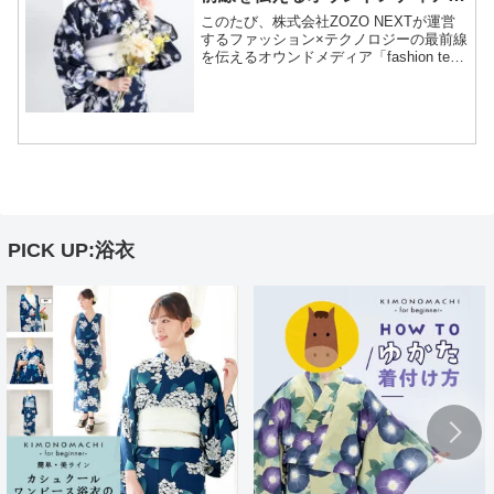
「fashion tech news」にて、京
このたび、株式会社ZOZO NEXTが運営
都きもの町の浴衣をご紹介いただ
するファッション×テクノロジーの最前線
を伝えるオウンドメディア「fashion tech
きました！
news」にて、京都きもの町を取り上げて
いただきました！記事内では、和装文化
の伝統を守りながらも現代のライフ...
PICK UP:浴衣