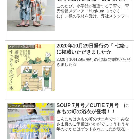
着付け・お手入れTipsもご紹介！
このたび、小学館が運営する子育て・育
児情報メディア「HugKum（はぐく
む）」様の取材を受け、弊社スタッフの
ヤマジが浴衣や甚平の選び方・着こなし
のコツについてお話しさせていただきま
した！お客様からいただくご質問の中で
も、「和装のハードルの高...
2020年10月29日発行の「 七緒 」
メディア・雑誌掲載
に掲載いただきました☆
2020年10月29日発行の七緒に掲載いただ
きました☆
SOUP 7月号／CUTIE 7月号 に
メディア・雑誌掲載
きもの町の浴衣が登場！！
こんにちはきもの町のサエキです！みな
さま夏のご準備はいかがでしょうもう今
年のゆかたはゲットされましたか現在絶
賛発売中の「SOUP」7月号と「CUTIE」
7月号の浴衣特集にきもの町の浴衣が掲載