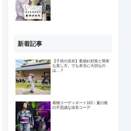
新着記事
【子供の浴衣】着崩れ対策と簡単
な直し方。でも本当に大切なの
は…？
着物コーディネート163：夏の夜
の不思議な浴衣コーデ