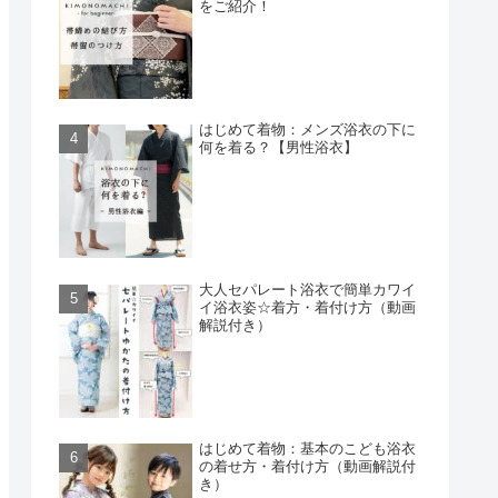
をご紹介！
はじめて着物：メンズ浴衣の下に
何を着る？【男性浴衣】
大人セパレート浴衣で簡単カワイ
イ浴衣姿☆着方・着付け方（動画
解説付き）
はじめて着物：基本のこども浴衣
の着せ方・着付け方（動画解説付
き）