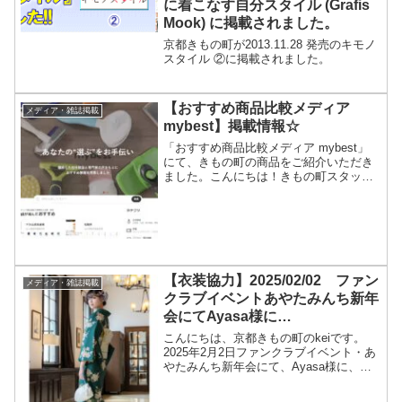
に着こなす自分スタイル (Grafis
Mook) に掲載されました。
京都きもの町が2013.11.28 発売のキモノ
スタイル ②に掲載されました。
【おすすめ商品比較メディア
メディア・雑誌掲載
mybest】掲載情報☆
「おすすめ商品比較メディア mybest」
にて、きもの町の商品をご紹介いただき
ました。こんにちは！きもの町スタッフ
ヤマジです！「おすすめ商品比較メディ
ア mybest」 にて、きもの町の商品をご
紹介いただきました。1位：京都きもの町
傘寿...
【衣装協力】2025/02/02 ファン
メディア・雑誌掲載
クラブイベントあやたみんち新年
会にてAyasa様に
KIMONOMACHIオリジナル着物
こんにちは、京都きもの町のkeiです。
や帯をご着用いただきました！
2025年2月2日ファンクラブイベント・あ
やたみんち新年会にて、Ayasa様に、
KIMONOMACHIオリジナル着物や帯をご
着用いただきました😍とても素敵にご着