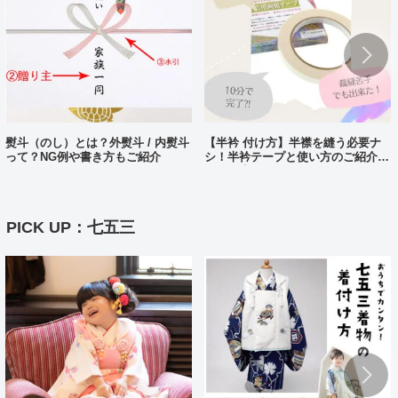
熨斗（のし）とは？外熨斗 / 内熨斗
【半衿 付け方】半襟を縫う必要ナ
って？NG例や書き方もご紹介
シ！半衿テープと使い方のご紹介。
10分で完了?!
PICK UP：七五三