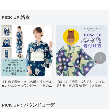
PICK UP:浴衣
はじめて着物：きもの町オリジナル
【はじめて着物】1人でもキレイに
★カシュクールワンピース浴衣の着
できる浴衣の着方/着付け方動画ポ
方（日・英・中対応動画あり）
イント解説
PICK UP：バウンドコーデ