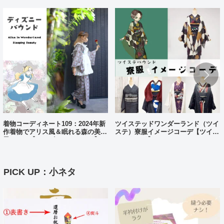
着物コーディネート109：2024年新
ツイステッドワンダーランド（ツイ
作着物でアリス風＆眠れる森の美女
ステ）寮服イメージコーデ【ツイス
風コーデ【ディズニーバウンド】
テバウンド】
PICK UP：小ネタ