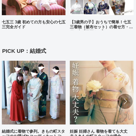
七五三 3歳 初めての方も安心の七五
【3歳男の子】おうちで簡単！七五
三完全ガイド
三着物（被布セット）の着せ方・着
付け方【動画あり】
PICK UP：結婚式
結婚式に着物で参列。きもの町スタ
妊娠 妊婦さん 着物を着ても大丈