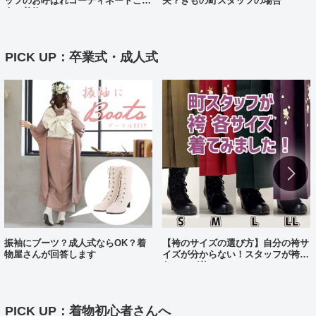
ッフのお呼ばれコーディネートご紹
夫？きもの町スタッフの場合
介（着物コーディネート25）
PICK UP：卒業式・成人式
振袖にブーツ？成人式ならOK？着
【袴のサイズの選び方】自分の袴サ
物屋さんが回答します
イズが分からない！スタッフが袴、
各サイズ着てみました！
PICK UP：着物初心者さんへ