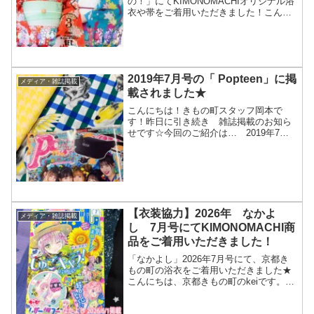
の！」にてKIMONOMACHIオリジナル浴
衣や帯をご着用いただきました！こんに
ちは、京都きもの町のkeiです。2024年11
月8日映画「あたしの！」にて
KIMONOMACHIオリジナル浴衣や帯を
ご...
2019年7月号の「 Popteen」に掲
メディア・雑誌掲載
載されました★
こんにちは！きもの町スタッフ岡本で
す！昨日に引き続き 雑誌掲載のお知ら
せです☆今回のご紹介は… 2019年7月
号の「 Popteen 」!!【ゆかたで妄想デー
ト】特集に ご紹介いただきました。皆
さま♡夏の準備の参考に是非してくださ
いませ！！...
【衣装協力】2026年 なかよ
メディア・雑誌掲載
し 7月号にてKIMONOMACHI商
品をご着用いただきました！
「なかよし」2026年7月号にて、京都き
もの町の浴衣をご着用いただきました★
こんにちは、京都きもの町のkeiです。
2026年6月1日発売の雑誌「なかよし」7
月号、「アンケート懸賞企画」にて、京