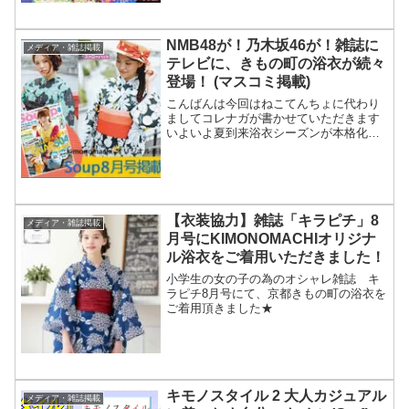
都きもの町の「女の子 セパレート ワンピ
ース 子...
NMB48が！乃木坂46が！雑誌に
メディア・雑誌掲載
テレビに、きもの町の浴衣が続々
登場！ (マスコミ掲載)
こんばんは今回はねこてんちょに代わり
ましてコレナガが書かせていただきます
いよいよ夏到来浴衣シーズンが本格化す
る中、雑誌やＴＶできもの町の浴衣が登
場しておりますまずは雑誌からご紹介<お
しゃれな自分スタイリング・マガジン
『Soup./スープ』8...
【衣装協力】雑誌「キラピチ」8
メディア・雑誌掲載
月号にKIMONOMACHIオリジナ
ル浴衣をご着用いただきました！
小学生の女の子の為のオシャレ雑誌 キ
ラピチ8月号にて、京都きもの町の浴衣を
ご着用頂きました★
キモノスタイル 2 大人カジュアル
メディア・雑誌掲載