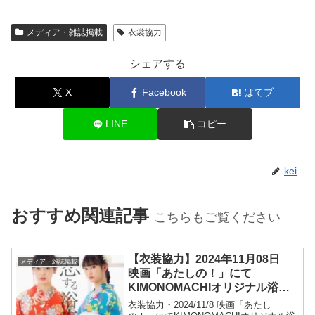
メディア・雑誌掲載
衣裳協力
シェアする
X
Facebook
はてブ
LINE
コピー
kei
おすすめ関連記事
こちらもご覧ください
【衣装協力】2024年11月08日
メディア・雑誌掲載
映画「あたしの！」にて
KIMONOMACHIオリジナル浴衣
や帯をご着用いただきました！
衣装協力・2024/11/8 映画「あたし