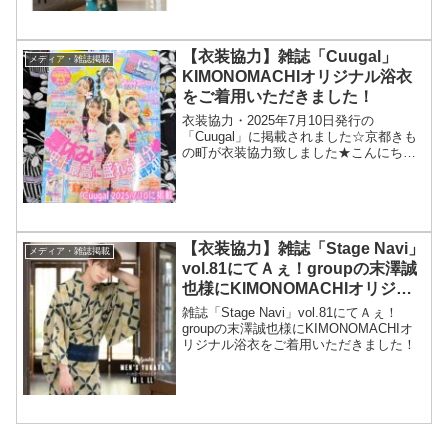
用いただきありがとうございました！着
物4点...
【衣装協力】雑誌「Cuugal」
メディア・雑誌掲載
KIMONOMACHIオリジナル浴衣
をご着用いただきました！
衣装協力・2025年7月10日発行の
「Cuugal」に掲載されました☆京都きも
の町が衣装協力致しました★こんにち
は、京都きもの町のkeiです。小中学生の
女の子の為のオシャレ雑誌 「Cuugal」8
月号にて、京都きもの町の浴衣をご着用
頂きまし...
【衣装協力】雑誌「Stage Navi」
メディア・雑誌掲載
vol.81にてＡぇ！groupの末澤誠
也様にKIMONOMACHIオリジナ
ル浴衣をご着用いただきました！
雑誌「Stage Navi」vol.81にてＡぇ！
groupの末澤誠也様にKIMONOMACHIオ
リジナル浴衣をご着用いただきました！