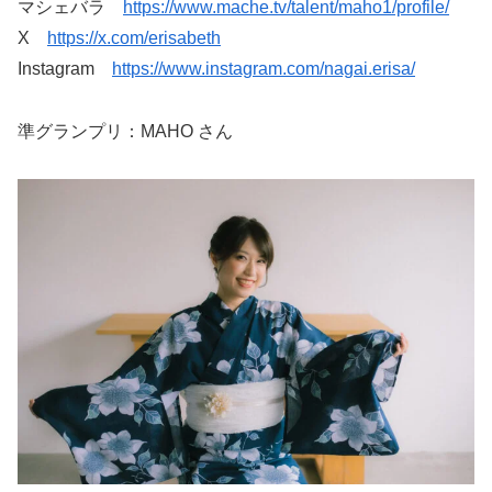
マシェバラ
https://www.mache.tv/talent/maho1/profile/
X
https://x.com/erisabeth
Instagram
https://www.instagram.com/nagai.erisa/
準グランプリ：MAHO さん