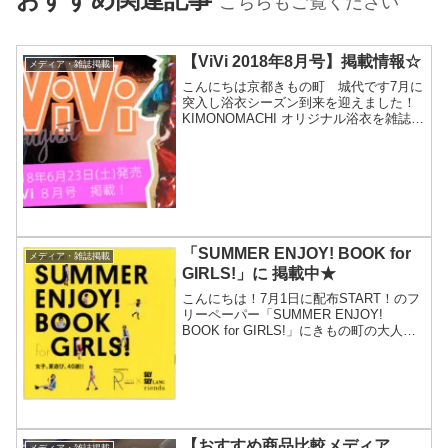
こちらもご覧ください
【ViVi 2018年8月号】掲載情報☆
メディア・雑誌掲載
こんにちは京都きもの町 城代です7月に
突入し浴衣シーズン到来を迎えました！
KIMONOMACHI オリジナル浴衣を雑誌に
掲載していただきました☆今回、掲載さ
せていただいたのは2018年6月23日発売
の「ViVi」8月号です！今年の新作浴衣
～...
「SUMMER ENJOY! BOOK for
メディア・雑誌掲載
GIRLS!」に 掲載中★
こんにちは！7月1日に配布START！のフ
リーペーパー「SUMMER ENJOY!
BOOK for GIRLS!」にきもの町の大人気
商品、ゆかた10点セットが掲載されてい
ます♪プリクラ機でおなじみのフリューさ
んが毎月発刊されている「GIR...
【おすすめ商品比較メディア