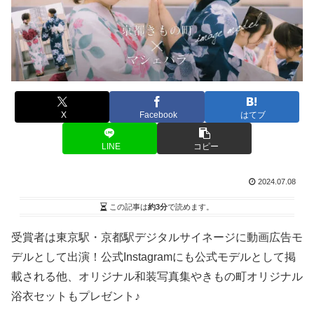
X
Facebook
はてブ
LINE
コピー
2024.07.08
この記事は
約3分
で読めます。
受賞者は東京駅・京都駅デジタルサイネージに動画広告モ
デルとして出演！公式Instagramにも公式モデルとして掲
載される他、オリジナル和装写真集やきもの町オリジナル
浴衣セットもプレゼント♪