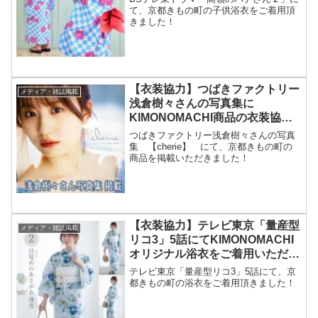
て、京都きもの町の子供浴衣をご着用頂
きました！
【衣装協力】つばきファクトリー
メディア・雑誌掲載
浅倉樹々さんの写真集に
KIMONOMACHI商品の衣装協力
致しました！
つばきファクトリー浅倉樹々さんの写真
集 【cherie】 にて、京都きもの町の
商品を掲載いただきました！
【衣装協力】テレビ東京「量産型
メディア・雑誌掲載
リコ3」5話にてKIMONOMACHI
オリジナル浴衣をご着用いただき
ました！
テレビ東京「量産型リコ3」5話にて、京
都きもの町の浴衣をご着用頂きました！