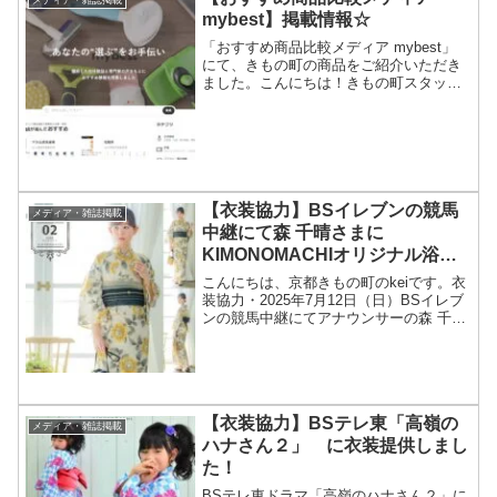
メディア・雑誌掲載
mybest】掲載情報☆
「おすすめ商品比較メディア mybest」
にて、きもの町の商品をご紹介いただき
ました。こんにちは！きもの町スタッフ
ヤマジです！「おすすめ商品比較メディ
ア mybest」 にて、きもの町の商品をご
紹介いただきました。1位：京都きもの町
傘寿...
【衣装協力】BSイレブンの競馬
メディア・雑誌掲載
中継にて森 千晴さまに
KIMONOMACHIオリジナル浴衣
をご着用いただきました！
こんにちは、京都きもの町のkeiです。衣
装協力・2025年7月12日（日）BSイレブ
ンの競馬中継にてアナウンサーの森 千晴
さまに京都きもの町が衣装協力致しまし
た★番組Xは、コチラです。とても可愛
くご着用いただきありがとうございまし
た！変わり...
【衣装協力】BSテレ東「高嶺の
メディア・雑誌掲載
ハナさん２」 に衣装提供しまし
た！
BSテレ東ドラマ「高嶺のハナさん２」に