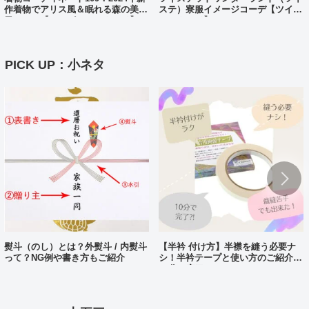
作着物でアリス風＆眠れる森の美女
ステ）寮服イメージコーデ【ツイス
風コーデ【ディズニーバウンド】
テバウンド】
PICK UP：小ネタ
熨斗（のし）とは？外熨斗 / 内熨斗
【半衿 付け方】半襟を縫う必要ナ
って？NG例や書き方もご紹介
シ！半衿テープと使い方のご紹介。
10分で完了?!