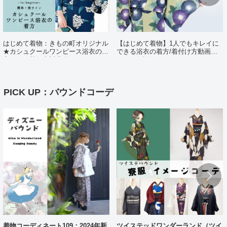
はじめて着物：きもの町オリジナル
【はじめて着物】1人でもキレイに
★カシュクールワンピース浴衣の着
できる浴衣の着方/着付け方動画ポ
方（日・英・中対応動画あり）
イント解説
PICK UP：バウンドコーデ
着物コーディネート109：2024年新
ツイステッドワンダーランド（ツイ