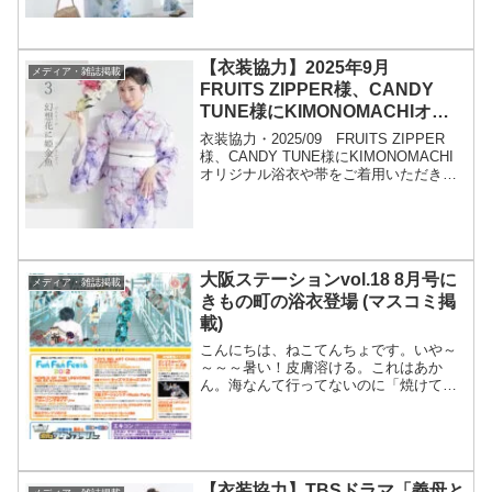
【衣装協力】2025年9月
メディア・雑誌掲載
FRUITS ZIPPER様、CANDY
TUNE様にKIMONOMACHIオリ
ジナル浴衣や帯をご着用いただき
衣装協力・2025/09 FRUITS ZIPPER
ました！
様、CANDY TUNE様にKIMONOMACHI
オリジナル浴衣や帯をご着用いただきま
した！こんにちは、京都きもの町のkeiで
す。2025年9月 FRUITS ZIPPER様、
CANDY ...
大阪ステーションvol.18 8月号に
メディア・雑誌掲載
きもの町の浴衣登場 (マスコミ掲
載)
こんにちは、ねこてんちょです。いや～
～～～暑い！皮膚溶ける。これはあか
ん。海なんて行ってないのに「焼けてま
すね、海ですか？」と聞かれるネコテン
チョはもういやさ。「いえ、道です。」
って答えますけど。間違ってない
し・・・。生まれ変わったら色白が...
【衣装協力】TBSドラマ「義母と