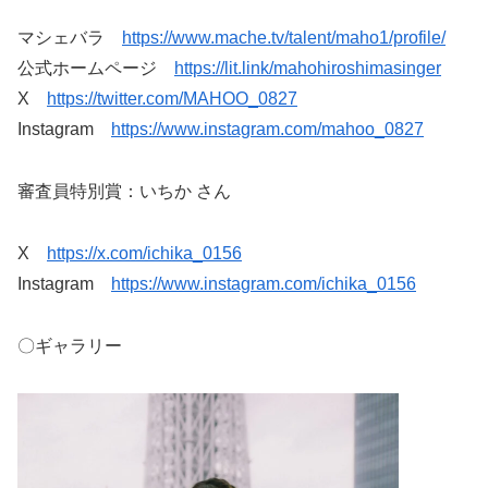
マシェバラ
https://www.mache.tv/talent/maho1/profile/
公式ホームページ
https://lit.link/mahohiroshimasinger
X
https://twitter.com/MAHOO_0827
Instagram
https://www.instagram.com/mahoo_0827
審査員特別賞：いちか さん
X
https://x.com/ichika_0156
Instagram
https://www.instagram.com/ichika_0156
〇ギャラリー