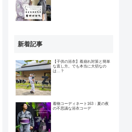
新着記事
【子供の浴衣】着崩れ対策と簡単
な直し方。でも本当に大切なの
は…？
着物コーディネート163：夏の夜
の不思議な浴衣コーデ