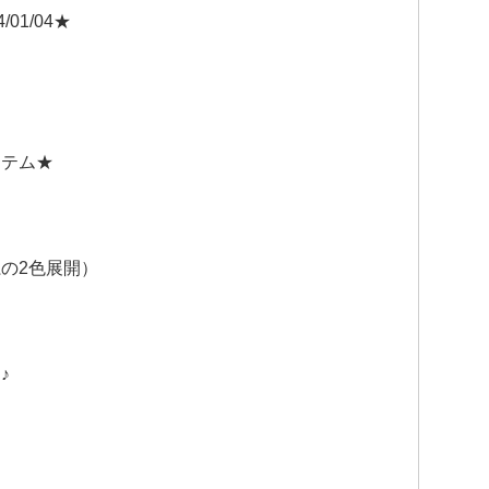
01/04★
イテム★
の2色展開）
♪