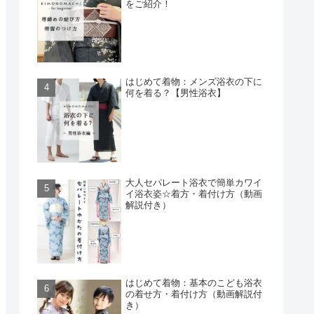
をご紹介！
はじめて着物：メンズ浴衣の下に
何を着る？【男性浴衣】
大人セパレート浴衣で簡単カワイ
イ浴衣姿☆着方・着付け方（動画
解説付き）
はじめて着物：基本のこども浴衣
の着せ方・着付け方（動画解説付
き）