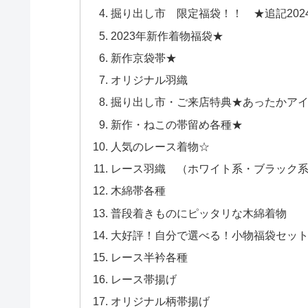
掘り出し市 限定福袋！！ ★追記2024/
2023年新作着物福袋★
新作京袋帯★
オリジナル羽織
掘り出し市・ご来店特典★あったかア
新作・ねこの帯留め各種★
人気のレース着物☆
レース羽織 （ホワイト系・ブラック系
木綿帯各種
普段着きものにピッタリな木綿着物
大好評！自分で選べる！小物福袋セット
レース半衿各種
レース帯揚げ
オリジナル柄帯揚げ