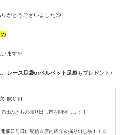
りがとうございました😍
日の
思います✨
は、レース足袋orベルベット足袋
もプレゼント♪
次
らではのきもの掘り出し市を開催します！
☆
（木） 開催日前日に配信☆店内紹介＆掘り出し品！！☆