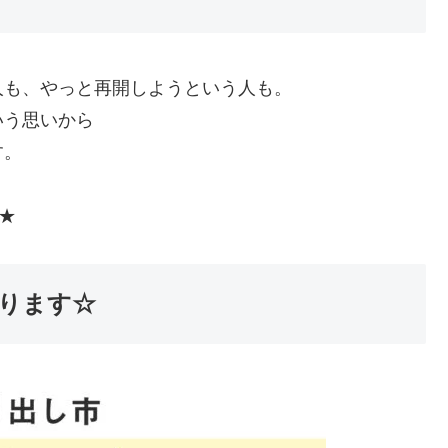
人も、やっと再開しようという人も。
いう思いから
す。
★
ります☆