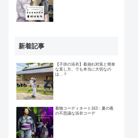
新着記事
【子供の浴衣】着崩れ対策と簡単
な直し方。でも本当に大切なの
は…？
着物コーディネート163：夏の夜
の不思議な浴衣コーデ