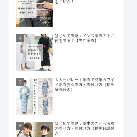
をご紹介！
はじめて着物：メンズ浴衣の下に
何を着る？【男性浴衣】
大人セパレート浴衣で簡単カワイ
イ浴衣姿☆着方・着付け方（動画
解説付き）
はじめて着物：基本のこども浴衣
の着せ方・着付け方（動画解説付
き）