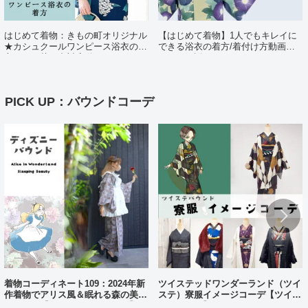
はじめて着物：きもの町オリジナル
【はじめて着物】1人でもキレイに
★カシュクールワンピース浴衣の着
できる浴衣の着方/着付け方動画ポ
方（日・英・中対応動画あり）
イント解説
PICK UP：バウンドコーデ
着物コーディネート109：2024年新
ツイステッドワンダーランド（ツイ
作着物でアリス風＆眠れる森の美女
ステ）寮服イメージコーデ【ツイス
風コーデ【ディズニーバウンド】
テバウンド】