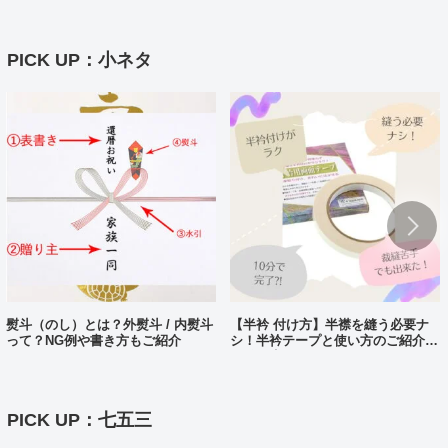
PICK UP：小ネタ
熨斗（のし）とは？外熨斗 / 内熨斗
【半衿 付け方】半襟を縫う必要ナ
って？NG例や書き方もご紹介
シ！半衿テープと使い方のご紹介。
10分で完了?!
PICK UP：七五三