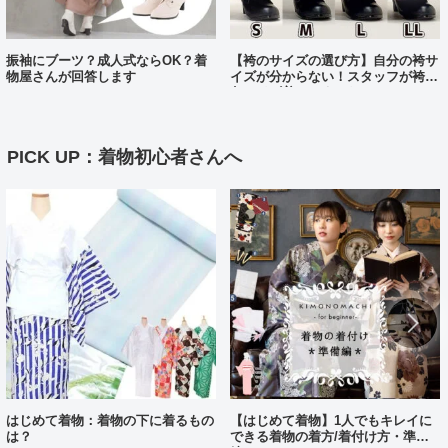
振袖にブーツ？成人式ならOK？着
【袴のサイズの選び方】自分の袴サ
物屋さんが回答します
イズが分からない！スタッフが袴、
各サイズ着てみました！
PICK UP：着物初心者さんへ
はじめて着物：着物の下に着るもの
【はじめて着物】1人でもキレイに
は？
できる着物の着方/着付け方・準備