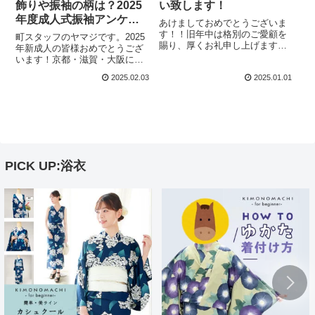
飾りや振袖の柄は？2025
い致します！
年度成人式振袖アンケー
あけましておめでとうございま
ト発表☆
す！！旧年中は格別のご愛顧を
町スタッフのヤマジです。2025
賜り、厚くお礼申し上げます。
年新成人の皆様おめでとうござ
2025年も京都きもの町をよろし
います！京都・滋賀・大阪に
くお願いいたします。【年末年
て、2025年にご成人を迎えられ
2025.02.03
2025.01.01
始営業のお知らせ】いつも京都
た、素敵な振袖姿・袴姿の皆様
きもの町をご利用いただきあり
へ、各会場にて当店スタッフが
がとうございます。誠に勝手な
お声がけさせて頂き、アンケー
がら、202...
トをお願いしました。お忙しい
中、誠にあ...
PICK UP:浴衣