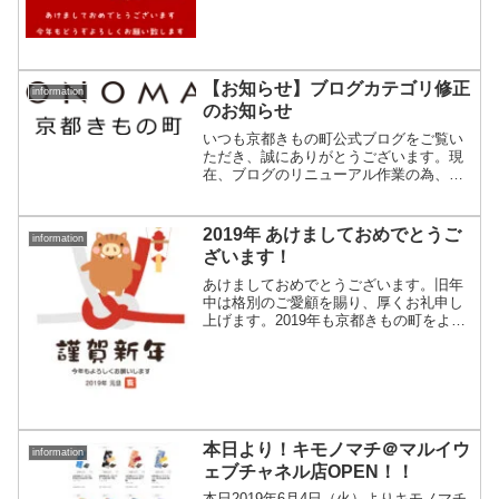
利用いただきありがとうございます。誠
に勝手ながら、202...
【お知らせ】ブログカテゴリ修正
information
のお知らせ
いつも京都きもの町公式ブログをご覧い
ただき、誠にありがとうございます。現
在、ブログのリニューアル作業の為、メ
ニューからカテゴリ検索ができない状況
になっております。4月6日午後より、通
常通りご利用頂ける予定となっておりま
2019年 あけましておめでとうご
information
す。ご不便おかけして申...
ざいます！
あけましておめでとうございます。旧年
中は格別のご愛顧を賜り、厚くお礼申し
上げます。2019年も京都きもの町をよろ
しくお願いいたします。本日、1月4日
(金)より営業しておりますが、誠に勝手な
がら、2018年12月29日(土)～2019年1月
3...
本日より！キモノマチ＠マルイウ
information
ェブチャネル店OPEN！！
本日2019年6月4日（火）よりキモノマチ