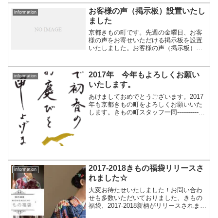
お客様の声（掲示板）設置いたし
information
ました
京都きもの町です。先週の金曜日、お客
様の声をお寄せいただける掲示板を設置
いたしました。お客様の声（掲示板）お
客様との交流の場になればと存じます。
投稿してくださった方には、抽選で毎月3
名様に京都きもの町でお使いいただける
2017年 今年もよろしくお願い
information
20％OFFクーポンを...
いたします。
あけましておめでとうございます。2017
年も京都きもの町をよろしくお願いいた
します。きもの町スタッフ一同---------------
---------------------------------さて、今回ブログ
当番kawasakiは、...
2017-2018きもの福袋リリースさ
information
れました☆
大変お待たせいたしました！お問い合わ
せも多数いただいておりました、きもの
福袋、2017-2018新柄がリリースされまし
た〜以前よりInstagramやtwitter、メルマ