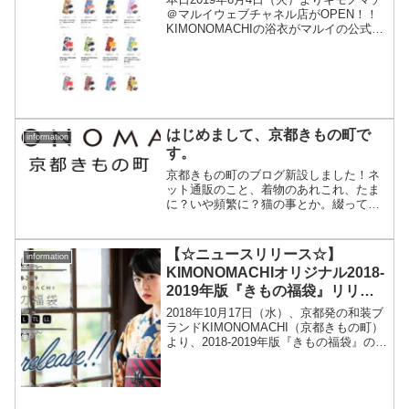
＠マルイウェブチャネル店がOPEN！！
KIMONOMACHIの浴衣がマルイの公式ネ
ット通販「マルイウェブチャネル」にて
ご購入いただけます！現在ご購入いただ
けるのは女性浴衣セットと着付け小物セ
ット♪少...
はじめまして、京都きもの町で
information
す。
京都きもの町のブログ新設しました！ネ
ット通販のこと、着物のあれこれ、たま
に？いや頻繁に？猫の事とか。綴ってい
きます。
【☆ニュースリリース☆】
information
KIMONOMACHIオリジナル2018-
2019年版『きもの福袋』リリー
ス！
2018年10月17日（水）、京都発の和装ブ
ランドKIMONOMACHI（京都きもの町）
より、2018-2019年版『きもの福袋』の販
売がスタートする。毎年リリースされる
『きもの福袋』の最新版。今回も、
KIMONOMACHIらしい商品が揃っ...