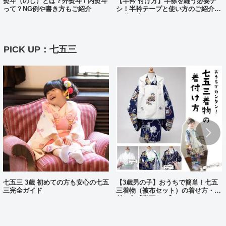
熨斗（のし）とは？外熨斗 / 内熨斗
【半衿 付け方】半襟を縫う必要ナ
って？NG例や書き方もご紹介
シ！半衿テープと使い方のご紹介。
10分で完了?!
PICK UP：七五三
七五三 3歳 初めての方も安心の七五
【3歳男の子】おうちで簡単！七五
三完全ガイド
三着物（被布セット）の着せ方・着
付け方【動画あり】