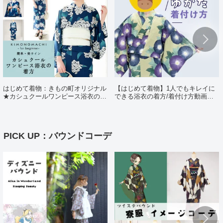
はじめて着物：きもの町オリジナル
【はじめて着物】1人でもキレイに
★カシュクールワンピース浴衣の着
できる浴衣の着方/着付け方動画ポ
方（日・英・中対応動画あり）
イント解説
PICK UP：バウンドコーデ