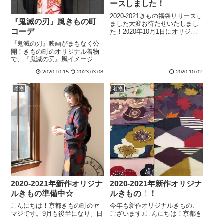
ースしました！
2020-2021きもの福袋リリースし
『鬼滅の刃』風きもの町
ました大変お待たせいたしまし
コーデ
た！2020年10月1日にオリジナ
ル着物新柄をリリース致しまし
『鬼滅の刃』映画がまもなく公
た。今年の新柄も、上品で使い
開！きもの町のオリジナル着物
やすい可愛い色柄ばかり…！ス
で、『鬼滅の刃』風イメージコ
タッフ厳選コーデ済福袋となっ
ーデしてみました。きもの町の
ております😀ポリエステル素
2020.10.15
2023.03.08
2020.10.02
鬼滅ファンで考えた竈門兄妹コ
材...
ーデ、ぜひご覧ください。
着物
着物
2020-2021年新作オリジナ
2020-2021年新作オリジナ
ルきもの準備中☆
ルきもの！！
こんにちは！京都きもの町のヤ
今年も新作オリジナルきもの、
マジです。9月も後半になり、日
ございます♪こんにちは！京都き