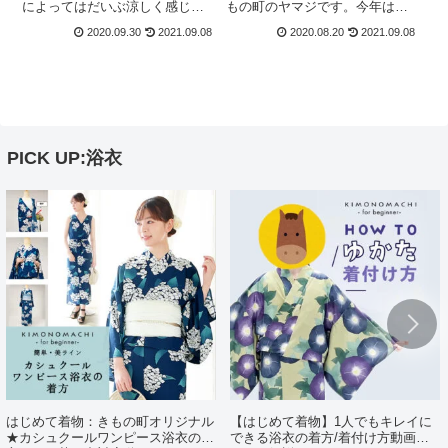
によってはだいぶ涼しく感じる
もの町のヤマジです。今年は梅
ようになりましたね。涼しくな
雨明けが遅く、8月中旬の現在、
2020.09.30
2021.09.08
2020.08.20
2021.09.08
ってくると、今年はどんな袷着
京都の蒸し暑さに耐えつつ商品
物を着ようかな…とお考えにな
アップをしております…この季
る方も多いのでは。きもの町新
節になると、「きもの町のオリ
作のオリジナル着物、販売開始
ジナルきもの福袋ってでます
は10月頃を予...
か？」という嬉...
PICK UP:浴衣
はじめて着物：きもの町オリジナル
【はじめて着物】1人でもキレイに
★カシュクールワンピース浴衣の着
できる浴衣の着方/着付け方動画ポ