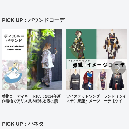
方（日・英・中対応動画あり）
イント解説
PICK UP：バウンドコーデ
着物コーディネート109：2024年新
ツイステッドワンダーランド（ツイ
作着物でアリス風＆眠れる森の美女
ステ）寮服イメージコーデ【ツイス
風コーデ【ディズニーバウンド】
テバウンド】
PICK UP：小ネタ