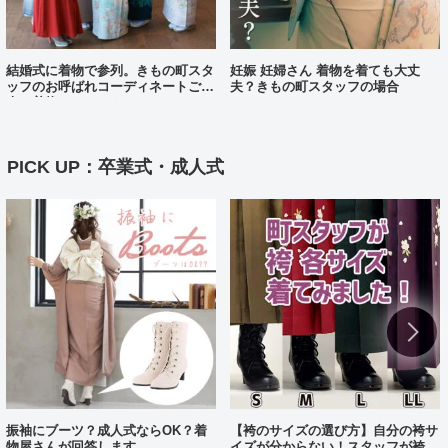
結婚式に着物で参列。きもの町スタ
妊娠 妊婦さん 着物を着ても大丈
ッフのお呼ばれコーディネートご紹
夫？きもの町スタッフの場合
介（着物コーディネート25）
PICK UP：卒業式・成人式
振袖にブーツ？成人式ならOK？着
【袴のサイズの選び方】自分の袴サ
物屋さんが回答します
イズが分からない！スタッフが袴、