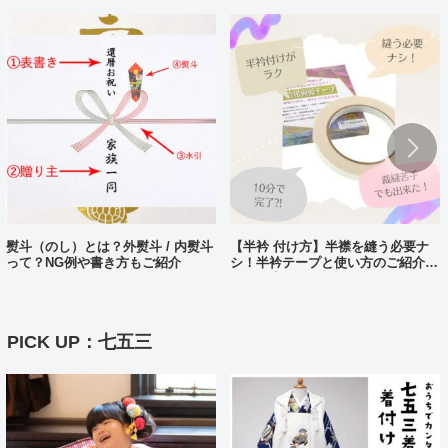
熨斗（のし）とは？外熨斗 / 内熨斗
【半衿 付け方】半襟を縫う必要ナ
って？NG例や書き方もご紹介
シ！半衿テープと使い方のご紹介。
10分で完了?!
PICK UP：七五三