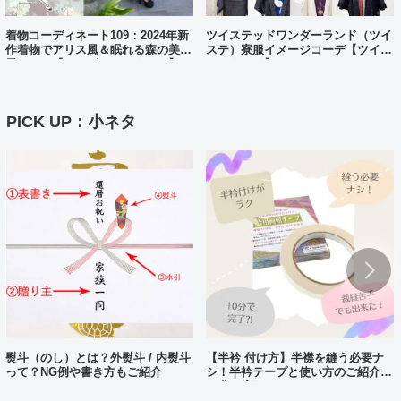
着物コーディネート109：2024年新
ツイステッドワンダーランド（ツイ
作着物でアリス風＆眠れる森の美女
ステ）寮服イメージコーデ【ツイス
風コーデ【ディズニーバウンド】
テバウンド】
PICK UP：小ネタ
熨斗（のし）とは？外熨斗 / 内熨斗
【半衿 付け方】半襟を縫う必要ナ
って？NG例や書き方もご紹介
シ！半衿テープと使い方のご紹介。
10分で完了?!