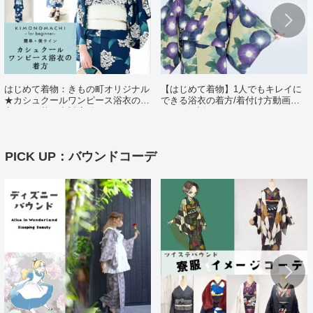
はじめて着物：きもの町オリジナル
【はじめて着物】1人でもキレイに
★カシュクールワンピース浴衣の着
できる浴衣の着方/着付け方動画ポ
方（日・英・中対応動画あり）
イント解説
PICK UP：バウンドコーデ