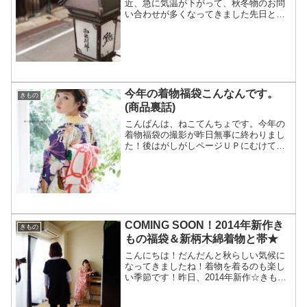
近、急に気温が下がって、秋冬物のお問
い合わせが多くなってきました先日とい
っても、寒くなる少し前にはなります
が…毎年ご好評頂いております、『2017-
2018新作きもの福袋』のロケに行ってき
ましたよ今回も、姉...
今年の着物福袋こんなんです。
きもの
(商品裏話)
こんばんは、ねこてんちょです。今年の
着物福袋の撮影が昨日無事に終わりまし
た！後はがしがしページＵＰにむけて作
業をしていきます。今年も着せ替えでき
ますし、なんと今年からかわいい柄襦袢
（しかもオリジナル。しかも猫柄あり）
までセットに組み込んじゃ...
COMING SOON！2014年新作き
きもの
もの福袋＆新柄木綿着物と帯★
こんにちは！だんだんと秋らしい気候に
なってきましたね！着物を着るのも楽し
い季節です！昨日、2014年新作☆きもの
町オリジナルきもの福袋と、新柄オリジ
ナル木綿着物＆帯のロケを行いました