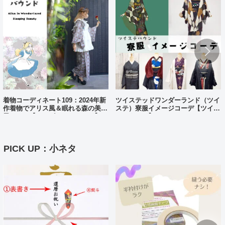
着物コーディネート109：2024年新
ツイステッドワンダーランド（ツイ
作着物でアリス風＆眠れる森の美女
ステ）寮服イメージコーデ【ツイス
風コーデ【ディズニーバウンド】
テバウンド】
PICK UP：小ネタ