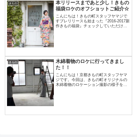
本リリースまであと少し！きもの
きもの
福袋ロケのオフショットご紹介☆
こんにちは！きもの町スタッフヤマジで
すプレリリースも始まった『2016-2017新
作きもの福袋』チェックしていただけま
したでしょうかもっと着物や帯の柄が詳
しく見たい！モデル写真が楽しみ！とい
う方もいらっしゃるのではないでしょう
か現在、本リリ...
木綿着物のロケに行ってきまし
きもの
た！！
こんにちは！京都きもの町スタッフヤマ
ジです。今回は、きもの町オリジナルの
木綿着物のロケーション撮影の様子をお
伝えします前回のブログではご紹介して
いない、上品な大人コーディネートでピ
ース！こちらのモデルさんの髪型はショ
ートカットなのですが、ワ...