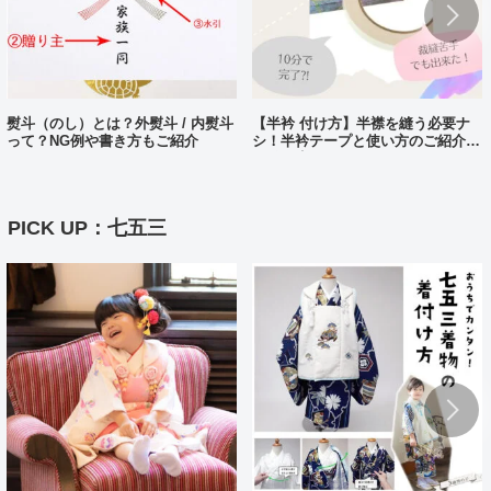
熨斗（のし）とは？外熨斗 / 内熨斗
【半衿 付け方】半襟を縫う必要ナ
って？NG例や書き方もご紹介
シ！半衿テープと使い方のご紹介。
10分で完了?!
PICK UP：七五三