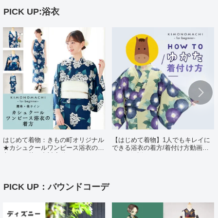
PICK UP:浴衣
はじめて着物：きもの町オリジナル
【はじめて着物】1人でもキレイに
★カシュクールワンピース浴衣の着
できる浴衣の着方/着付け方動画ポ
方（日・英・中対応動画あり）
イント解説
PICK UP：バウンドコーデ