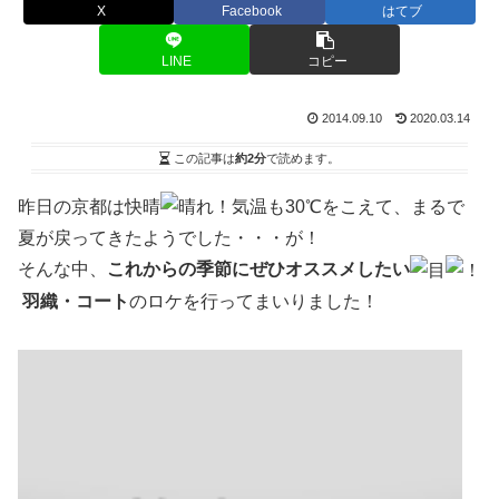
X
Facebook
はてブ
LINE
コピー
2014.09.10
2020.03.14
この記事は
約2分
で読めます。
昨日の京都は快晴
！気温も30℃をこえて、まるで
夏が戻ってきたようでした・・・が！
そんな中、
これからの季節にぜひオススメしたい
羽織・コート
のロケを行ってまいりました！