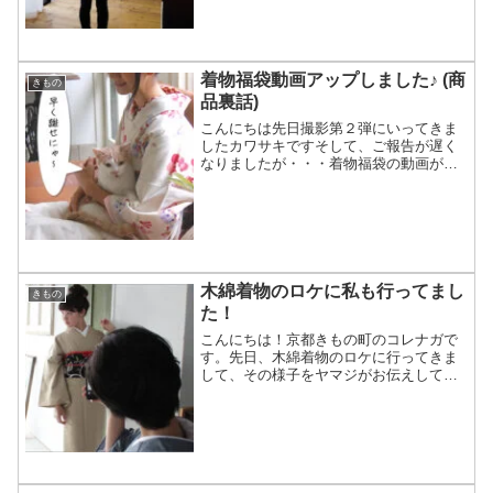
「次のきもの福袋の発売はいつになりま
すか？」というお問い合...
着物福袋動画アップしました♪ (商
きもの
品裏話)
こんにちは先日撮影第２弾にいってきま
したカワサキですそして、ご報告が遅く
なりましたが・・・着物福袋の動画がで
きましたでは、動画の前に、撮影第２弾
のご報告写真から～今回はニューアイテ
ムのソファーが活躍しましたいいソファ
ーは、やっぱり写真映えし...
木綿着物のロケに私も行ってまし
きもの
た！
こんにちは！京都きもの町のコレナガで
す。先日、木綿着物のロケに行ってきま
して、その様子をヤマジがお伝えしてお
りましたが、皆様ご覧いただけましたで
しょうか？ミズタニさんがありさちゃん
の写真を撮ってるのをヤマジが撮ってた
のをカワサキにこっそり撮...