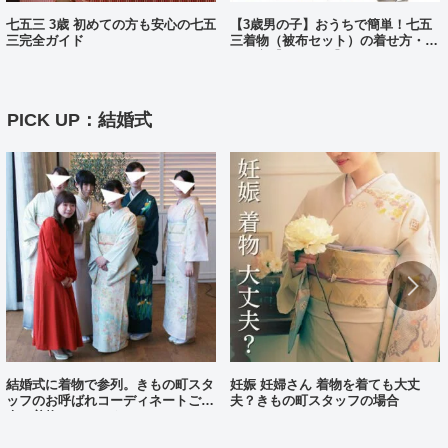
七五三 3歳 初めての方も安心の七五
【3歳男の子】おうちで簡単！七五
三完全ガイド
三着物（被布セット）の着せ方・着
付け方【動画あり】
PICK UP：結婚式
結婚式に着物で参列。きもの町スタ
妊娠 妊婦さん 着物を着ても大丈
ッフのお呼ばれコーディネートご紹
夫？きもの町スタッフの場合
介（着物コーディネート25）