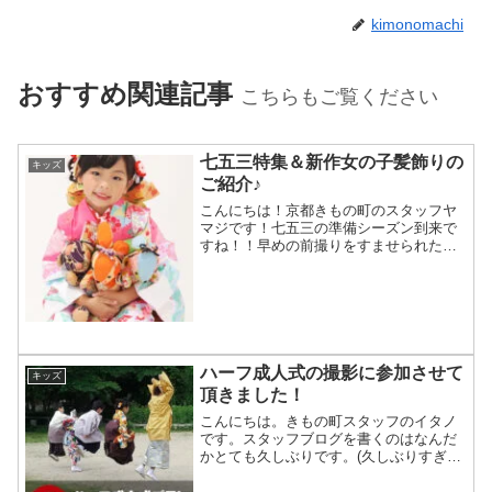
kimonomachi
おすすめ関連記事
こちらもご覧ください
七五三特集＆新作女の子髪飾りの
キッズ
ご紹介♪
こんにちは！京都きもの町のスタッフヤ
マジです！七五三の準備シーズン到来で
すね！！早めの前撮りをすませられた方
もいらっしゃるのではないでしょうか。
七五三のお祝いをしたいけれど「何を用
意したらいいかよく分からない…(´・ω・
`; )」小物をお探...
ハーフ成人式の撮影に参加させて
キッズ
頂きました！
こんにちは。きもの町スタッフのイタノ
です。スタッフブログを書くのはなんだ
かとても久しぶりです。(久しぶりすぎた
あまり、ブログの編集画面の仕様が変わ
りすぎててもう泣いてました)夢館のおで