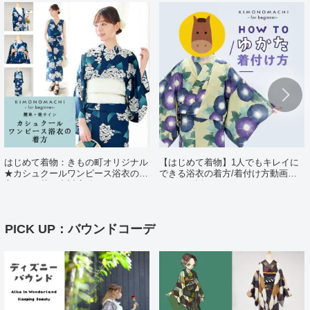
はじめて着物：きもの町オリジナル
【はじめて着物】1人でもキレイに
★カシュクールワンピース浴衣の着
できる浴衣の着方/着付け方動画ポ
方（日・英・中対応動画あり）
イント解説
PICK UP：バウンドコーデ