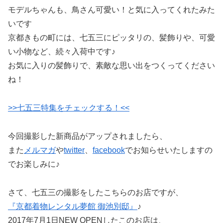
モデルちゃんも、鳥さん可愛い！と気に入ってくれたみた
いです
京都きもの町には、七五三にピッタリの、髪飾りや、可愛
い小物など、続々入荷中です♪
お気に入りの髪飾りで、素敵な思い出をつくってください
ね！
>>七五三特集をチェックする！<<
今回撮影した新商品がアップされましたら、
また
メルマガ
や
twitter
、
facebook
でお知らせいたしますの
でお楽しみに♪
さて、七五三の撮影をしたこちらのお店ですが、
『京都着物レンタル夢館 御池別邸』
♪
2017年7月1日NEW OPENしたこのお店は、