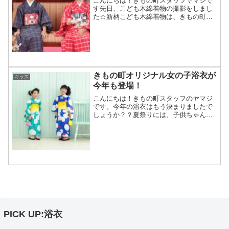
こんにちは！きもの町スタッフヤマジで
す先日、こども木綿着物の撮影をしまし
た☆新柄こども木綿着物は、きもの町オ
リジナル木綿着物とお揃いの柄も登場！
お母さんとのお揃いコーデが楽しめちゃ
いますこちらのモデルちゃん達は、実は
本当の姉妹なんです♪二人...
きもの町オリジナル女の子浴衣が
キッズ
今年も登場！
こんにちは！きもの町スタッフのヤマジ
です。今年の浴衣はもう決まりましたで
しょうか？？夏祭りには、子供ちゃんも
浴衣を着ていきたいですよね♪昨年大好評
頂きました、オリジナルブランド
「KIMONOMACHI」の子供浴衣、今年も
新作が登場しました他...
PICK UP:浴衣