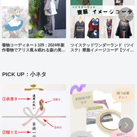
着物コーディネート109：2024年新
ツイステッドワンダーランド（ツイ
作着物でアリス風＆眠れる森の美女
ステ）寮服イメージコーデ【ツイス
風コーデ【ディズニーバウンド】
テバウンド】
PICK UP：小ネタ