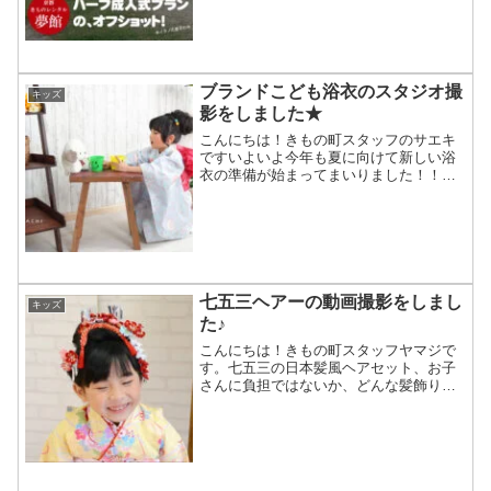
かけロケのお話(ほぼオフショット)今回
は、きもの町の話題...
ブランドこども浴衣のスタジオ撮
キッズ
影をしました★
こんにちは！きもの町スタッフのサエキ
ですいよいよ今年も夏に向けて新しい浴
衣の準備が始まってまいりました！！！
ということで今日は、先日のこども浴衣
スタジオ撮影の様子をお届けします★昨
年もこども浴衣と七五三の髪飾りの撮影
を頑張ってくれたちいさい...
七五三ヘアーの動画撮影をしまし
キッズ
た♪
こんにちは！きもの町スタッフヤマジで
す。七五三の日本髪風ヘアセット、お子
さんに負担ではないか、どんな髪飾りを
付けたらいいのか…分からないことがあ
るのは不安ですよね。先日、七五三の日
本髪風ヘアセットの動画を、姉妹店「夢
館」のスタッフのお力を借...