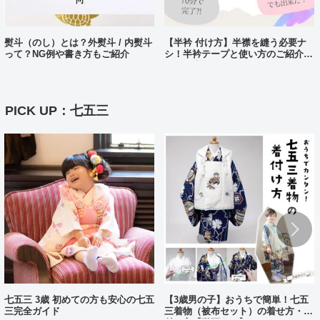
熨斗（のし）とは？外熨斗 / 内熨斗
【半衿 付け方】半襟を縫う必要ナ
って？NG例や書き方もご紹介
シ！半衿テープと使い方のご紹介。
10分で完了?!
PICK UP：七五三
七五三 3歳 初めての方も安心の七五
【3歳男の子】おうちで簡単！七五
三完全ガイド
三着物（被布セット）の着せ方・着