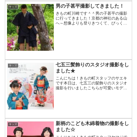
男の子甚平撮影してきました！
キッズ
きもの町川崎です＾＾男の子甚平の撮影
に行ってきました！京都の神社のある山
へ～想像よりも登りきつくて、びっくり
しました＞＜；はじめての撮影でした
が、ノリノリで撮影させてくれました♪甚
平で思う存分走り回ってました＾＾；で
も、撮影本番はちゃんと静...
七五三髪飾りのスタジオ撮影をし
キッズ
ました★
こんにちは！きもの町スタッフのサエキ
です本日は、七五三の髪飾りのスタジオ
撮影を行いましたこちらが可愛いモデル
さんきもの町の姉妹店でレンタル着物を
取り扱う「夢館」のプロの着付け師さん
達があっという間に着物を着付けてゆき
ますちょっぴりお姉さんな...
新柄のこども木綿着物の撮影をし
キッズ
ました☆