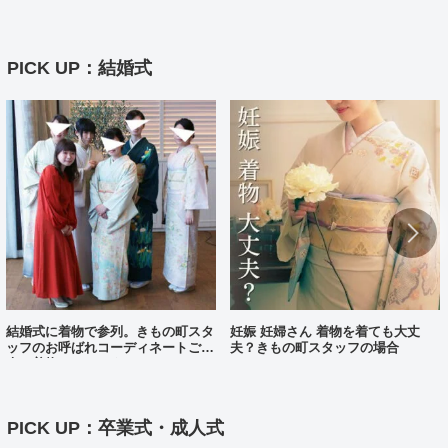
付け方【動画あり】
PICK UP：結婚式
結婚式に着物で参列。きもの町スタ
妊娠 妊婦さん 着物を着ても大丈
ッフのお呼ばれコーディネートご紹
夫？きもの町スタッフの場合
介（着物コーディネート25）
PICK UP：卒業式・成人式