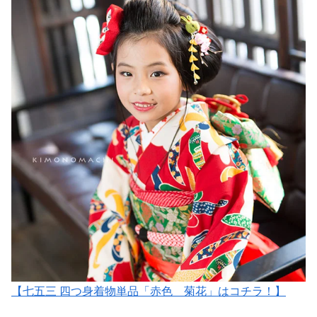
【七五三 四つ身着物単品「赤色 菊花」はコチラ！】