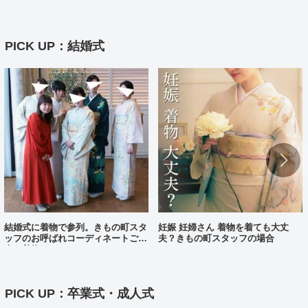
付け方【動画あり】
PICK UP：結婚式
結婚式に着物で参列。きもの町スタ
妊娠 妊婦さん 着物を着ても大丈
ッフのお呼ばれコーディネートご紹
夫？きもの町スタッフの場合
介（着物コーディネート25）
PICK UP：卒業式・成人式