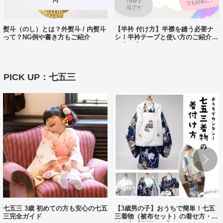
熨斗（のし）とは？外熨斗 / 内熨斗
【半衿 付け方】半襟を縫う必要ナ
って？NG例や書き方もご紹介
シ！半衿テープと使い方のご紹介。
10分で完了?!
PICK UP：七五三
七五三 3歳 初めての方も安心の七五
【3歳男の子】おうちで簡単！七五
三完全ガイド
三着物（被布セット）の着せ方・着