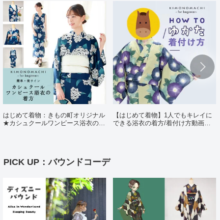
はじめて着物：きもの町オリジナル
【はじめて着物】1人でもキレイに
★カシュクールワンピース浴衣の着
できる浴衣の着方/着付け方動画ポ
方（日・英・中対応動画あり）
イント解説
PICK UP：バウンドコーデ