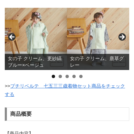
女の子 クリーム、更紗縞
女の子 クリーム、唐草グ
ブルー×ベージュ
レー
>>
プチリベルテ 七五三三歳着物セット商品をチェック
する
商品概要
【商品内容】