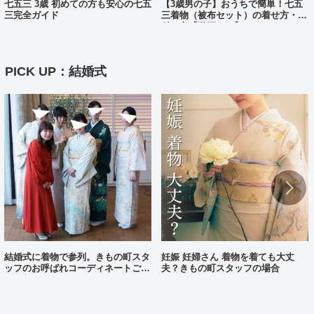
七五三 3歳 初めての方も安心の七五
【3歳男の子】おうちで簡単！七五
三完全ガイド
三着物（被布セット）の着せ方・着
付け方【動画あり】
PICK UP：結婚式
結婚式に着物で参列。きもの町スタ
妊娠 妊婦さん 着物を着ても大丈
ッフのお呼ばれコーディネートご紹
夫？きもの町スタッフの場合
介（着物コーディネート25）