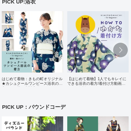
PICK UP:浴衣
はじめて着物：きもの町オリジナル
【はじめて着物】1人でもキレイに
★カシュクールワンピース浴衣の着
できる浴衣の着方/着付け方動画ポ
方（日・英・中対応動画あり）
イント解説
PICK UP：バウンドコーデ