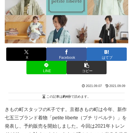
X
Facebook
はてブ
LINE
コピー
2021.09.07
2021.09.09
この記事は
約4分
で読めます。
きもの町スタッフのK子です。京都きもの町は今年、新作
七五三ブランド着物「petite liberte（プチ リベルテ）」を
発表し、予約販売を開始しました。今回は2021年トレン