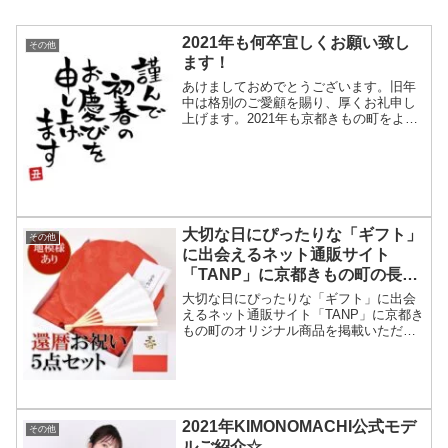
2021年も何卒宜しくお願い致し
その他
ます！
あけましておめでとうございます。旧年
中は格別のご愛顧を賜り、厚くお礼申し
上げます。2021年も京都きもの町をよろ
しくお願いいたします。誠に勝手なが
ら、2020年12月30日(水)～2021年1月3日
(日)は休業日のため、ご注文・お問い合わ
せ...
大切な日にぴったりな「ギフト」
その他
に出会えるネット通販サイト
「TANP」に京都きもの町の長寿
祝いセットを掲載いただきまし
大切な日にぴったりな「ギフト」に出会
た。
えるネット通販サイト「TANP」に京都き
もの町のオリジナル商品を掲載いただき
ました。
2021年KIMONOMACHI公式モデ
その他
ルご紹介☆