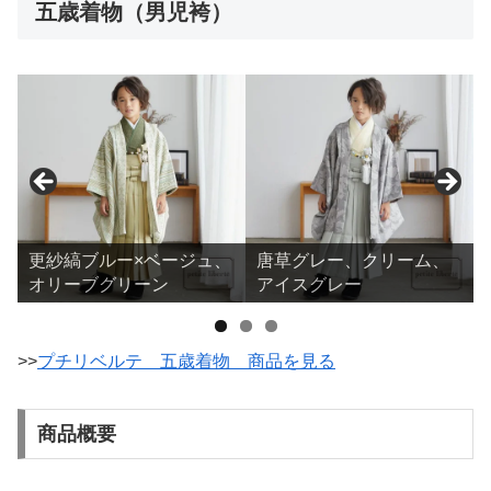
五歳着物（男児袴）
更紗縞ブルー×ベージュ、
唐草グレー、クリーム、
オリーブグリーン
アイスグレー
>>
プチリベルテ 五歳着物 商品を見る
商品概要