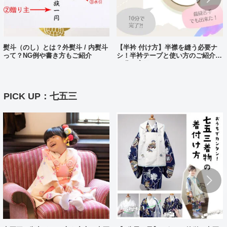
熨斗（のし）とは？外熨斗 / 内熨斗
【半衿 付け方】半襟を縫う必要ナ
って？NG例や書き方もご紹介
シ！半衿テープと使い方のご紹介。
10分で完了?!
PICK UP：七五三