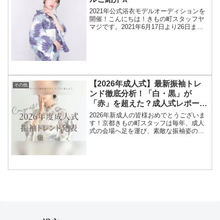
2021年公式浴衣モデルオーディションを
開催！こんにちは！きもの町スタッフヤ
マジです。2021年6月17日より26日ま
で、ライブ配信サービス
「SHOWROOM」にて京都きもの町公式
浴衣モデルオーディションを開催致しま
した！ランキング1位を獲...
【2026年成人式】最新振袖トレ
その他
ンド徹底分析！「白・黒」が
「赤」を超えた？成人式レポート
【動画あり】
2026年新成人の皆様おめでとうございま
す！京都きもの町スタッフは毎年、成人
式の会場へ足を運び、素敵な振袖姿の皆
様へ御声掛けさせていただいておりま
す。本年も、京都・滋賀にて、2026年に
ご成人を迎えられた、素敵な振袖姿・袴
姿の皆様へ当店スタ...