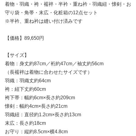
着物・羽織・袴・襦袢・半衿・重ね衿・羽織紐・懐剣・お
守り袋・角帯・末広・化粧箱の12点セット
※半衿、重ね衿は縫い付け済みです
【価格】89,650円
【サイズ】
着物：身丈約87cm／裄約47cm／袖丈約56cm
（長襦袢は着物に合わせたサイズです）
羽織：羽織丈約64cm
袴：紐下丈約60cm
袴下帯：幅約6cm×長さ約209cm
懐剣：幅約4cm×長さ約21cm
羽織紐：直径約1.2cm×長さ約13cm
末広：長さ約18cm
お守り：縦約8.5cm×横4.8cm