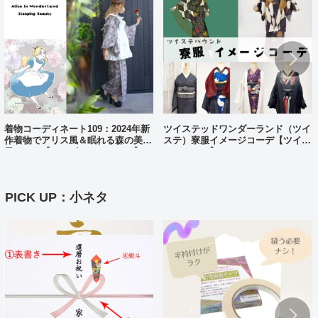
着物コーディネート109：2024年新
ツイステッドワンダーランド（ツイ
作着物でアリス風＆眠れる森の美女
ステ）寮服イメージコーデ【ツイス
風コーデ【ディズニーバウンド】
テバウンド】
PICK UP：小ネタ