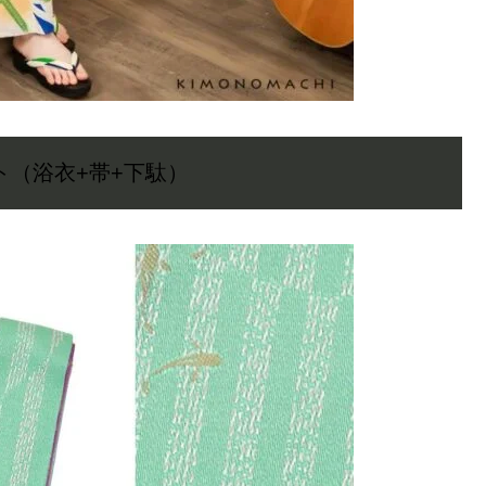
ト（浴衣+帯+下駄）