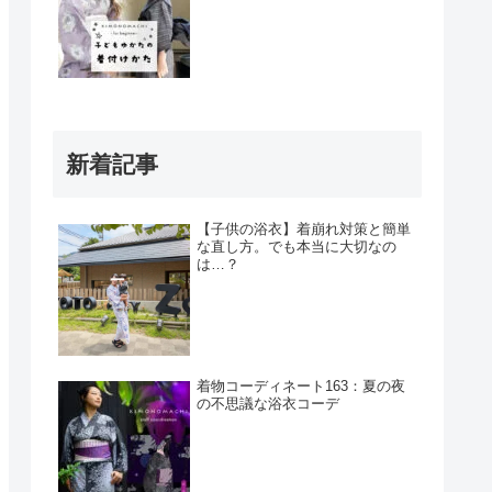
新着記事
【子供の浴衣】着崩れ対策と簡単
な直し方。でも本当に大切なの
は…？
着物コーディネート163：夏の夜
の不思議な浴衣コーデ