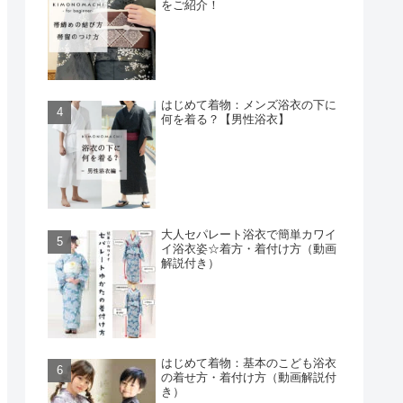
をご紹介！
はじめて着物：メンズ浴衣の下に
何を着る？【男性浴衣】
大人セパレート浴衣で簡単カワイ
イ浴衣姿☆着方・着付け方（動画
解説付き）
はじめて着物：基本のこども浴衣
の着せ方・着付け方（動画解説付
き）