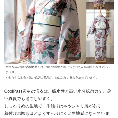
やや灰みの淡い赤紫色系の地。濃い青緑色の線で描かれた花鳥画風のダリアにハ
チドリ。
やわらかな地色と浅い色調の花鳥が、他にはない魅力を放っています。
CoolPass素材の浴衣は、吸水性と高い水分拡散力で、暑
い真夏でも過ごしやすく。
しっかりめの生地で、手触りはややシャリ感があり、
着付けの際もほどよくすべりにくい生地感になっていま