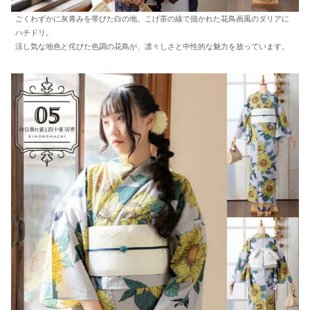
ごくわずかに灰青みを帯びた白の地。こげ茶の線で描かれた花鳥画風のダリアに
ハチドリ。
涼し気な地色と侘びた色調の花鳥が、凛々しさと中性的な魅力を放っています。