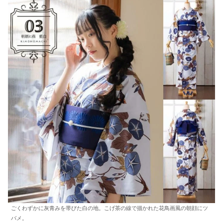
ごくわずかに灰青みを帯びた白の地。こげ茶の線で描かれた花鳥画風の朝顔にツ
バメ。