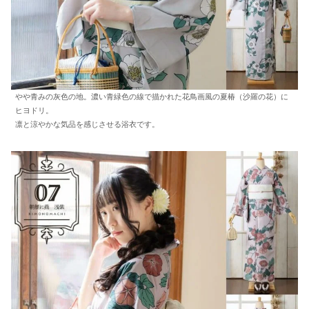
やや青みの灰色の地。濃い青緑色の線で描かれた花鳥画風の夏椿（沙羅の花）に
ヒヨドリ。
凛と涼やかな気品を感じさせる浴衣です。