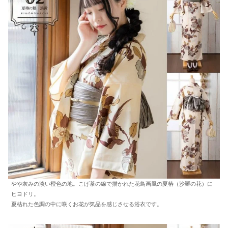
やや灰みの淡い橙色の地。こげ茶の線で描かれた花鳥画風の夏椿（沙羅の花）に
ヒヨドリ。
夏枯れた色調の中に咲くお花が気品を感じさせる浴衣です。