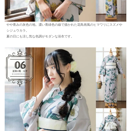
やや青みの灰色の地。濃い青緑色の線で描かれた花鳥画風のヒマワリにスズメや
シジュウカラ。
夏の日にも涼し気な色調がモダンな浴衣です。