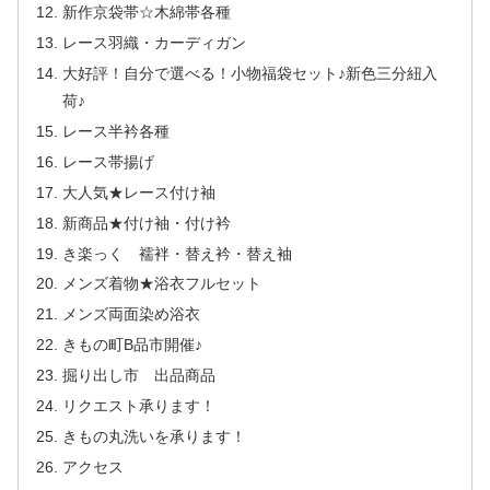
新作京袋帯☆木綿帯各種
レース羽織・カーディガン
大好評！自分で選べる！小物福袋セット♪新色三分紐入
荷♪
レース半衿各種
レース帯揚げ
大人気★レース付け袖
新商品★付け袖・付け衿
き楽っく 襦袢・替え衿・替え袖
メンズ着物★浴衣フルセット
メンズ両面染め浴衣
きもの町B品市開催♪
掘り出し市 出品商品
リクエスト承ります！
きもの丸洗いを承ります！
アクセス