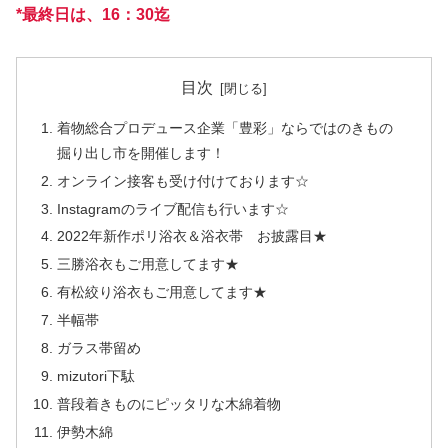
*最終日は、16：30迄
目次
着物総合プロデュース企業「豊彩」ならではのきもの
掘り出し市を開催します！
オンライン接客も受け付けております☆
Instagramのライブ配信も行います☆
2022年新作ポリ浴衣＆浴衣帯 お披露目★
三勝浴衣もご用意してます★
有松絞り浴衣もご用意してます★
半幅帯
ガラス帯留め
mizutori下駄
普段着きものにピッタリな木綿着物
伊勢木綿