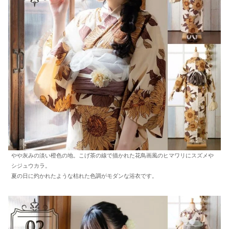
やや灰みの淡い橙色の地。こげ茶の線で描かれた花鳥画風のヒマワリにスズメや
シジュウカラ。
夏の日に灼かれたような枯れた色調がモダンな浴衣です。