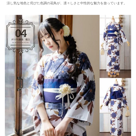
涼し気な地色と侘びた色調の花鳥が、凛々しさと中性的な魅力を放っています。