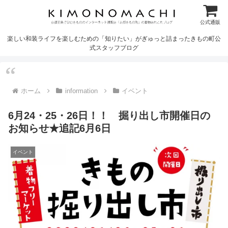
公式通販
楽しい和装ライフを楽しむための「知りたい」がぎゅっと詰まったきもの町公
式スタッフブログ
ホーム
information
イベント
6月24・25・26日！！ 掘り出し市開催日の
お知らせ★追記6月6日
イベント