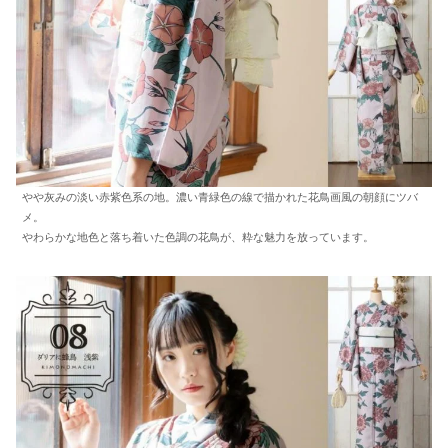
やや灰みの淡い赤紫色系の地。濃い青緑色の線で描かれた花鳥画風の朝顔にツバ
メ。
やわらかな地色と落ち着いた色調の花鳥が、粋な魅力を放っています。