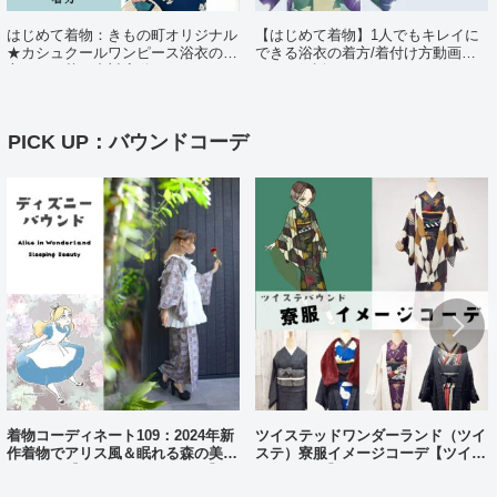
はじめて着物：きもの町オリジナル
【はじめて着物】1人でもキレイに
★カシュクールワンピース浴衣の着
できる浴衣の着方/着付け方動画ポ
方（日・英・中対応動画あり）
イント解説
PICK UP：バウンドコーデ
着物コーディネート109：2024年新
ツイステッドワンダーランド（ツイ
作着物でアリス風＆眠れる森の美女
ステ）寮服イメージコーデ【ツイス
風コーデ【ディズニーバウンド】
テバウンド】