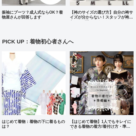
振袖にブーツ？成人式ならOK？着
【袴のサイズの選び方】自分の袴サ
物屋さんが回答します
イズが分からない！スタッフが袴、
各サイズ着てみました！
PICK UP：着物初心者さんへ
はじめて着物：着物の下に着るもの
【はじめて着物】1人でもキレイに
は？
できる着物の着方/着付け方・準備
編