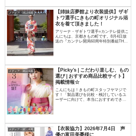
ベ...
【姉妹店夢館より衣装提供】ザギ
メディア・雑誌掲載
トワ選手にきもの町オリジナル浴
衣を着て頂きました！
アリーナ・ザギトワ選手=カンテレ提供こ
んにちは、京都きもの町です。8月4日放
送の『カンテレ開局60周年特別番組THE
ICE☆ブラマヨのフィギュアオールスタ
ー夏祭り』にて、あの！！フィギュアス
ケートのアリーナ・ザギトワ選手が、き
もの町オリジ...
【Picky’s | こだわり楽しむ、もの
メディア・雑誌掲載
選び | おすすめ商品比較サイト】
掲載情報☆
こんにちは！きもの町スタッフヤマジで
す！「製品選びを比較・検討しているユ
ーザーに向けて、本当におすすめできる
アイテムを厳選し、よりよい生活を提案
するWebメディア『 Picky's 』にて、 き
もの町の商品をご紹介頂きました！大人
かわいい◎...
【衣装協力】2026年7月4日 声
メディア・雑誌掲載
優の富田美憂様に