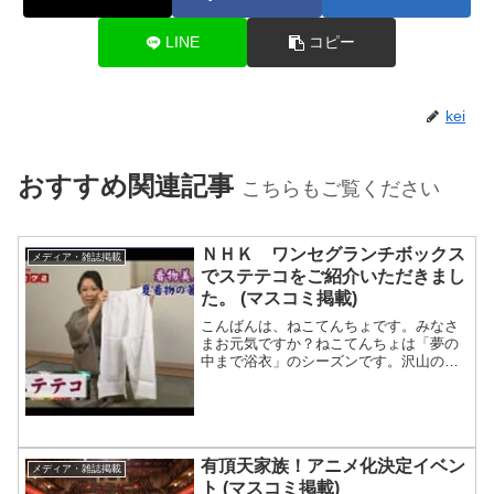
LINE
コピー
kei
おすすめ関連記事
こちらもご覧ください
ＮＨＫ ワンセグランチボックス
メディア・雑誌掲載
でステテコをご紹介いただきまし
た。 (マスコミ掲載)
こんばんは、ねこてんちょです。みなさ
まお元気ですか？ねこてんちょは「夢の
中まで浴衣」のシーズンです。沢山の方
にご来店いただき本当に感謝！<(_ _)>早
くお手元に届けることが出来るように頑
張っておりますのでどうぞよろしくお願
いいたします。先...
有頂天家族！アニメ化決定イベン
メディア・雑誌掲載
ト (マスコミ掲載)