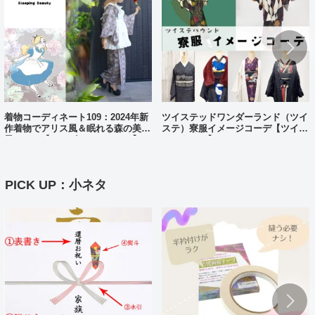
着物コーディネート109：2024年新
ツイステッドワンダーランド（ツイ
作着物でアリス風＆眠れる森の美女
ステ）寮服イメージコーデ【ツイス
風コーデ【ディズニーバウンド】
テバウンド】
PICK UP：小ネタ