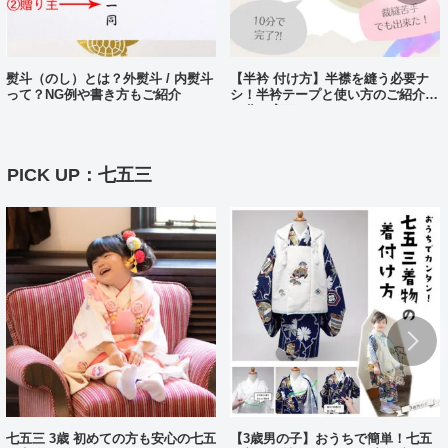
熨斗（のし）とは？外熨斗 / 内熨斗
【半衿 付け方】半襟を縫う必要ナ
って？NG例や書き方もご紹介
シ！半衿テープと使い方のご紹介。
10分で完了?!
PICK UP：七五三
七五三 3歳 初めての方も安心の七五
【3歳男の子】おうちで簡単！七五