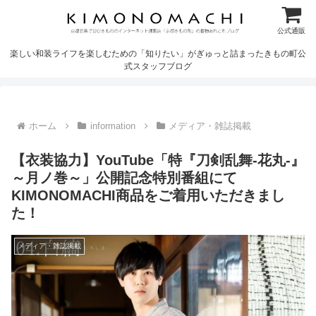
公式通販
楽しい和装ライフを楽しむための「知りたい」がぎゅっと詰まったきもの町公
式スタッフブログ
ホーム
information
メディア・雑誌掲載
【衣装協力】YouTube「特『刀剣乱舞-花丸-』
～月ノ巻～」公開記念特別番組にて
KIMONOMACHI商品をご着用いただきまし
た！
メディア・雑誌掲載