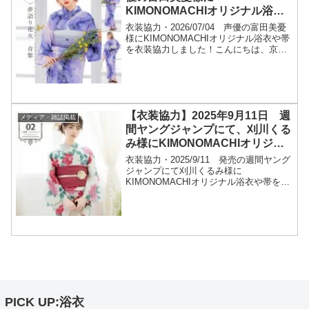
KIMONOMACHIオリジナル浴衣
や帯を衣装協力しました！
衣装協力・2026/07/04 声優の富田美憂
様にKIMONOMACHIオリジナル浴衣や帯
を衣装協力しました！こんにちは、京都
きもの町のkeiです。2026年7月4日声優の
富田美憂様ご出演のオーバーラップ文庫
オールスター大集結SP2026 ...
【衣装協力】2025年9月11日 週
メディア・雑誌掲載
間ヤングジャンプにて、刈川くる
み様にKIMONOMACHIオリジナ
ル浴衣や帯をご着用いただきまし
衣装協力・2025/9/11 発売の週間ヤング
た！
ジャンプにて刈川くるみ様に
KIMONOMACHIオリジナル浴衣や帯をご
着用いただきました！こんにちは、京都
きもの町のkeiです。2025年9月11日 週
間ヤングジャンプにて、刈川くるみ様に
KIM...
PICK UP:浴衣