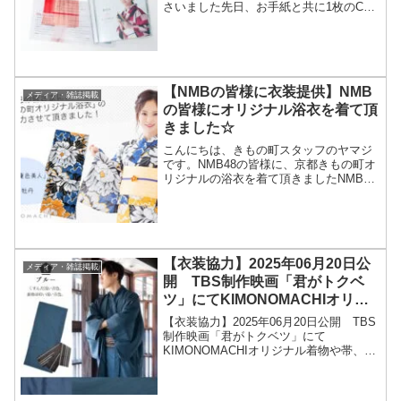
さいました先日、お手紙と共に1枚のCD
がきもの町に届きまして...開けてみる
と、なんと！クロマチックハーモニカ奏
者として世界的にご活躍されている南 里
沙様のCDジャ...
【NMBの皆様に衣装提供】NMB
メディア・雑誌掲載
の皆様にオリジナル浴衣を着て頂
きました☆
こんにちは、きもの町スタッフのヤマジ
です。NMB48の皆様に、京都きもの町オ
リジナルの浴衣を着て頂きましたNMBの
メンバーがtwitterなどでもアップして下
さっていたので、気になっていた方もい
らっしゃるのでは…？京都きもの町公式
アカウント...
【衣装協力】2025年06月20日公
メディア・雑誌掲載
開 TBS制作映画「君がトクベ
ツ」にてKIMONOMACHIオリジ
ナル着物や帯、袴セットをご着用
【衣装協力】2025年06月20日公開 TBS
いただきました！
制作映画「君がトクベツ」にて
KIMONOMACHIオリジナル着物や帯、袴
セットをご着用いただきました！こんに
ちは、京都きもの町のkeiです。2025年06
月20日公開 TBS制作映画「君がトク