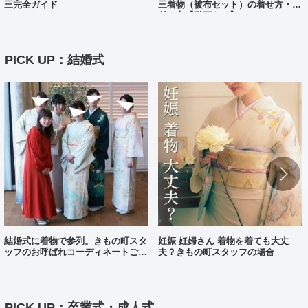
三完全ガイド
三着物（被布セット）の着せ方・着
付け方【動画あり】
PICK UP：結婚式
結婚式に着物で参列。きもの町スタ
妊娠 妊婦さん 着物を着ても大丈
ッフのお呼ばれコーディネートご紹
夫？きもの町スタッフの場合
介（着物コーディネート25）
PICK UP：卒業式・成人式