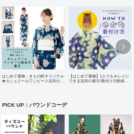
はじめて着物：きもの町オリジナル
【はじめて着物】1人でもキレイに
★カシュクールワンピース浴衣の着
できる浴衣の着方/着付け方動画ポ
方（日・英・中対応動画あり）
イント解説
PICK UP：バウンドコーデ