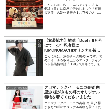
こんにちは、ねこてんちょです。去る
6/16（日）に南座で行われました「有頂
天家族」の制作発表会！ご存知の方も多
いと思いますが、京都を舞台にした人気
の漫画「有頂天家族」のアニメ化が決定
しその制作発表会が四条の南座で行われ
たわけですが、そこで声...
【衣装協力】雑誌「Duet」9月号
メディア・雑誌掲載
にて 少年忍者様に
KIMONOMACHIオリジナル甚平
をご着用いただきました！
こんにちは、京都きもの町のkeiです。旬
のアイドルを取り上げるエンターテイメ
ント芸能情報誌「Duet」9月号にて、京都
きもの町オリジナル甚平を少年忍者様に
ご着用頂きました★掲載雑誌は、コチラ
です。とても素敵にご着用いただきまし
た！ご着用いた...
クロマチックハーモニカ奏者 南
メディア・雑誌掲載
里沙 様がきもの町のオリジナル
着物を着てくださいました
クロマチックハーモニカ奏者 南 里沙 様
がきもの町のオリジナル着物を着てくだ