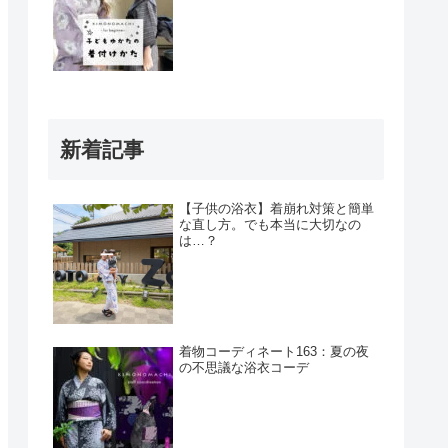
新着記事
【子供の浴衣】着崩れ対策と簡単
な直し方。でも本当に大切なの
は…？
着物コーディネート163：夏の夜
の不思議な浴衣コーデ