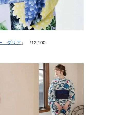
ー ダリア
」 \12,100-