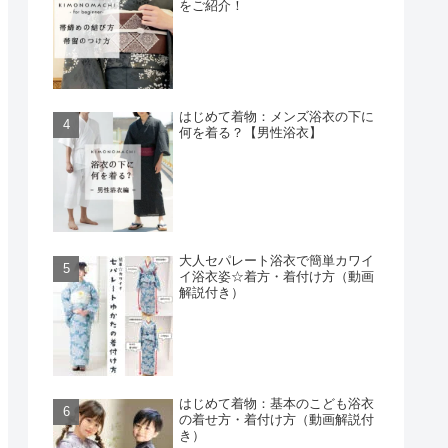
をご紹介！
はじめて着物：メンズ浴衣の下に
何を着る？【男性浴衣】
大人セパレート浴衣で簡単カワイ
イ浴衣姿☆着方・着付け方（動画
解説付き）
はじめて着物：基本のこども浴衣
の着せ方・着付け方（動画解説付
き）