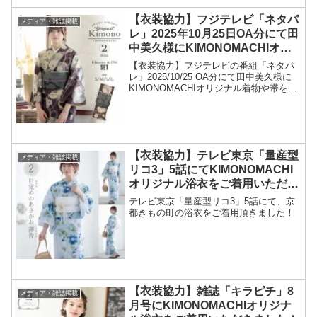
【衣装協力】フジテレビ「ネタパ
メディア・雑誌掲載
レ」2025年10月25日OA分にて田
中美久様にKIMONOMACHIオリ
ジナル着物や帯をご着用いただき
【衣装協力】フジテレビの番組「ネタパ
ました！
レ」2025/10/25 OA分にて田中美久様に
KIMONOMACHIオリジナル着物や帯をご
着用いただきました！こんにちは、京都
きもの町のkeiです。フジテレビの番組
「ネタパレ」2025年10月25日OA...
【衣装協力】テレビ東京「量産型
メディア・雑誌掲載
リコ3」5話にてKIMONOMACHI
オリジナル浴衣をご着用いただき
ました！
テレビ東京「量産型リコ3」5話にて、京
都きもの町の浴衣をご着用頂きました！
【衣装協力】雑誌「キラピチ」8
メディア・雑誌掲載
月号にKIMONOMACHIオリジナ