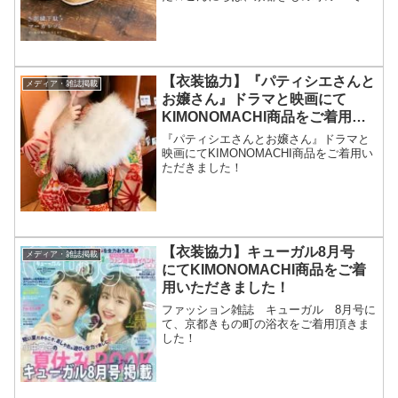
す。ファッション雑誌 bis 2025年夏号
にて、京都きもの町の商品を浴衣特集で
ご着用頂きました🤩掲載雑誌は、コチラ
です...
【衣装協力】『パティシエさんと
メディア・雑誌掲載
お嬢さん』ドラマと映画にて
KIMONOMACHI商品をご着用い
ただきました！
『パティシエさんとお嬢さん』ドラマと
映画にてKIMONOMACHI商品をご着用い
ただきました！
【衣装協力】キューガル8月号
メディア・雑誌掲載
にてKIMONOMACHI商品をご着
用いただきました！
ファッション雑誌 キューガル 8月号に
て、京都きもの町の浴衣をご着用頂きま
した！