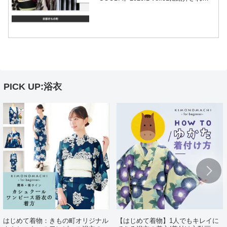
した！ 木梨憲武さんが表紙の印象的な51
号。 当店が紹介されたのは、ギフトのレ
ディース関連商品紹介ページです。
『GOODA...
PICK UP:浴衣
はじめて着物：きもの町オリジナル
【はじめて着物】1人でもキレイに