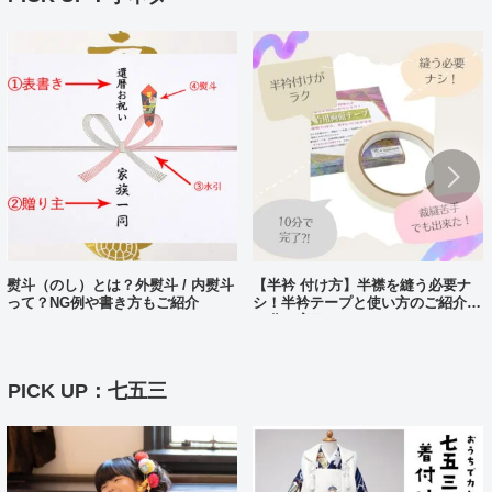
熨斗（のし）とは？外熨斗 / 内熨斗
【半衿 付け方】半襟を縫う必要ナ
って？NG例や書き方もご紹介
シ！半衿テープと使い方のご紹介。
10分で完了?!
PICK UP：七五三