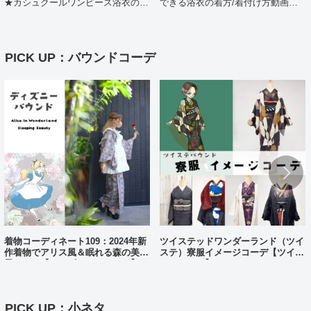
★カシュクールワンピース浴衣の着
できる浴衣の着方/着付け方動画ポ
方（日・英・中対応動画あり）
イント解説
PICK UP：バウンドコーデ
着物コーディネート109：2024年新
ツイステッドワンダーランド（ツイ
作着物でアリス風＆眠れる森の美女
ステ）寮服イメージコーデ【ツイス
風コーデ【ディズニーバウンド】
テバウンド】
PICK UP：小ネタ