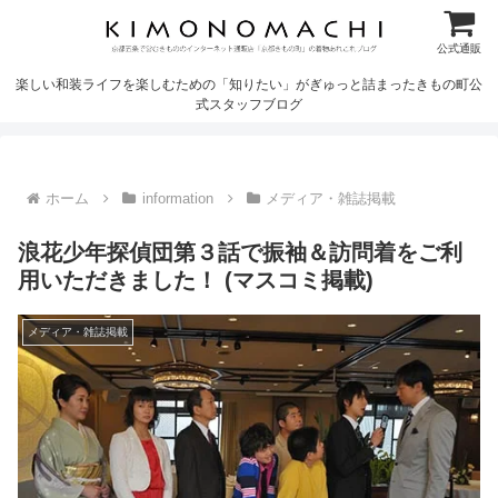
公式通販
楽しい和装ライフを楽しむための「知りたい」がぎゅっと詰まったきもの町公
式スタッフブログ
ホーム
information
メディア・雑誌掲載
浪花少年探偵団第３話で振袖＆訪問着をご利
用いただきました！ (マスコミ掲載)
メディア・雑誌掲載