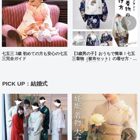
七五三 3歳 初めての方も安心の七五
【3歳男の子】おうちで簡単！七五
三完全ガイド
三着物（被布セット）の着せ方・着
付け方【動画あり】
PICK UP：結婚式