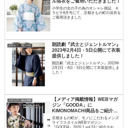
ル浴衣をご着用いただきました！
小学生の女の子の為のオシャレ雑誌 キ
ラピチ8月号にて、京都きもの町の浴衣を
ご着用頂きました
朗読劇『武士とジェントルマン』
メディア・雑誌掲載
2023年2月4日・5日公開にて衣装
提供しました！
朗読劇『武士とジェントルマン』2023年
2月2日・4日・5日公開にて衣装提供しま
した！
【メディア掲載情報】WEBマガ
メディア・雑誌掲載
ジン「GOODA」に
KIMONOMACHI商品をご紹介い
ただきました！
京都きもの町が、モノにこだわるメンズ
ライフスタイルWEBマガジン
『GOODA』2020.1 vol.51に紹介されま