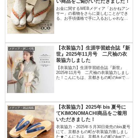
い商品をご紹介いただきました！
お金に関するWEBメディア「おかねアン
サー」の着物をさらに楽しむことができ
る、お手頃価格で手に入るおしゃれな女
性用足袋特集にてKIMONOMACHI取り扱
い商品をご紹介いただきました！ぜひ、
ご覧くださいませ☆ご紹介いただいたの
は、コチラの商...
【衣装協力】生涯学習総合誌『新
メディア・雑誌掲載
世』2025年11月号 二尺袖の衣
装協力しました
【衣装協力】生涯学習総合誌『新世』
2025年11月号 二尺袖の衣装協力しまし
た！こんにちは、京都きもの町のkeiで
す。生涯学習総合誌『新世』・日本の生
活に根付く色と文様にて利休鼠（りきゅ
うねずみ）の二尺袖を参考資料として掲
載いただきました。...
【衣装協力】2025年 bis 夏号に
メディア・雑誌掲載
てKIMONOMACHI商品をご着用
いただきました！
衣装協力・2025年５月30日発売のbis夏号
にて、京都きもの町が衣装協力致しまし
た★こんにちは、京都きもの町のkeiで