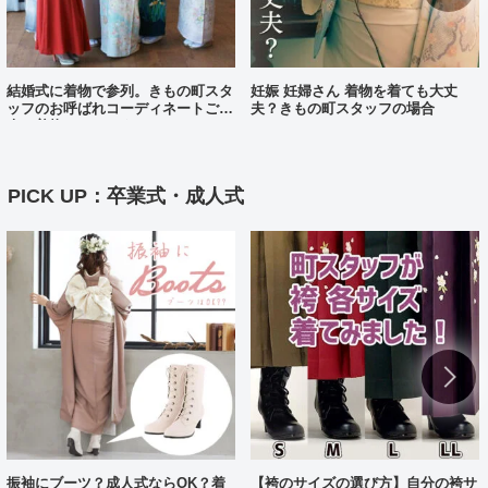
結婚式に着物で参列。きもの町スタ
妊娠 妊婦さん 着物を着ても大丈
ッフのお呼ばれコーディネートご紹
夫？きもの町スタッフの場合
介（着物コーディネート25）
PICK UP：卒業式・成人式
振袖にブーツ？成人式ならOK？着
【袴のサイズの選び方】自分の袴サ