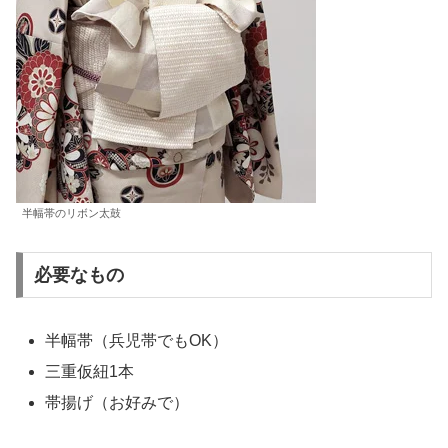
半幅帯のリボン太鼓
必要なもの
半幅帯（兵児帯でもOK）
三重仮紐1本
帯揚げ（お好みで）