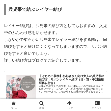
兵児帯で結ぶレイヤー結び
レイヤー結びは、兵児帯の結び方としてもおすすめ。兵児
帯のふんわり感を活かせます。
しなやかで柔らかい兵児帯でレイヤー結びをする際は、固
結びをすると解けにくくなってしまいますので、リボン結
びをすると良いでしょう。
詳しい結び方はブログでご紹介しています。
【はじめて着物】初心者さん向け大人の兵児帯の
結び方：リボンレイヤー結び（日・英・中対応動
画解説付き）
近年人気の大人の兵児帯。軽く柔らかいので初心者さんに
も扱いやすく、ふんわりとした表情のある帯結びになりま
す。その一方で、しっかりとした締め方や子どもっぽくな
い結び方が分からないというお悩みも聞かれます。今回は
簡単・かわいい・大人らしい兵児帯の結び方「リボンレイ
ヤー結び」をご紹介します。
2022.07.14
blog.kimonomachi.co.jp
ホーム
検索
トップ
サイドバー