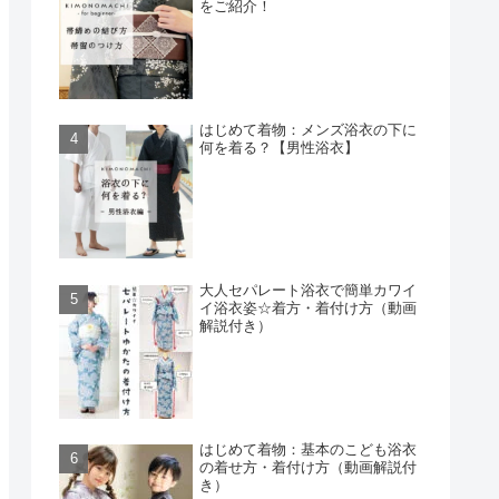
をご紹介！
はじめて着物：メンズ浴衣の下に
何を着る？【男性浴衣】
大人セパレート浴衣で簡単カワイ
イ浴衣姿☆着方・着付け方（動画
解説付き）
はじめて着物：基本のこども浴衣
の着せ方・着付け方（動画解説付
き）