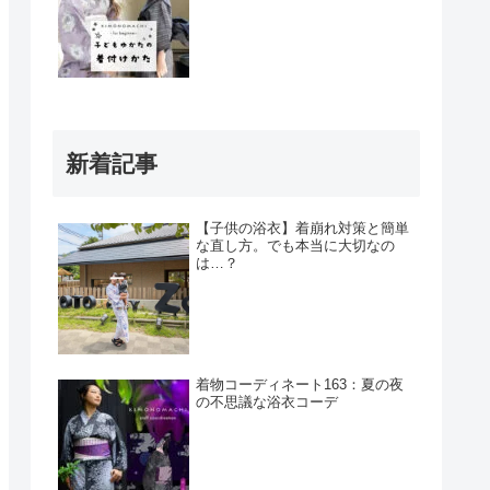
新着記事
【子供の浴衣】着崩れ対策と簡単
な直し方。でも本当に大切なの
は…？
着物コーディネート163：夏の夜
の不思議な浴衣コーデ