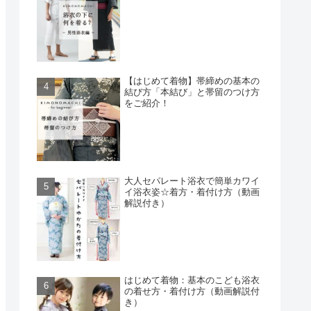
【はじめて着物】帯締めの基本の
結び方「本結び」と帯留のつけ方
をご紹介！
大人セパレート浴衣で簡単カワイ
イ浴衣姿☆着方・着付け方（動画
解説付き）
はじめて着物：基本のこども浴衣
の着せ方・着付け方（動画解説付
き）