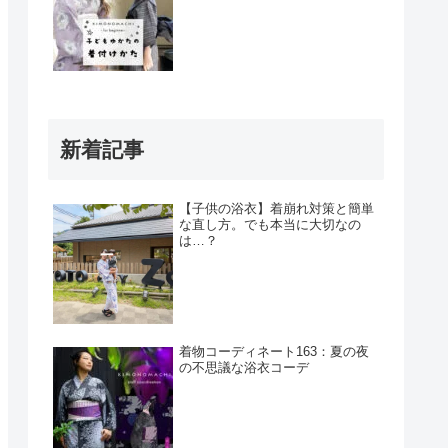
新着記事
【子供の浴衣】着崩れ対策と簡単
な直し方。でも本当に大切なの
は…？
着物コーディネート163：夏の夜
の不思議な浴衣コーデ