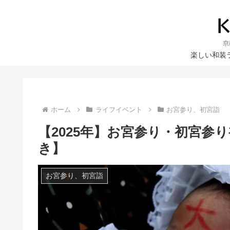
楽しい和装
ホーム
ライフイベント
お宮参り、初宮詣
【2025年】お宮参り・初宮参
き】
お宮参り、初宮詣