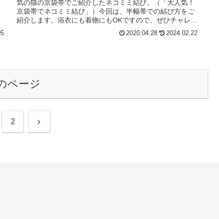
気の猫の京袋帯でご紹介したネコミミ結び。（「大人気！
京袋帯でネコミミ結び」）今回は、半幅帯での結び方をご
紹介します。浴衣にも着物にもOKですので、ぜひチャレン
ジしていただければと思います！...
05
2020.04.28
2024.02.22
のページ
次
2
へ