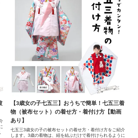
被
【3歳女の子七五三】おうちで簡単！七五三着
物（被布セット）の着せ方・着付け方【動画
あり】
介
に
七五三3歳女の子の被布セットの着せ方・着付け方をご紹介
祝
します。3歳の着物は、紐を結ぶだけで着付けられるように
し