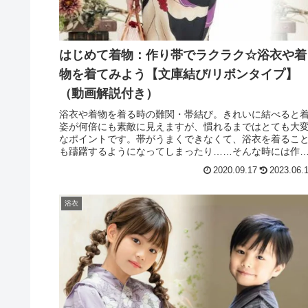
はじめて着物：作り帯でラクラク☆浴衣や着
物を着てみよう【文庫結び/リボンタイプ】
（動画解説付き）
浴衣や着物を着る時の難関・帯結び。きれいに結べると
姿が何倍にも素敵に見えますが、慣れるまではとても大
なポイントです。帯がうまくできなくて、浴衣を着るこ
も躊躇するようになってしまったり……そんな時には作
帯を使ってみてはいかがでしょう？...
2020.09.17
2023.06.
浴衣