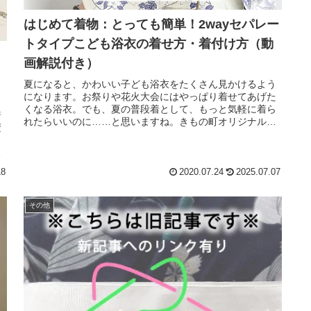
はじめて着物：とっても簡単！2wayセパレー
トタイプこども浴衣の着せ方・着付け方（動
画解説付き）
夏になると、かわいい子ども浴衣をたくさん見かけるよう
になります。お祭りや花火大会にはやっぱり着せてあげた
くなる浴衣。でも、夏の普段着として、もっと気軽に着ら
着
れたらいいのに……と思いますね。きもの町オリジナルの
変
セパレートタイプの子ども浴衣は、...
と
り
18
2020.07.24
2025.07.07
その他