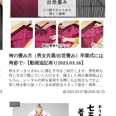
袴の畳み方（男女共通/出世畳み）卒業式には
袴姿で♪【動画追記有り2023.03.16】
帯
袴をすっきりきれいに畳む方法をご紹介します。男性袴も
締
同じ方法で畳んでいただけます。購入した袴の着用後はも
く
ちろん、レンタルの袴を返却する際にもお役立ちですよ。
常に袴を取り扱っている出荷担当スタッフ直伝！簡単、き
れい、スピーディーに袴を畳んでくださいね。
19
2023.03.07
2026.02.23
七五三