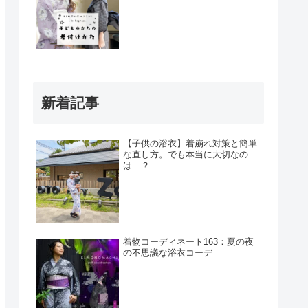
新着記事
【子供の浴衣】着崩れ対策と簡単
な直し方。でも本当に大切なの
は…？
着物コーディネート163：夏の夜
の不思議な浴衣コーデ