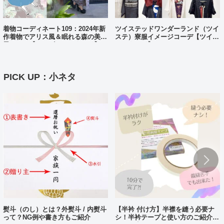
着物コーディネート109：2024年新
ツイステッドワンダーランド（ツイ
作着物でアリス風＆眠れる森の美女
ステ）寮服イメージコーデ【ツイス
風コーデ【ディズニーバウンド】
テバウンド】
PICK UP：小ネタ
熨斗（のし）とは？外熨斗 / 内熨斗
【半衿 付け方】半襟を縫う必要ナ
って？NG例や書き方もご紹介
シ！半衿テープと使い方のご紹介。