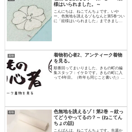
様はいられました。～
こんにちは、ねこてんちょです。いや
ー、色無地を誂えるゾもなんと第5巻つい
に「紋様はいられました」まできまし
た。今回は、染め上げられた生地に置い
てあった「糊」をおとしてその空白の部
分に「紋」をいれた状態をみていただこ
うと思います。じゃん。もい...
着物初心者2、アンティーク着物
着物
を見る。
順番回ってまいりました、きもの町の編
集スタッフ：イケＤです。きもの町に入
って4年目。（昨年も同じこと書いた）着
物ライフは年始の正月のみ...と、あまり
改善されておりませんが、相変わらず着
物ゴトで本を読んだり調べ物をしたりす
るのが好きです。そ...
色無地を誂えるゾ！第2巻 ～紋っ
着物
てどうやってるの？～ (ねこてん
ちょの話)
こんばんは、ねこてんちょです。先週か