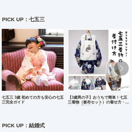
10分で完了?!
PICK UP：七五三
七五三 3歳 初めての方も安心の七五
【3歳男の子】おうちで簡単！七五
三完全ガイド
三着物（被布セット）の着せ方・着
付け方【動画あり】
PICK UP：結婚式