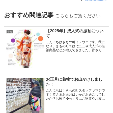
おすすめ関連記事
こちらもご覧ください
【2025年】成人式の振袖につい
着物
て
こんにちはきもの町イノウエです。秋に
なり、きもの町では七五三や成人式の振
袖商品などが増えてきました。皆さん、
見ていただけましたか？可愛い髪飾りの
商品なども増えたので、是非チェックし
て下さいね。ところで、今回は この時
期にお問い合わせが増える...
お正月に着物でお出かけしまし
着物
た！
こんにちは！きもの町スタッフヤマジで
す！皆さまお正月はいかがお過ごしでし
たか？お家でゆっくり…ご家族やお友達
と初詣…。お正月は特に、お着物を着て
歩く人を見かけることが多いですよね。
きもの町スタッフもそれぞれお着物でお