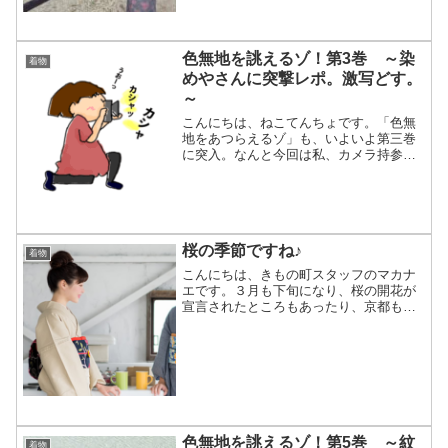
正月を過ごしましたよ♪→...
色無地を誂えるゾ！第3巻 ～染
着物
めやさんに突撃レポ。激写どす。
～
こんにちは、ねこてんちょです。「色無
地をあつらえるゾ」も、いよいよ第三巻
に突入。なんと今回は私、カメラ持参
で、実際に染めてくださっている染めや
さんまでおしかけてまいりました！ねこ
てんちょの色無地を染めてくださってい
るのは京都にある高峰さんの...
桜の季節ですね♪
着物
こんにちは、きもの町スタッフのマカナ
エです。３月も下旬になり、桜の開花が
宣言されたところもあったり、京都も
徐々に咲き始めています。私事ですが、
週末に、友人達とお花見を計画している
ので、なんとか沢山咲いてほしいところ
です。（見頃は４月初め位で...
色無地を誂えるゾ！第5巻 ～紋
着物