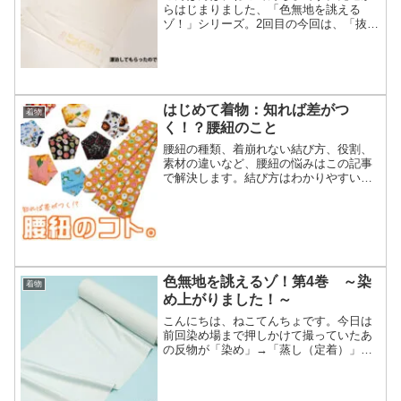
らはじまりました、「色無地を誂える
ゾ！」シリーズ。2回目の今回は、「抜き
紋」にする工程の一部をご紹介いたしま
す。さてさて、ねこてんちょの色無地は
先日黄ばんでいたのを漂泊してもらう工
程を経て見事に白く美しい...
はじめて着物：知れば差がつ
着物
く！？腰紐のこと
腰紐の種類、着崩れない結び方、役割、
素材の違いなど、腰紐の悩みはこの記事
で解決します。結び方はわかりやすい動
画解説付きです！
色無地を誂えるゾ！第4巻 ～染
着物
め上がりました！～
こんにちは、ねこてんちょです。今日は
前回染め場まで押しかけて撮っていたあ
の反物が「染め」→「蒸し（定着）」と
いう工程を経て見事に染め上げられた状
態を見ていただこうと思います！色無地
を誂えるゾ！第2巻じゃん。色はですねー