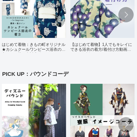
はじめて着物：きもの町オリジナル
【はじめて着物】1人でもキレイに
★カシュクールワンピース浴衣の着
できる浴衣の着方/着付け方動画ポ
方（日・英・中対応動画あり）
イント解説
PICK UP：バウンドコーデ