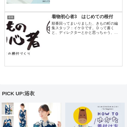
淡いエメラルドグリーン...
着物初心者3 はじめての根付
着物
順番回ってまいりました、きもの町の編
集スタッフ：イケＤです。Ｄって書く
と、ディレクターとかと思っちゃう、と
いうご意見がありましたが、編集スタッ
フその1、ただのデーです。着物初心者シ
リーズ、3回目となっております。今回
は、ものすごくお気に入り...
PICK UP:浴衣