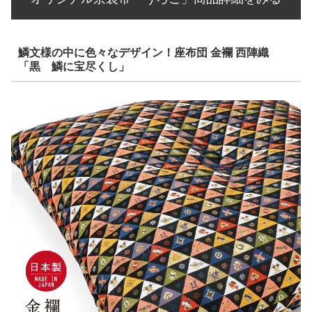
鱗文様の中に色々なデザイン！座布団 金襴 西陣織
「黒 鱗に宝尽くし」