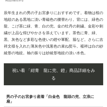
商品詳細をみる
辰年生まれの男の子お宮参りにおすすめです。着物は桜の
地紋のある黒地に淡い青磁色の腰替わり。背には、緑色の
龍、こげ茶に緑、青、白の兜。金の牡丹の刺繍。金彩や刺
繍が上品な煌びやかさを添えています。茶色に青、緑、
黒、灰色など多彩な色使いの鐙や軍配、箙など。さらに吉
祥文様を入れた薄灰色や浅葱色の束ね熨斗。襦袢は白の紗
綾形の地紋。袖の振りは紗綾形地紋の淡い水色。
祝い着 「紺青 龍に兜、鐙」商品詳細をみ
る
男の子のお宮参り産着「白金色 龍頭の兜、立浪に
扇」