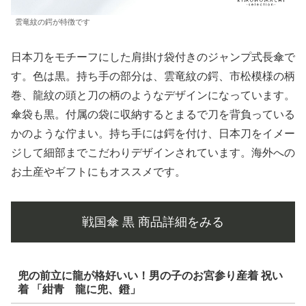
雲竜紋の鍔が特徴です
日本刀をモチーフにした肩掛け袋付きのジャンプ式長傘で
す。色は黒。持ち手の部分は、雲竜紋の鍔、市松模様の柄
巻、龍紋の頭と刀の柄のようなデザインになっています。
傘袋も黒。付属の袋に収納するとまるで刀を背負っている
かのような佇まい。持ち手には鍔を付け、日本刀をイメー
ジして細部までこだわりデザインされています。海外への
お土産やギフトにもオススメです。
戦国傘 黒 商品詳細をみる
兜の前立に龍が格好いい！男の子のお宮参り産着 祝い
着 「紺青 龍に兜、鐙」