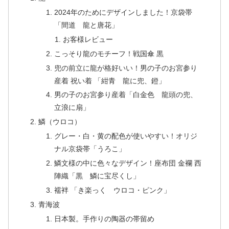
2024年のためにデザインしました！京袋帯
「間道 龍と唐花」
お客様レビュー
こっそり龍のモチーフ！戦国傘 黒
兜の前立に龍が格好いい！男の子のお宮参り
産着 祝い着 「紺青 龍に兜、鐙」
男の子のお宮参り産着「白金色 龍頭の兜、
立浪に扇」
鱗（ウロコ）
グレー・白・黄の配色が使いやすい！オリジ
ナル京袋帯「うろこ」
鱗文様の中に色々なデザイン！座布団 金襴 西
陣織「黒 鱗に宝尽くし」
襦袢 「き楽っく ウロコ・ピンク」
青海波
日本製。手作りの陶器の帯留め