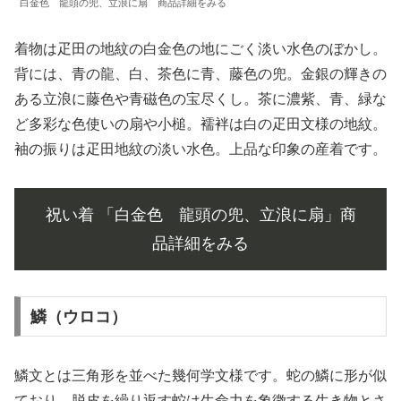
白金色 龍頭の兜、立浪に扇 商品詳細をみる
着物は疋田の地紋の白金色の地にごく淡い水色のぼかし。
背には、青の龍、白、茶色に青、藤色の兜。金銀の輝きの
ある立浪に藤色や青磁色の宝尽くし。茶に濃紫、青、緑な
ど多彩な色使いの扇や小槌。襦袢は白の疋田文様の地紋。
袖の振りは疋田地紋の淡い水色。上品な印象の産着です。
祝い着 「白金色 龍頭の兜、立浪に扇」商
品詳細をみる
鱗（ウロコ）
鱗文とは三角形を並べた幾何学文様です。蛇の鱗に形が似
ており、脱皮を繰り返す蛇は生命力を象徴する生き物とさ