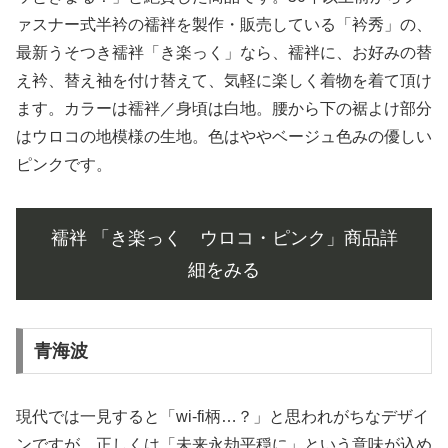
ァスナー式半衿の襦袢を製作・販売している「衿秀」の、
最新うそつき襦袢「き楽っく」なら、襦袢に、お好みの替
え衿、替え袖を付け替えて、気軽に楽しく着物を着て頂け
ます。カラーは襦袢／身頃は白地。腰から下の裾よけ部分
はウロコの地模様の生地。色はややベージュ色みの優しい
ピンクです。
襦袢 「き楽っく ウロコ・ピンク」商品詳
細をみる
青海波
現代では一見すると「wi-fi柄…？」と思われがちなデザイ
ンですが、正しくは「未来永劫平穏に」という意味が込め