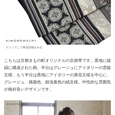
クリックして商品詳細をみる
こちらは京都きもの町オリジナルの京袋帯です。黒地に縦
縞に構成された柄。半分はグレージュにアイボリーの雲龍
文様、もう半分は黒地にアイボリーの唐花文様を中心に、
グレージュ、臙脂色、錆浅葱色の縞文様。中性的な雰囲気
が格好良いデザインです。